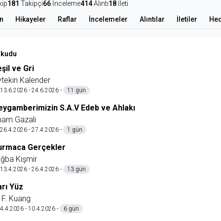
kip
181
Takipçi
66
İnceleme
414
Alıntı
18
İleti
n
Hikayeler
Raflar
İncelemeler
Alıntılar
İletiler
Hed
okudu
şil ve Gri
tekin Kalender
13.6.2026 - 24.6.2026 -
11 gün
eygamberimizin S.A.V Edeb ve Ahlakı
mam Gazali
26.4.2026 - 27.4.2026 -
1 gün
urmaca Gerçekler
ğba Kişmir
13.4.2026 - 26.4.2026 -
13 gün
arı Yüz
 F. Kuang
4.4.2026 - 10.4.2026 -
6 gün