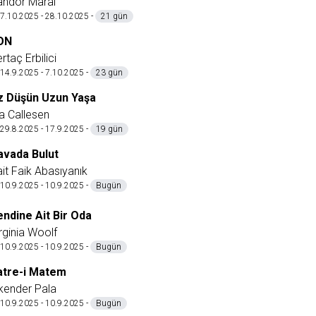
andor Marai
7.10.2025 - 28.10.2025 -
21 gün
ON
rtaç Erbilici
14.9.2025 - 7.10.2025 -
23 gün
z Düşün Uzun Yaşa
a Callesen
29.8.2025 - 17.9.2025 -
19 gün
avada Bulut
it Faik Abasıyanık
10.9.2025 - 10.9.2025 -
Bugün
endine Ait Bir Oda
rginia Woolf
10.9.2025 - 10.9.2025 -
Bugün
atre-i Matem
kender Pala
10.9.2025 - 10.9.2025 -
Bugün