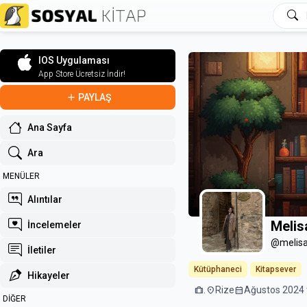
IOS Uygulaması
App Store Ücretsiz İndir!
PAYLAŞ
Ana Sayfa
Ara
MENÜLER
Alıntılar
Melis
İncelemeler
@melisa
İletiler
Kütüphaneci
Kitapsever
Hikayeler
trip
.
location_on
Rize
calendar_month
Ağustos 2024 t
DİĞER