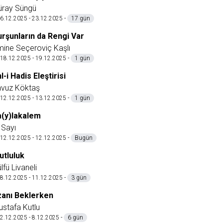
üray Süngü
6.12.2025 - 23.12.2025 -
17 gün
urşunların da Rengi Var
ine Seçeroviç Kaşlı
18.12.2025 - 19.12.2025 -
1 gün
l-i Hadis Eleştirisi
avuz Köktaş
12.12.2025 - 13.12.2025 -
1 gün
a(y)lakalem
 Sayı
12.12.2025 - 12.12.2025 -
Bugün
utluluk
lfü Livaneli
8.12.2025 - 11.12.2025 -
3 gün
zanı Beklerken
stafa Kutlu
2.12.2025 - 8.12.2025 -
6 gün