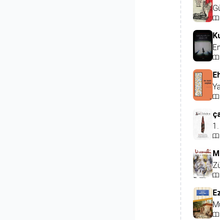
G
K
Em
Eh
Y
ç
1.
M
Zü
E
Mu