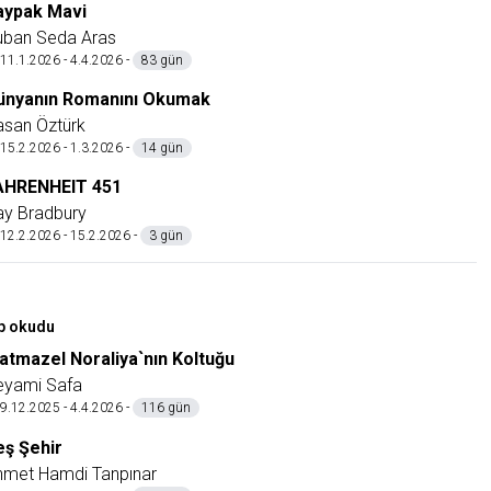
aypak Mavi
uban Seda Aras
11.1.2026 - 4.4.2026 -
83 gün
ünyanın Romanını Okumak
asan Öztürk
15.2.2026 - 1.3.2026 -
14 gün
AHRENHEIT 451
ay Bradbury
12.2.2026 - 15.2.2026 -
3 gün
ap okudu
atmazel Noraliya`nın Koltuğu
eyami Safa
9.12.2025 - 4.4.2026 -
116 gün
eş Şehir
hmet Hamdi Tanpınar