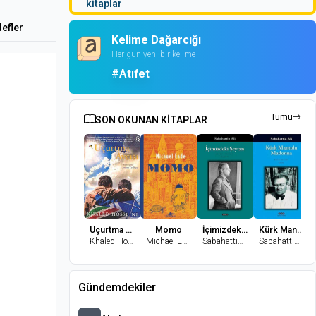
kitaplar
efler
Kelime Dağarcığı
Her gün yeni bir kelime
#Atıfet
Tümü
SON OKUNAN KİTAPLAR
Uçurtma Avcısı
Momo
İçimizdeki Şeytan
Kürk Mantolu Madonna
Khaled Hosseini
Michael Ende
Sabahattin Ali
Sabahattin Ali
Gündemdekiler