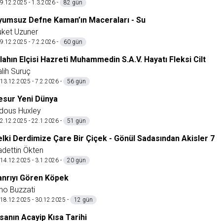
9.12.2025 - 1.3.2026 -
82 gün
yumsuz Defne Kaman’ın Maceraları - Su
uket Uzuner
9.12.2025 - 7.2.2026 -
60 gün
lahın Elçisi Hazreti Muhammedin S.A.V. Hayatı Fleksi Cilt
lih Suruç
13.12.2025 - 7.2.2026 -
56 gün
esur Yeni Dünya
ldous Huxley
2.12.2025 - 22.1.2026 -
51 gün
elki Derdimize Çare Bir Çiçek - Gönül Sadasından Akisler 7
dettin Ökten
14.12.2025 - 3.1.2026 -
20 gün
anrıyı Gören Köpek
no Buzzati
18.12.2025 - 30.12.2025 -
12 gün
sanın Acayip Kısa Tarihi