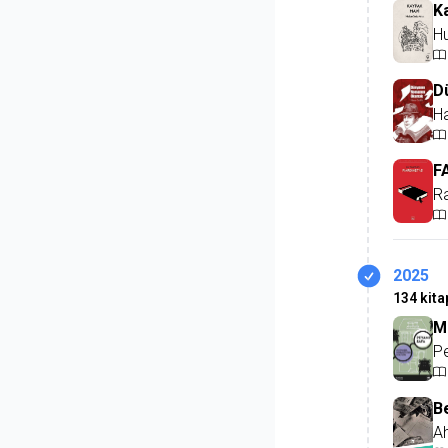
K
H
D
H
F
R
2025
134 kit
M
P
B
A