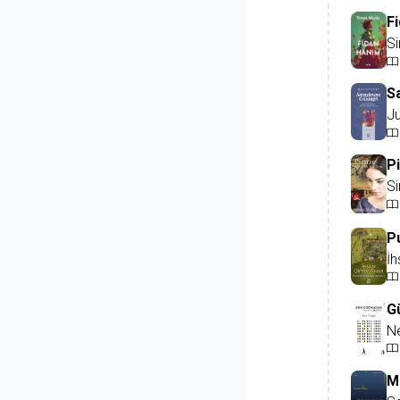
F
S
S
J
P
S
Pu
İh
G
N
M