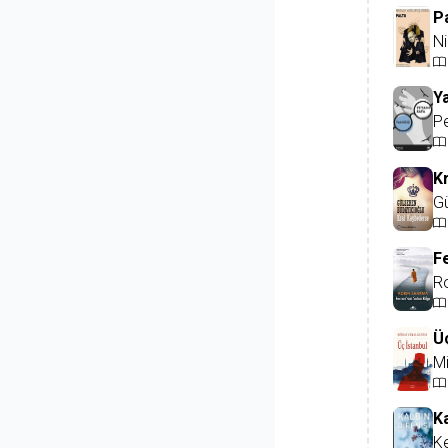
P
Ni
Ya
P
K
Gü
Fe
R
Ü
M
Ka
K