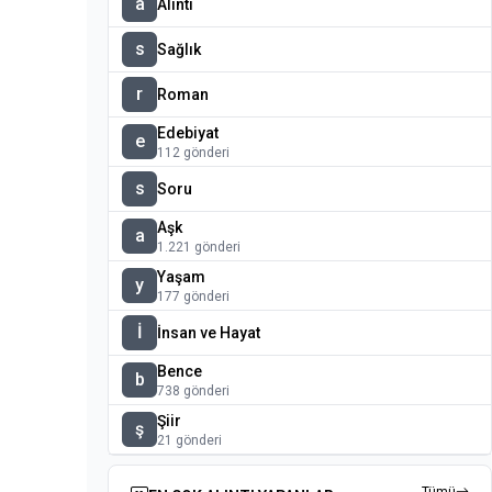
a
Alıntı
s
Sağlık
r
Roman
Edebiyat
e
112 gönderi
s
Soru
Aşk
a
1.221 gönderi
Yaşam
y
177 gönderi
İ
İnsan ve Hayat
Bence
b
738 gönderi
Şiir
ş
21 gönderi