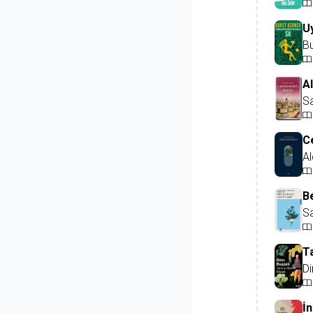
U
B
Al
Sa
C
A
B
Sa
T
Di
İn