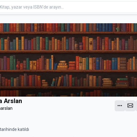
a Arslan
arslan
arihinde katıldı