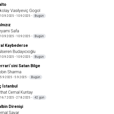
alto
kolay Vasilyeviç Gogol
10.9.2025 - 10.9.2025 -
Bugün
lnızız
eyami Safa
10.9.2025 - 10.9.2025 -
Bugün
ral Kaybederse
lseren Budayıcıoğlu
10.9.2025 - 10.9.2025 -
Bugün
rrari`sini Satan Bilge
obin Sharma
5.9.2025 - 5.9.2025 -
Bugün
ç İstanbul
ithat Cemal Kuntay
16.7.2025 - 27.8.2025 -
42 gün
lbin Direnişi
emal Sayar