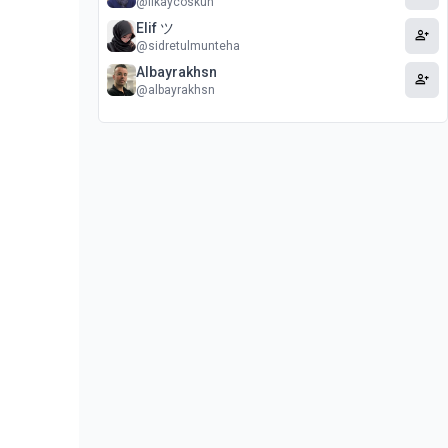
@ilkaycoskun
Elif ツ
person_add
@sidretulmunteha
Albayrakhsn
person_add
@albayrakhsn