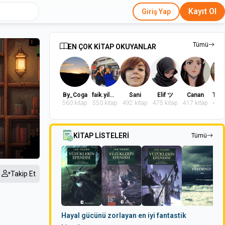
Kayıt Ol
Giriş Yap
Tümü
EN ÇOK KİTAP OKUYANLAR
By_Coga
faik.yilmaz.9
Sani
Elif ツ
Canan
560 kitap
550 kitap
492 kitap
475 kitap
417 kitap
402 
KİTAP LİSTELERİ
Tümü
Takip Et
Hayal gücünü zorlayan en iyi fantastik