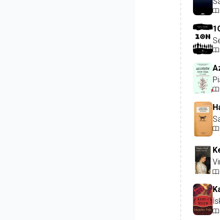
S
1
Se
A
Pi
H
Sa
K
Vi
K
İs