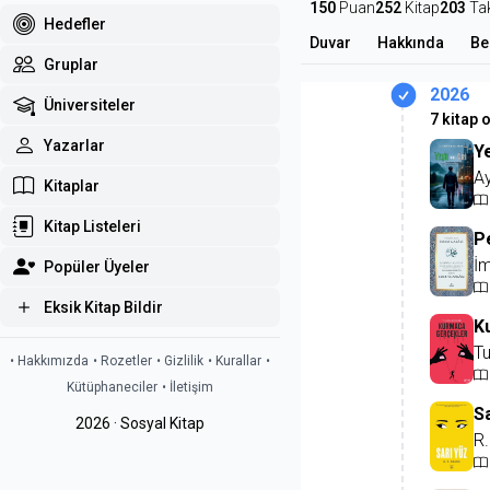
150
Puan
252
Kitap
203
Ta
Hedefler
Duvar
Hakkında
Be
Gruplar
2026
Üniversiteler
7 kitap 
Yazarlar
Ye
Ay
Kitaplar
Kitap Listeleri
P
İ
Popüler Üyeler
Eksik Kitap Bildir
K
Tu
• Hakkımızda
• Rozetler
• Gizlilik
• Kurallar
•
Kütüphaneciler
• İletişim
S
2026 · Sosyal Kitap
R.