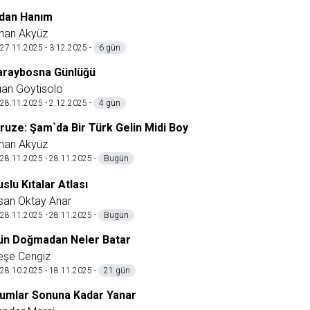
idan Hanım
inan Akyüz
27.11.2025 - 3.12.2025 -
6 gün
araybosna Günlüğü
uan Goytisolo
28.11.2025 - 2.12.2025 -
4 gün
iruze: Şam`da Bir Türk Gelin Midi Boy
inan Akyüz
28.11.2025 - 28.11.2025 -
Bugün
slu Kıtalar Atlası
san Oktay Anar
28.11.2025 - 28.11.2025 -
Bugün
ün Doğmadan Neler Batar
eşe Cengiz
28.10.2025 - 18.11.2025 -
21 gün
umlar Sonuna Kadar Yanar