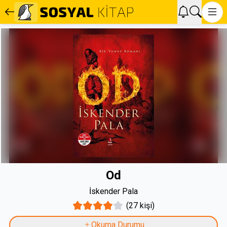
Od
İskender Pala
(27 kişi)
Okuma Durumu