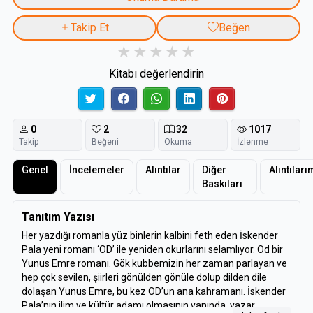
Takip Et
Beğen
Kitabı değerlendirin
0
2
32
1017
Takip
Beğeni
Okuma
İzlenme
Genel
İncelemeler
Alıntılar
Diğer
Alıntıları
Baskıları
Tanıtım Yazısı
Her yazdığı romanla yüz binlerin kalbini feth eden İskender
Pala yeni romanı ‘OD’ ile yeniden okurlarını selamlıyor. Od bir
Yunus Emre romanı. Gök kubbemizin her zaman parlayan ve
hep çok sevilen, şiirleri gönülden gönüle dolup dilden dile
dolaşan Yunus Emre, bu kez OD’un ana kahramanı. İskender
Pala’nın ilim ve kültür adamı olmasının yanında, yazar