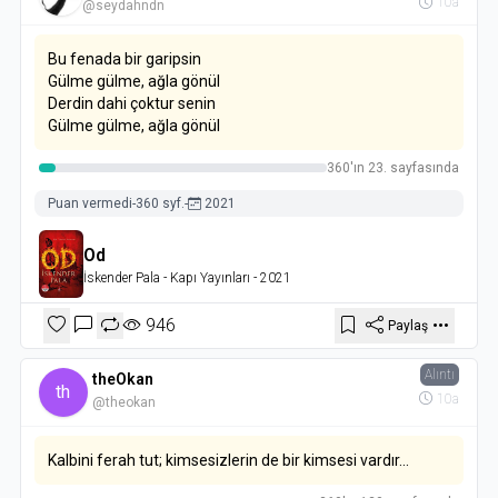
10a
@seydahndn
Bu fenada bir garipsin
Gülme gülme, ağla gönül
Derdin dahi çoktur senin
Gülme gülme, ağla gönül
360'ın 23. sayfasında
Puan vermedi
-
360 syf.
-
2021
Od
İskender Pala
- Kapı Yayınları
- 2021
946
Paylaş
Alıntı
theOkan
th
10a
@theokan
Kalbini ferah tut; kimsesizlerin de bir kimsesi vardır...