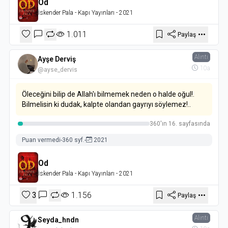
Od
İskender Pala
- Kapı Yayınları
- 2021
1.011
Paylaş
Alıntı
Ayşe Derviş
10a
@ayse_dervis
Öleceğini bilip de Allah'ı bilmemek neden o halde oğul!.
Bilmelisin ki dudak, kalpte olandan gayrıyı söylemez!..
360'ın 16. sayfasında
Puan vermedi
-
360 syf.
-
2021
Od
İskender Pala
- Kapı Yayınları
- 2021
3
1.156
Paylaş
Alıntı
Seyda_hndn