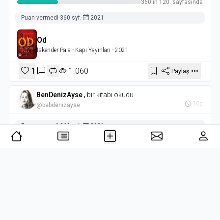
360'ın 120. sayfasında
Puan vermedi
-
360 syf.
-
2021
Od
İskender Pala
- Kapı Yayınları
- 2021
1
1.060
Paylaş
BenDenizAyse
,
bir kitabı okudu.
10a
@bebdenizayse
Puan vermedi
-
360 syf.
-
2021
Od
İskender Pala
- Kapı Yayınları
- 2021
Okuma Durumu
437
Paylaş