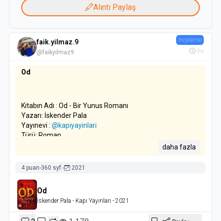
Alıntı Paylaş
İnceleme
faik.yilmaz.9
8a
@faikyilmaz9
Od
Kitabın Adı : Od - Bir Yunus Romanı
Yazarı: İskender Pala
Yayınevi :
@kapiyayinlari
Türü: Roman
Basım Yılı: 2012
daha fazla
Sayfa Sayısı: 359 Sayfa
4 puan
-
360 syf.
-
2021
Düşünceler:
Od
Cennet cennet dedikleri
İskender Pala
- Kapı Yayınları
- 2021
Bir kaç köşkle bir kaç huri
İsteyene ver onları