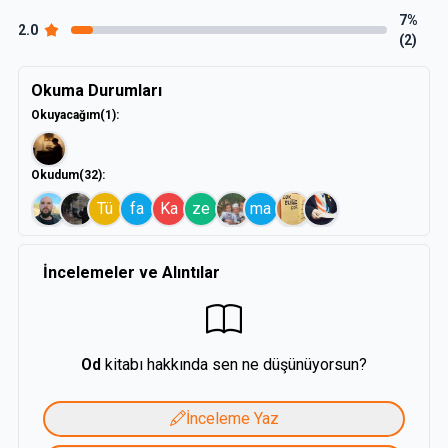
7%
2.0
(2)
Okuma Durumları
Okuyacağım
(1)
:
Okudum
(32)
:
Tü
fa
Ka
ze
ma
İncelemeler ve Alıntılar
Od
kitabı hakkında sen ne düşünüyorsun?
İnceleme Yaz