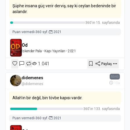
Şüphe insana güç verir derviş; say ki ceylan bedeninde bir
aslandır.
360'ın 15. sayfasında
Puan vermedi
-
360 syf.
-
2021
Od
İskender Pala
- Kapı Yayınları
- 2021
1.041
Paylaş
Alıntı
didemenes
10a
@didemenes
Allah'ın bir değil, bin tövbe kapısı vardır.
360'ın 133. sayfasında
Puan vermedi
-
360 syf.
-
2021