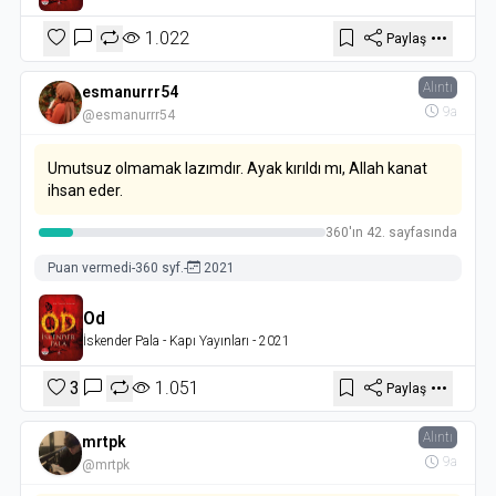
1.022
Paylaş
Alıntı
esmanurrr54
9a
@esmanurrr54
Umutsuz olmamak lazımdır. Ayak kırıldı mı, Allah kanat
ihsan eder.
360'ın 42. sayfasında
Puan vermedi
-
360 syf.
-
2021
Od
İskender Pala
- Kapı Yayınları
- 2021
3
1.051
Paylaş
Alıntı
mrtpk
9a
@mrtpk