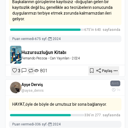
Başkalarının görüşlerine kayıtsızız -doğuştan gelen bir
kayıtsızlık değil bu, genellikle acı tecrübelerin sonucunda
duygularımızı terbiye etmek zorunda kalmamızdan ileri
geliyor.
675'in 640. sayfasında
Puan vermedi
-
675 syf.
-
2024
Huzursuzluğun Kitabı
Fernando Pessoa
- Can Yayınları
- 2024
3
801
Paylaş
Alıntı
Ayşe Derviş
9a
@ayse_dervis
HAYAT,öyle de böyle de umutsuz bir sona bağlanıyor.
336'ın 277. sayfasında
Puan vermedi
-
336 syf.
-
2024