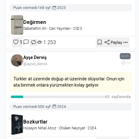
Puan vermedi
-
168 syf.
-
2023
Değirmen
Sabahattin Ali
- Can Yayınları
- 2023
1
1.253
Paylaş
Alıntı
Ayşe Derviş
9a
@ayse_dervis
Türkler at üzerinde doğup at üzerinde ölüyorlar. Onun için
ata binmek onlara yürümekten kolay geliyor.
65. sayfasında
Puan vermedi
-
500 syf.
-
2024
Bozkurtlar
Hüseyin Nihal Atsız
- Ötüken Neşriyat
- 2024