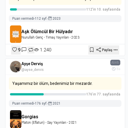
112'in 10. sayfasında
Puan vermedi
-
112 syf.
-
2023
Aşk Ölümcül Bir Hülyadır
Nurullah Genç
- Timaş Yayınları
- 2023
9
1.240
Paylaş
Alıntı
Ayşe Derviş
8a
@ayse_dervis
Yaşamımız bir ölüm, bedenimiz bir mezardır.
176'ın 77. sayfasında
Puan vermedi
-
176 syf.
-
2021
Gorgias
Platon (Eflatun)
- Say Yayınları
- 2021