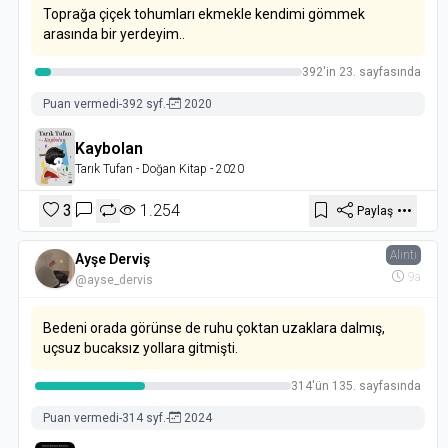
Toprağa çiçek tohumları ekmekle kendimi gömmek
arasında bir yerdeyim..
392'in 23. sayfasında
Puan vermedi
-
392 syf.
-
2020
Kaybolan
Tarık Tufan
- Doğan Kitap
- 2020
3
1.254
Paylaş
Alıntı
Ayşe Derviş
9a
@ayse_dervis
Bedeni orada görünse de ruhu çoktan uzaklara dalmış,
uçsuz bucaksız yollara gitmişti.
314'ün 135. sayfasında
Puan vermedi
-
314 syf.
-
2024