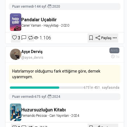
Puan vermedi
-
144 syf.
-
2020
Pandalar Uçabilir
Caner Yaman
- Hayykitap
- 2020
3
1.106
Paylaş
Alıntı
Ayşe Derviş
9a
@ayse_dervis
Hatırlamıyor ol­duğumu fark ettiğime göre, demek
uyanmışım.
675'in 451. sayfasında
Puan vermedi
-
675 syf.
-
2024
Huzursuzluğun Kitabı
Fernando Pessoa
- Can Yayınları
- 2024