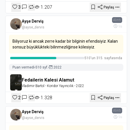
3
1.207
Paylaş
Alıntı
Ayşe Derviş
9a
@ayse_dervis
Biliyoruz ki ancak zerre kadar bir bilginin efendisiyiz. Kalan
sonsuz büyüklükteki bilinmezliğinse kölesiyiz.
510'un 315. sayfasında
Puan vermedi
-
510 syf.
-
2022
Fedailerin Kalesi Alamut
Vladimir Bartol
- Koridor Yayıncılık
- 2022
2
1.328
Paylaş
Alıntı
Ayşe Derviş
9a
@ayse_dervis