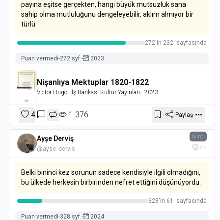
payına eşitse gerçekten, hangi büyük mutsuzluk sana
sahip olma mutluluğunu dengeleyebilir, aklım almıyor bir
türlü.
272'in 232. sayfasında
Puan vermedi
-
272 syf.
-
2023
Nişanlıya Mektuplar 1820-1822
Victor Hugo
- İş Bankası Kültür Yayınları
- 2023
4
1.376
Paylaş
Alıntı
Ayşe Derviş
8a
@ayse_dervis
Belki bininci kez sorunun sadece kendisiyle ilgili olmadığını,
bu ülkede herkesin birbirinden nefret ettiğini düşünüyordu.
328'in 61. sayfasında
Puan vermedi
-
328 syf.
-
2024