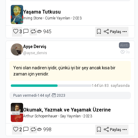
Yaşama Tutkusu
Irving Stone
- Cümle Yayınları
- 2023
3
945
Paylaş
Alıntı
Ayşe Derviş
9a
@ayse_dervis
Yeni olan nadiren iyidir, çünkü iyi bir şey ancak kısa bir
zaman için yenidir.
144'ün 83. sayfasında
Puan vermedi
-
144 syf.
-
2023
Okumak, Yazmak ve Yaşamak Üzerine
Arthur Schopenhauer
- Say Yayınları
- 2023
2
998
Paylaş