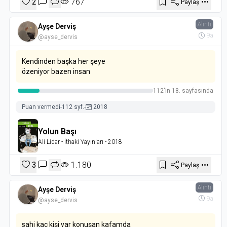
2
767
Paylaş
Alıntı
Ayşe Derviş
9a
@ayse_dervis
Kendinden başka her şeye
özeniyor bazen insan
112'in 18. sayfasında
Puan vermedi
-
112 syf.
-
2018
Yolun Başı
Ali Lidar
- İthaki Yayınları
- 2018
3
1.180
Paylaş
Alıntı
Ayşe Derviş
9a
@ayse_dervis
sahi kaç kişi var konuşan kafamda