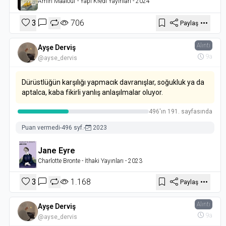
Amin Maalouf
- Yapı Kredi Yayınları
- 2024
3
706
Paylaş
Alıntı
Ayşe Derviş
9a
@ayse_dervis
Dürüstlüğün karşılığı yapmacık davranışlar, soğukluk ya da
aptalca, kaba fikirli yanlış anlaşılmalar oluyor.
496'ın 191. sayfasında
Puan vermedi
-
496 syf.
-
2023
Jane Eyre
Charlotte Bronte
- İthaki Yayınları
- 2023
3
1.168
Paylaş
Alıntı
Ayşe Derviş
9a
@ayse_dervis