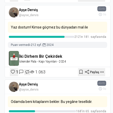
Alıntı
Ayşe Derviş
9a
@ayse_dervis
Yaz dostum! Kimse göçmez bu dünyadan mal ile
212'in 181. sayfasında
Puan vermedi
-
212 syf.
-
2024
İki Dirhem Bir Çekirdek
İskender Pala
- Kapı Yayınları
- 2024
1
1.063
Paylaş
Alıntı
Ayşe Derviş
9a
@ayse_dervis
Odamda beni kitaplarım bekler. Bu yegâne tesellidir.
168'in 65. sayfasında