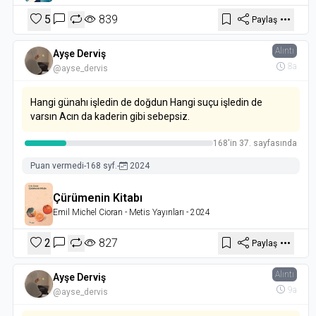
5
839
Paylaş
Alıntı
Ayşe Derviş
8a
@ayse_dervis
Hangi günahı işledin de doğdun Hangi suçu işledin de
varsın Acın da kaderin gibi sebepsiz.
168'in 37. sayfasında
Puan vermedi
-
168 syf.
-
2024
Çürümenin Kitabı
Emil Michel Cioran
- Metis Yayınları
- 2024
2
827
Paylaş
Alıntı
Ayşe Derviş
9a
@ayse_dervis