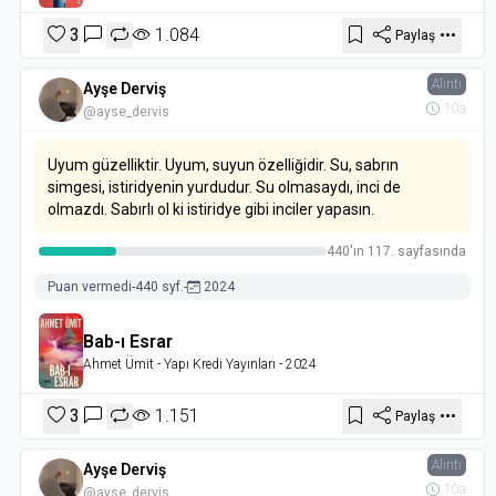
3
1.084
Paylaş
Alıntı
Ayşe Derviş
10a
@ayse_dervis
Uyum güzelliktir. Uyum, suyun özelliğidir. Su, sabrın
simgesi, istiridyenin yurdudur. Su olmasaydı, inci de
olmazdı. Sabırlı ol ki istiridye gibi inciler yapasın.
440'ın 117. sayfasında
Puan vermedi
-
440 syf.
-
2024
Bab-ı Esrar
Ahmet Ümit
- Yapı Kredi Yayınları
- 2024
3
1.151
Paylaş
Alıntı
Ayşe Derviş
10a
@ayse_dervis