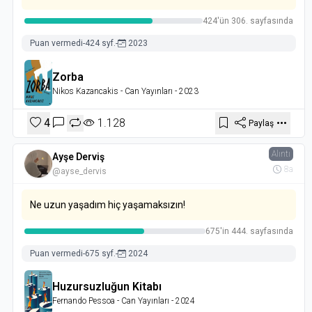
424'ün 306. sayfasında
Puan vermedi
-
424 syf.
-
2023
Zorba
Nikos Kazancakis
- Can Yayınları
- 2023
4
1.128
Paylaş
Alıntı
Ayşe Derviş
8a
@ayse_dervis
Ne uzun yaşadım hiç yaşamaksızın!
675'in 444. sayfasında
Puan vermedi
-
675 syf.
-
2024
Huzursuzluğun Kitabı
Fernando Pessoa
- Can Yayınları
- 2024