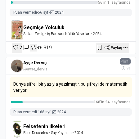
56'ın 1. sayfasında
Puan vermedi
-
56 syf.
-
2024
Geçmişe Yolculuk
Stefan Zweig
- İş Bankası Kültür Yayınları
- 2024
2
819
Paylaş
Alıntı
Ayşe Derviş
9a
@ayse_dervis
Dünya şifreli bir yazıyla yazılmıştır, bu şifreyi de matematik
veriyor.
168'in 24. sayfasında
Puan vermedi
-
168 syf.
-
2024
Felsefenin İlkeleri
Rene Descartes
- Say Yayınları
- 2024