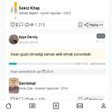
Sekiz Kitap
Sohrab Sepehri
- Ayrıntı Yayınları
- 2020
2
1.215
Paylaş
Alıntı
Ayşe Derviş
10a
@ayse_dervis
İnsan güçlü olmadığı zaman akıllı olmak zorundadır.
536'ın 62. sayfasında
Puan vermedi
-
536 syf.
-
2014
Germinal
Emile Zola
- Anonim Yayıncılık
- 2014
3
1.439
Paylaş
Alıntı
Ayşe Derviş