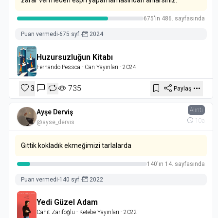
zarar vermeden espri yapamamasından anlarsınız.
675'in 486. sayfasında
Puan vermedi
-
675 syf.
-
2024
Huzursuzluğun Kitabı
Fernando Pessoa
- Can Yayınları
- 2024
3
735
Paylaş
Alıntı
Ayşe Derviş
10a
@ayse_dervis
Gittik kokladık ekmeğimizi tarlalarda
140'ın 14. sayfasında
Puan vermedi
-
140 syf.
-
2022
Yedi Güzel Adam
Cahit Zarifoğlu
- Ketebe Yayınları
- 2022