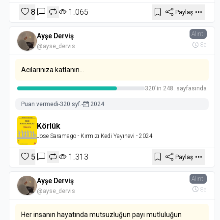
8
1.065
Paylaş
Alıntı
Ayşe Derviş
8a
@ayse_dervis
Acılarınıza katlanın…
320'in 248. sayfasında
Puan vermedi
-
320 syf.
-
2024
Körlük
Jose Saramago
- Kırmızı Kedi Yayınevi
- 2024
5
1.313
Paylaş
Alıntı
Ayşe Derviş
8a
@ayse_dervis
Her insanın hayatında mutsuzluğun payı mutluluğun