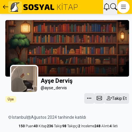
Ayşe Derviş
@ayse_dervis
Takip Et
Üye
location_on
İstanbul
calendar_month
Ağustos 2024 tarihinde katıldı
150
Puan
40
Kitap
236
Takip
98
Takipçi
2
İnceleme
248
Alıntı
4
İleti