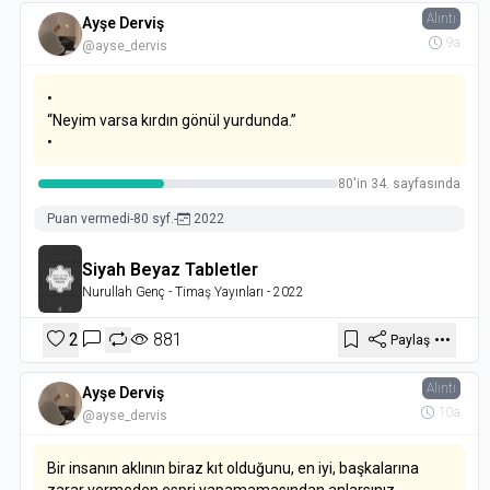
Alıntı
Ayşe Derviş
9a
@ayse_dervis
•
“Neyim varsa kırdın gönül yurdunda.”
•
80'in 34. sayfasında
Puan vermedi
-
80 syf.
-
2022
Siyah Beyaz Tabletler
Nurullah Genç
- Timaş Yayınları
- 2022
2
881
Paylaş
Alıntı
Ayşe Derviş
10a
@ayse_dervis
Bir insanın aklının biraz kıt olduğunu, en iyi, başkalarına