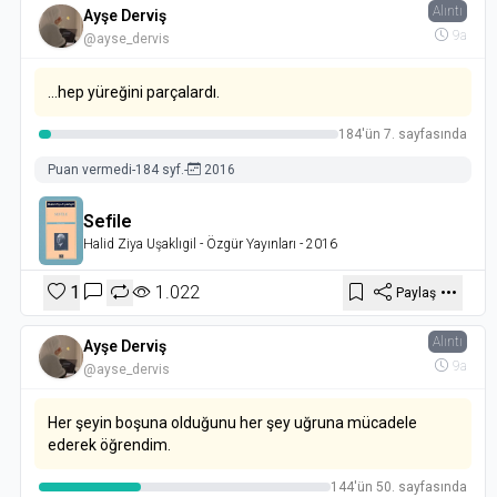
Alıntı
Ayşe Derviş
9a
@ayse_dervis
...hep yüreğini parçalardı.
184'ün 7. sayfasında
Puan vermedi
-
184 syf.
-
2016
Sefile
Halid Ziya Uşaklıgil
- Özgür Yayınları
- 2016
1
1.022
Paylaş
Alıntı
Ayşe Derviş
9a
@ayse_dervis
Her şeyin boşuna olduğunu her şey uğruna mücadele
ederek öğrendim.
144'ün 50. sayfasında