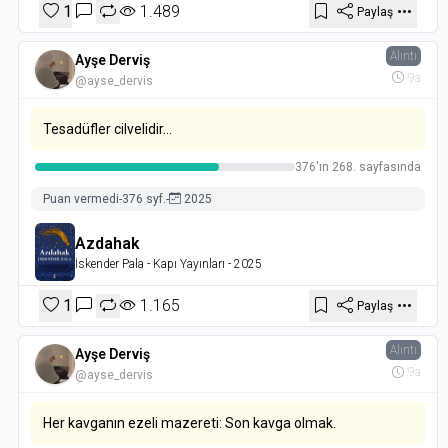
1
1.489
Paylaş
Alıntı
Ayşe Derviş
9a
@ayse_dervis
Tesadüfler cilvelidir...
376'ın 268. sayfasında
Puan vermedi
-
376 syf.
-
2025
Azdahak
İskender Pala
- Kapı Yayınları
- 2025
1
1.165
Paylaş
Alıntı
Ayşe Derviş
9a
@ayse_dervis
Her kavganın ezeli mazereti: Son kavga olmak.