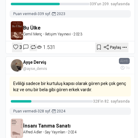
339'un 209. sayfasında
Puan vermedi
-
339 syf.
-
2023
Bu Ülke
Cemil Meriç
- İletişim Yayınevi
- 2023
3
1.531
Paylaş
Alıntı
Ayşe Derviş
9a
@ayse_dervis
Evliliği sadece bir kurtuluş kapısı olarak gören pek çok genç
kız ve onu bir bela gibi gören erkek vardır.
328'in 82. sayfasında
Puan vermedi
-
328 syf.
-
2024
İnsanı Tanıma Sanatı
Alfred Adler
- Say Yayınları
- 2024