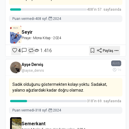
408'in 57. sayfasında
Puan vermedi
-
408 syf.
-
2024
Seyir
Piraye
- Mona Kitap
- 2024
4
1.416
Paylaş
Alıntı
Ayşe Derviş
9a
@ayse_dervis
Sadık olduğunu göstermekten kolayı yoktu. Sadakat,
yalancı ağızlardaki kadar doğru olamaz.
318'in 69. sayfasında
Puan vermedi
-
318 syf.
-
2024
Semerkant