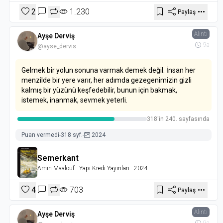
2
1.230
Paylaş
Alıntı
Ayşe Derviş
9a
@ayse_dervis
Gelmek bir yolun sonuna varmak demek değil. İnsan her
menzilde bir yere varır, her adımda gezegenimizin gizli
kalmış bir yüzünü keşfedebilir, bunun için bakmak,
istemek, inanmak, sevmek yeterli.
318'in 240. sayfasında
Puan vermedi
-
318 syf.
-
2024
Semerkant
Amin Maalouf
- Yapı Kredi Yayınları
- 2024
4
703
Paylaş
Alıntı
Ayşe Derviş