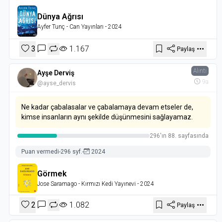
Dünya Ağrısı
Ayfer Tunç
- Can Yayınları
- 2024
3
1.167
Paylaş
Alıntı
Ayşe Derviş
9a
@ayse_dervis
Ne kadar çabalasalar ve çabalamaya devam etseler de,
kimse insanların aynı şekilde düşünmesini sağlayamaz.
296'ın 88. sayfasında
Puan vermedi
-
296 syf.
-
2024
Görmek
Jose Saramago
- Kırmızı Kedi Yayınevi
- 2024
2
1.082
Paylaş