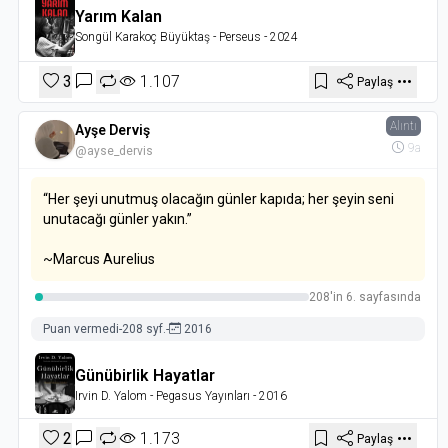
Yarım Kalan
Songül Karakoç Büyüktaş
- Perseus
- 2024
3
1.107
Paylaş
Alıntı
Ayşe Derviş
9a
@ayse_dervis
“Her şeyi unutmuş olacağın günler kapıda; her şeyin seni
unutacağı günler yakın.”
~Marcus Aurelius
208'in 6. sayfasında
Puan vermedi
-
208 syf.
-
2016
Günübirlik Hayatlar
Irvin D. Yalom
- Pegasus Yayınları
- 2016
2
1.173
Paylaş