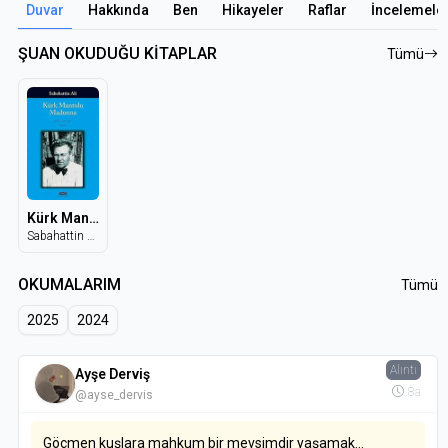
Duvar
Hakkında
Ben
Hikayeler
Raflar
İncelemele
ŞUAN OKUDUĞU KİTAPLAR
Tümü
Kürk Mantolu Madonna
Sabahattin Ali
OKUMALARIM
Tümü
2025
2024
Alıntı
Ayşe Derviş
8a
@ayse_dervis
Göçmen kuşlara mahkum bir mevsimdir yaşamak...