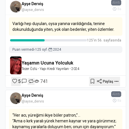
Alıntı
Ayşe Derviş
8a
@ayse_dervis
Varlığı hep duyulan, oysa yanına varıldığında, tenine
dokunulduğunda yiten, yok olan bedenler, yiten özlemler.
125'in 56. sayfasında
Puan vermedi
-
125 syf.
-
2024
Yaşamın Ucuna Yolculuk
Tezer Özlü
- Yapı Kredi Yayınları
- 2024
5
741
Paylaş
Alıntı
Ayşe Derviş
8a
@ayse_dervis
“Her acı, yüreğimi ikiye böler patron,”...
“Ama o kırk yaralı yürek hemen kaynar ve yara görünmez;
kaynamış yaralarla doluyum ben; onun için dayanıyorum.”