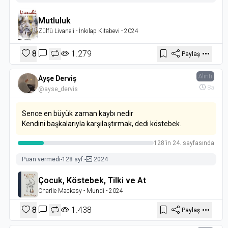
Mutluluk
Zülfü Livaneli
- İnkılap Kitabevi
- 2024
8
1.279
Paylaş
Alıntı
Ayşe Derviş
8a
@ayse_dervis
Sence en büyük zaman kaybı nedir
Kendini başkalarıyla karşılaştırmak, dedi köstebek.
128'in 24. sayfasında
Puan vermedi
-
128 syf.
-
2024
Çocuk, Köstebek, Tilki ve At
Charlie Mackesy
- Mundi
- 2024
8
1.438
Paylaş