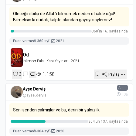
Öleceğini bilip de Allah'ı bilmemek neden o halde oğul!.
Bilmelisin ki dudak, kalpte olandan gayrıyı söylemez!..
360'ın 16. sayfasında
Puan vermedi
-
360 syf.
-
2021
Od
İskender Pala
- Kapı Yayınları
- 2021
3
1.158
Paylaş
Alıntı
Ayşe Derviş
10a
@ayse_dervis
Seni senden çalmışlar ve bu, derin bir yalnızlık.
304'ün 137. sayfasında
Puan vermedi
-
304 syf.
-
2020