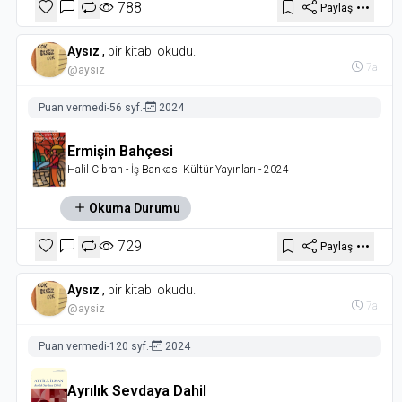
788
Paylaş
Aysız
,
bir kitabı okudu.
7a
@aysiz
Puan vermedi
-
56 syf.
-
2024
Ermişin Bahçesi
Halil Cibran
- İş Bankası Kültür Yayınları
- 2024
Okuma Durumu
729
Paylaş
Aysız
,
bir kitabı okudu.
7a
@aysiz
Puan vermedi
-
120 syf.
-
2024
Ayrılık Sevdaya Dahil