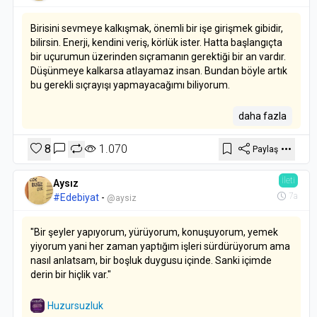
Birisini sevmeye kalkışmak, önemli bir işe girişmek gibidir,
bilirsin. Enerji, kendini veriş, körlük ister. Hatta başlangıçta
bir uçurumun üzerinden sıçramanın gerektiği bir an vardır.
Düşünmeye kalkarsa atlayamaz insan. Bundan böyle artık
bu gerekli sıçrayışı yapmayacağımı biliyorum.
Bulantı
daha fazla
Jean-Paul Sartre
8
1.070
Paylaş
İleti
Aysız
7a
#Edebiyat
-
@aysiz
"Bir şeyler yapıyorum, yürüyorum, konuşuyorum, yemek
yiyorum yani her zaman yaptığım işleri sürdürüyorum ama
nasıl anlatsam, bir boşluk duygusu içinde. Sanki içimde
derin bir hiçlik var."
Huzursuzluk