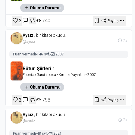
Okuma Durumu
2
740
Paylaş
Aysız
,
bir kitabı okudu.
7a
@aysiz
Puan vermedi
-
146 syf.
-
2007
Bütün Şiirleri 1
Federico Garcia Lorca
- Kırmızı Yayınları
- 2007
Okuma Durumu
2
793
Paylaş
Aysız
,
bir kitabı okudu.
7a
@aysiz
Puan vermedi
-
48 syf.
-
2021