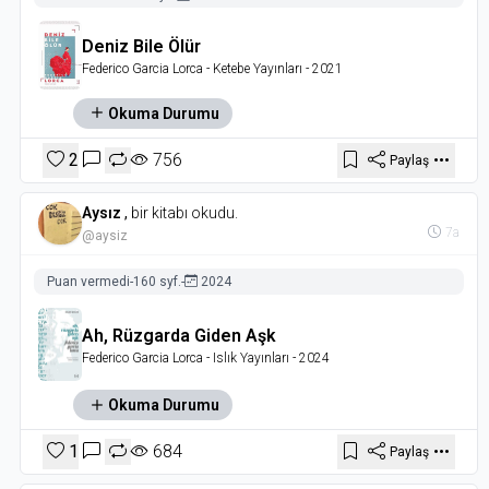
Deniz Bile Ölür
Federico Garcia Lorca
- Ketebe Yayınları
- 2021
Okuma Durumu
2
756
Paylaş
Aysız
,
bir kitabı okudu.
7a
@aysiz
Puan vermedi
-
160 syf.
-
2024
Ah, Rüzgarda Giden Aşk
Federico Garcia Lorca
- Islık Yayınları
- 2024
Okuma Durumu
1
684
Paylaş