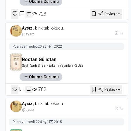
Okuma Durumu
723
Paylaş
Aysız
,
bir kitabı okudu.
7a
@aysiz
Puan vermedi
-
520 syf.
-
2022
Bostan Gülistan
Şeyh Sadi Şirazi
- Erkam Yayınları
- 2022
Okuma Durumu
782
Paylaş
Aysız
,
bir kitabı okudu.
7a
@aysiz
Puan vermedi
-
224 syf.
-
2015