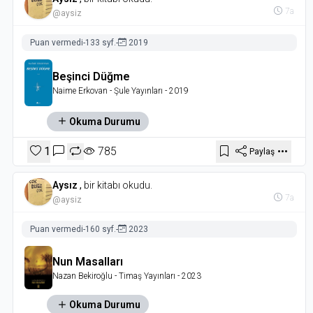
7a
@aysiz
Puan vermedi
-
133 syf.
-
2019
Beşinci Düğme
Naime Erkovan
- Şule Yayınları
- 2019
Okuma Durumu
1
785
Paylaş
Aysız
,
bir kitabı okudu.
7a
@aysiz
Puan vermedi
-
160 syf.
-
2023
Nun Masalları
Nazan Bekiroğlu
- Timaş Yayınları
- 2023
Okuma Durumu