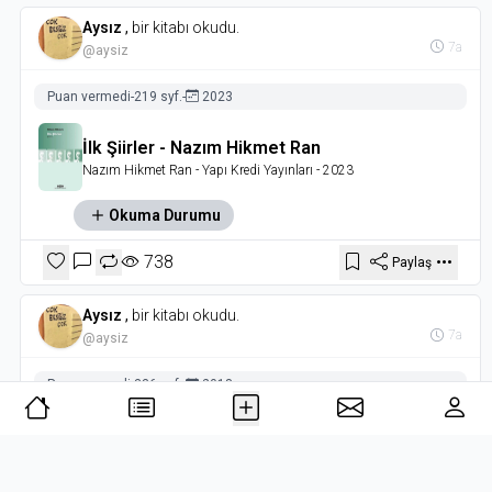
Aysız
,
bir kitabı okudu.
7a
@aysiz
Puan vermedi
-
219 syf.
-
2023
İlk Şiirler - Nazım Hikmet Ran
Nazım Hikmet Ran
- Yapı Kredi Yayınları
- 2023
Okuma Durumu
738
Paylaş
Aysız
,
bir kitabı okudu.
7a
@aysiz
Puan vermedi
-
336 syf.
-
2018
Yaşamak Seni Sevmek Gibi
Nazım Hikmet Ran
- Yason Yayıncılık
- 2018