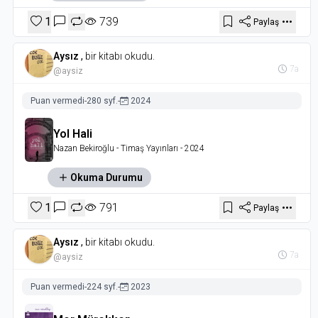
1
739
Paylaş
Aysız
,
bir kitabı okudu.
7a
@aysiz
Puan vermedi
-
280 syf.
-
2024
Yol Hali
Nazan Bekiroğlu
- Timaş Yayınları
- 2024
Okuma Durumu
1
791
Paylaş
Aysız
,
bir kitabı okudu.
7a
@aysiz
Puan vermedi
-
224 syf.
-
2023