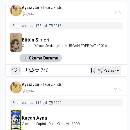
Aysız
,
bir kitabı okudu.
7a
@aysiz
Puan vermedi
-
178 syf.
-
2016
Bütün Şiirleri
Osman Yüksel Serdengeçti
- KURGAN EDEBİYAT
- 2016
Okuma Durumu
1
740
Paylaş
Aysız
,
bir kitabı okudu.
7a
@aysiz
Puan vermedi
-
116 syf.
-
2000
Kaçan Ayna
Giovanni Papini
- Dost Kitabevi
- 2000