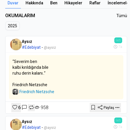
Duvar
Hakkında
Ben
Hikayeler
Raflar
İncelemele
OKUMALARIM
Tümü
2025
İleti
Aysız
7a
#Edebiyat
-
@aysiz
“Severim ben
kalbi kırıldığında bile
ruhu derin kalanı..”
Friedrich Nietzsche
Friedrich Nietzsche
6
958
Paylaş
İleti
Aysız
7a
#Edebiyat
-
@aysiz