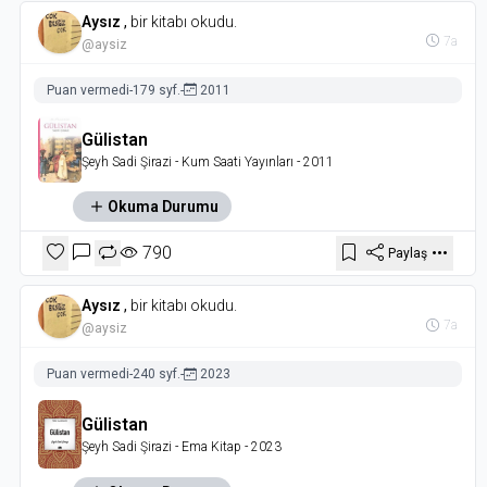
Aysız
,
bir kitabı okudu.
7a
@aysiz
Puan vermedi
-
179 syf.
-
2011
Gülistan
Şeyh Sadi Şirazi
- Kum Saati Yayınları
- 2011
Okuma Durumu
790
Paylaş
Aysız
,
bir kitabı okudu.
7a
@aysiz
Puan vermedi
-
240 syf.
-
2023
Gülistan
Şeyh Sadi Şirazi
- Ema Kitap
- 2023