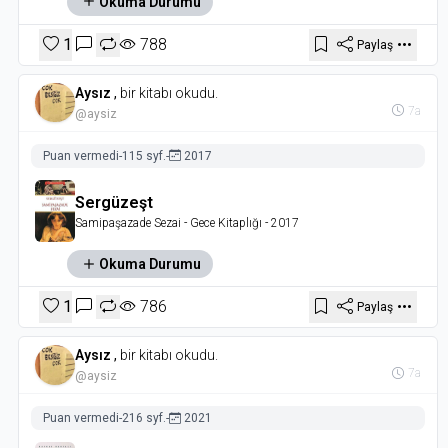
Okuma Durumu
1
788
Paylaş
Aysız
,
bir kitabı okudu.
7a
@aysiz
Puan vermedi
-
115 syf.
-
2017
Sergüzeşt
Samipaşazade Sezai
- Gece Kitaplığı
- 2017
Okuma Durumu
1
786
Paylaş
Aysız
,
bir kitabı okudu.
7a
@aysiz
Puan vermedi
-
216 syf.
-
2021