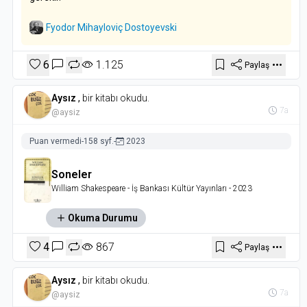
Fyodor Mihayloviç Dostoyevski
6
1.125
Paylaş
Aysız
,
bir kitabı okudu.
7a
@aysiz
Puan vermedi
-
158 syf.
-
2023
Soneler
William Shakespeare
- İş Bankası Kültür Yayınları
- 2023
Okuma Durumu
4
867
Paylaş
Aysız
,
bir kitabı okudu.
7a
@aysiz