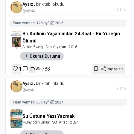
Aysız
,
bir kitabı okudu.
7a
@aysiz
Puan vermedi
-
128 syf.
-
2016
Bir Kadının Yaşamından 24 Saat - Bir Yüreğin
Ölümü
Stefan Zweig
- Can Yayınları
- 2016
Okuma Durumu
1
788
Paylaş
Aysız
,
bir kitabı okudu.
7a
@aysiz
Puan vermedi
-
336 syf.
-
2024
Su Üstüne Yazı Yazmak
Muhyiddin Şekur
- Sufi Kitap
- 2024