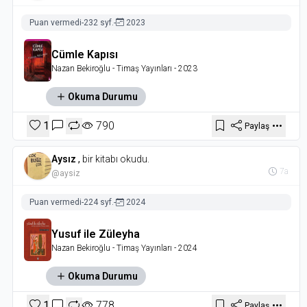
Puan vermedi
-
232 syf.
-
2023
Cümle Kapısı
Nazan Bekiroğlu
- Timaş Yayınları
- 2023
Okuma Durumu
1
790
Paylaş
Aysız
,
bir kitabı okudu.
7a
@aysiz
Puan vermedi
-
224 syf.
-
2024
Yusuf ile Züleyha
Nazan Bekiroğlu
- Timaş Yayınları
- 2024
Okuma Durumu
1
778
Paylaş