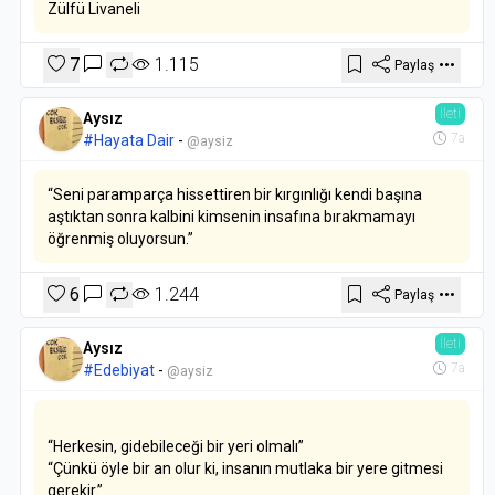
Zülfü Livaneli
7
1.115
Paylaş
İleti
Aysız
7a
#Hayata Dair
-
@aysiz
“Seni paramparça hissettiren bir kırgınlığı kendi başına
aştıktan sonra kalbini kimsenin insafına bırakmamayı
öğrenmiş oluyorsun.”
6
1.244
Paylaş
İleti
Aysız
7a
#Edebiyat
-
@aysiz
“Herkesin, gidebileceği bir yeri olmalı”
“Çünkü öyle bir an olur ki, insanın mutlaka bir yere gitmesi
gerekir.”