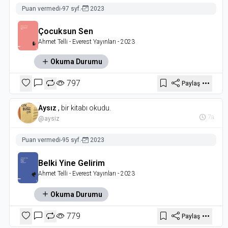
Puan vermedi
-
97 syf.
-
2023
Çocuksun Sen
Ahmet Telli
- Everest Yayınları
- 2023
Okuma Durumu
797
Paylaş
Aysız
,
bir kitabı okudu.
7a
@aysiz
Puan vermedi
-
95 syf.
-
2023
Belki Yine Gelirim
Ahmet Telli
- Everest Yayınları
- 2023
Okuma Durumu
779
Paylaş