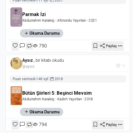
Puan vermedi
-
111 syf.
-
2021
Parmak İzi
Abdurrahim Karakoç
- Altınordu Yayınları
- 2021
Okuma Durumu
790
Paylaş
Aysız
,
bir kitabı okudu.
7a
@aysiz
Puan vermedi
-
140 syf.
-
2018
Bütün Şiirleri 5: Beşinci Mevsim
Abdurrahim Karakoç
- Kadim Yayınları
- 2018
Okuma Durumu
794
Paylaş