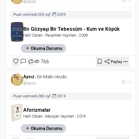
7a
@aysiz
Puan vermedi
-
205 syf.
-
2009
Bir Gözyaşı Bir Tebessüm - Kum ve Köpük
Halil Cibran
- Parşömen Yayınları
- 2009
Okuma Durumu
766
Paylaş
Aysız
,
bir kitabı okudu.
7a
@aysiz
Puan vermedi
-
286 syf.
-
2019
Aforizmalar
Halil Cibran
- Maviçatı Yayınları
- 2019
Okuma Durumu