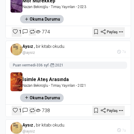
Mor Mürekkep
Nazan Bekiroğlu
- Timaş Yayınları
- 2023
Okuma Durumu
1
774
Paylaş
Aysız
,
bir kitabı okudu.
7a
@aysiz
Puan vermedi
-
336 syf.
-
2021
İsimle Ateş Arasında
Nazan Bekiroğlu
- Timaş Yayınları
- 2021
Okuma Durumu
1
738
Paylaş
Aysız
,
bir kitabı okudu.
7a
@aysiz