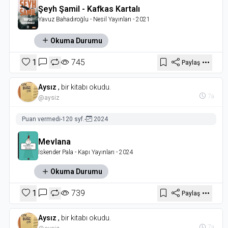
Şeyh Şamil - Kafkas Kartalı
Yavuz Bahadıroğlu
- Nesil Yayınları
- 2021
Okuma Durumu
1
745
Paylaş
Aysız
,
bir kitabı okudu.
7a
@aysiz
Puan vermedi
-
120 syf.
-
2024
Mevlana
İskender Pala
- Kapı Yayınları
- 2024
Okuma Durumu
1
739
Paylaş
Aysız
,
bir kitabı okudu.
7a