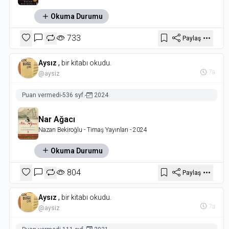
Okuma Durumu
733
Paylaş
Aysız
,
bir kitabı okudu.
7a
@aysiz
Puan vermedi
-
536 syf.
-
2024
Nar Ağacı
Nazan Bekiroğlu
- Timaş Yayınları
- 2024
Okuma Durumu
804
Paylaş
Aysız
,
bir kitabı okudu.
7a
@aysiz