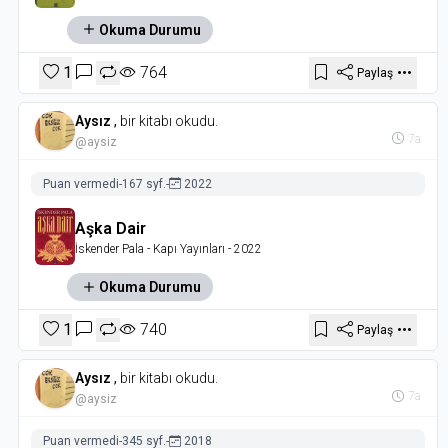
Okuma Durumu
1
764
Paylaş
Aysız
,
bir kitabı okudu.
7a
@aysiz
Puan vermedi
-
167 syf.
-
2022
Aşka Dair
İskender Pala
- Kapı Yayınları
- 2022
Okuma Durumu
1
740
Paylaş
Aysız
,
bir kitabı okudu.
7a
@aysiz
Puan vermedi
-
345 syf.
-
2018