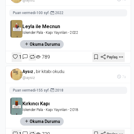
@aysiz
Puan vermedi
-
100 syf.
-
2022
Leyla ile Mecnun
İskender Pala
- Kapı Yayınları
- 2022
Okuma Durumu
1
789
Paylaş
Aysız
,
bir kitabı okudu.
7a
@aysiz
Puan vermedi
-
155 syf.
-
2018
Kırkıncı Kapı
İskender Pala
- Kapı Yayınları
- 2018
Okuma Durumu