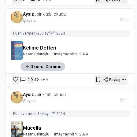
Aysız
,
bir kitabı okudu.
7a
@aysiz
Puan vermedi
-
256 syf.
-
2024
Kelime Defteri
Nazan Bekiroğlu
- Timaş Yayınları
- 2024
Okuma Durumu
785
Paylaş
Aysız
,
bir kitabı okudu.
7a
@aysiz
Puan vermedi
-
344 syf.
-
2024
Mücella
Nazan Bekiroğlu
- Timaş Yayınları
- 2024