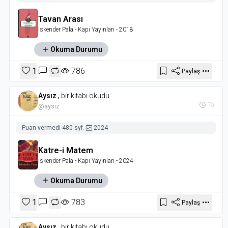
Tavan Arası
İskender Pala
- Kapı Yayınları
- 2018
Okuma Durumu
1
786
Paylaş
Aysız
,
bir kitabı okudu.
7a
@aysiz
Puan vermedi
-
480 syf.
-
2024
Katre-i Matem
İskender Pala
- Kapı Yayınları
- 2024
Okuma Durumu
1
783
Paylaş
Aysız
,
bir kitabı okudu.