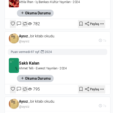
Attila İlhan
- İş Bankası Kültür Yayınları
- 2024
Okuma Durumu
782
Paylaş
Aysız
,
bir kitabı okudu.
7a
@aysiz
Puan vermedi
-
97 syf.
-
2024
Saklı Kalan
Ahmet Telli
- Everest Yayınları
- 2024
Okuma Durumu
795
Paylaş
Aysız
,
bir kitabı okudu.
7a
@aysiz