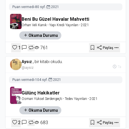
Puan vermedi
-
80 syf.
-
2021
Beni Bu Güzel Havalar Mahvetti
Orhan Veli Kanık
- Yapı Kredi Yayınları
- 2021
Okuma Durumu
1
761
Paylaş
Aysız
,
bir kitabı okudu.
7a
@aysiz
Puan vermedi
-
104 syf.
-
2021
Gülünç Hakikatler
Osman Yüksel Serdengeçti
- Tedev Yayınları
- 2021
Okuma Durumu
2
683
Paylaş