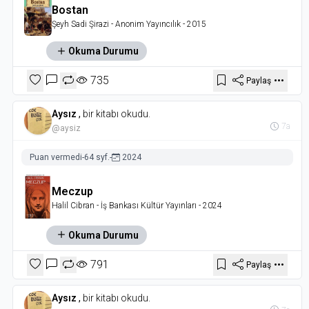
Bostan
Şeyh Sadi Şirazi
- Anonim Yayıncılık
- 2015
Okuma Durumu
735
Paylaş
Aysız
,
bir kitabı okudu.
7a
@aysiz
Puan vermedi
-
64 syf.
-
2024
Meczup
Halil Cibran
- İş Bankası Kültür Yayınları
- 2024
Okuma Durumu
791
Paylaş
Aysız
,
bir kitabı okudu.