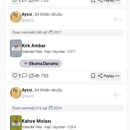
1
720
Paylaş
Aysız
,
bir kitabı okudu.
7a
@aysiz
Puan vermedi
-
248 syf.
-
2017
Kırk Ambar
İskender Pala
- Kapı Yayınları
- 2017
Okuma Durumu
1
793
Paylaş
Aysız
,
bir kitabı okudu.
7a
@aysiz
Puan vermedi
-
316 syf.
-
2024
Kahve Molası
İskender Pala
- Kapı Yayınları
- 2024