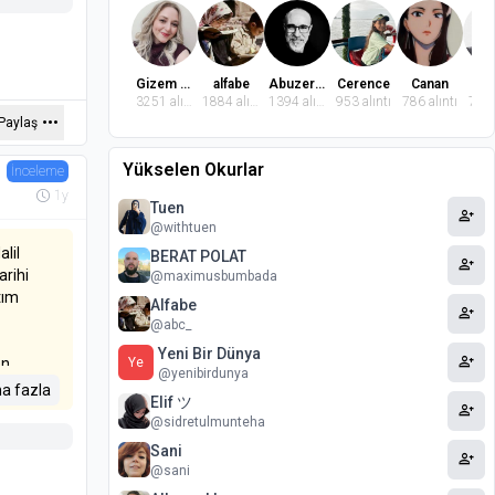
Gizem Dindaroğlu
alfabe
Abuzer Badem
Cerence
Canan
El
3251 alıntı
1884 alıntı
1394 alıntı
953 alıntı
786 alıntı
769 
Paylaş
Yükselen Okurlar
İnceleme
1y
Tuen
person_add
@withtuen
lil
BERAT POLAT
person_add
arihi
@maximusbumbada
tım
Alfabe
person_add
@abc_
Yeni Bir Dünya
person_add
en
Ye
@yenibirdunya
kısa bir
a fazla
Elif ツ
ık
person_add
@sidretulmunteha
Sani
person_add
@sani