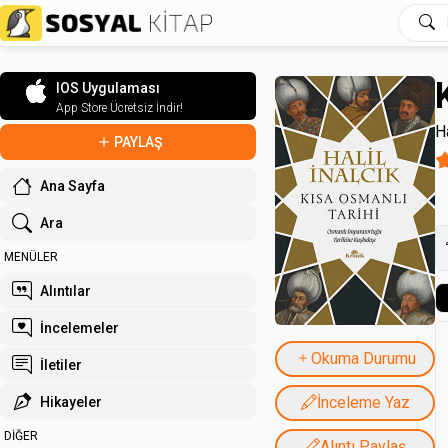
IOS Uygulaması
App Store Ücretsiz İndir!
Ha
PAYLAŞ
Ana Sayfa
Ara
MENÜLER
Alıntılar
İncelemeler
Okuma Durumu
İletiler
İnceleme Yaz
Hikayeler
DİĞER
Alıntı Paylaş