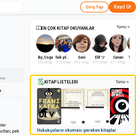
Kayıt Ol
Giriş Yap
Tümü
EN ÇOK KİTAP OKUYANLAR
By_Coga
faik.yilmaz.9
Sani
Elif ツ
Canan
560 kitap
550 kitap
492 kitap
475 kitap
417 kitap
402 
nme
KİTAP LİSTELERİ
Tümü
m
eler
Hukukçuların okuması gereken kitaplar
otları; pek