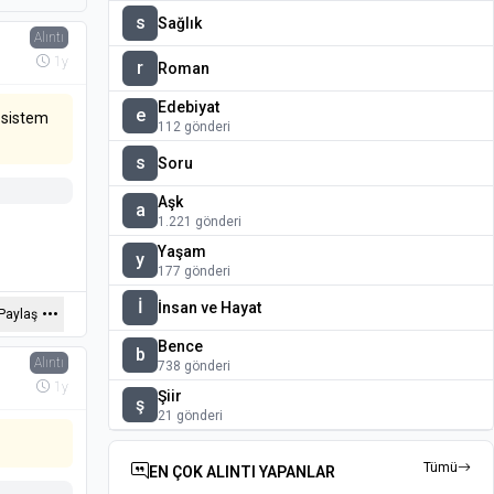
s
Sağlık
Alıntı
1y
r
Roman
Edebiyat
e
r sistem
112 gönderi
s
Soru
Aşk
a
1.221 gönderi
Yaşam
y
177 gönderi
İ
İnsan ve Hayat
Paylaş
Bence
b
Alıntı
738 gönderi
1y
Şiir
ş
21 gönderi
Tümü
EN ÇOK ALINTI YAPANLAR