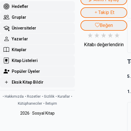
Hedefler
Takip Et
Gruplar
Beğen
Üniversiteler
Yazarlar
Kitabı değerlendirin
Kitaplar
T
Kitap Listeleri
Popüler Üyeler
5
Eksik Kitap Bildir
1
• Hakkımızda
• Rozetler
• Gizlilik
• Kurallar
•
Kütüphaneciler
• İletişim
2026 · Sosyal Kitap