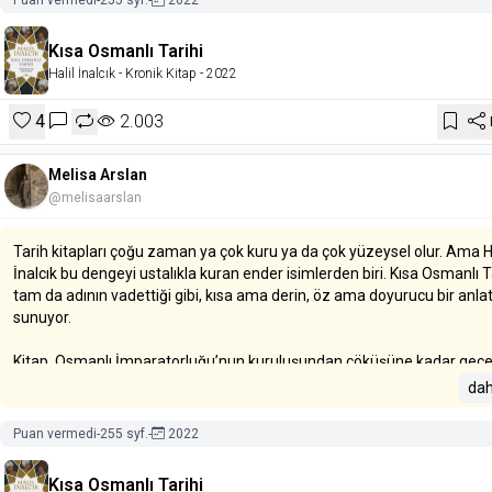
Puan vermedi
-
255 syf.
-
2022
Kısa Osmanlı Tarihi
Halil İnalcık
- Kronik Kitap
- 2022
4
2.003
Melisa Arslan
@melisaarslan
Tarih kitapları çoğu zaman ya çok kuru ya da çok yüzeysel olur. Ama Ha
İnalcık bu dengeyi ustalıkla kuran ender isimlerden biri. Kısa Osmanlı T
tam da adının vadettiği gibi, kısa ama derin, öz ama doyurucu bir anla
sunuyor.
Kitap, Osmanlı İmparatorluğu’nun kuruluşundan çöküşüne kadar geç
yaklaşık altı yüzyıllık süreci, 128 sayfalık bir metne sığdırıyor. Bu kadar 
dah
metinle bu kadar yoğun bilgi aktarımı mümkün mü derseniz, Halil İnalc
mümkün olduğunu gösteriyor.
Puan vermedi
-
255 syf.
-
2022
Kuruluş dönemindeki uç beylikleri, gaza anlayışı ve Bizans sınırındaki
Kısa Osmanlı Tarihi