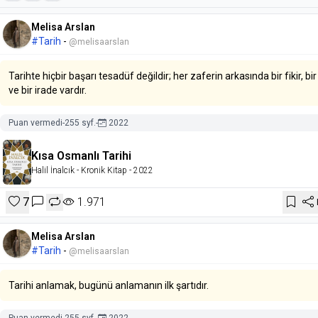
Melisa Arslan
#Tarih
-
@melisaarslan
Tarihte hiçbir başarı tesadüf değildir; her zaferin arkasında bir fikir, bi
ve bir irade vardır.
Puan vermedi
-
255 syf.
-
2022
Kısa Osmanlı Tarihi
Halil İnalcık
- Kronik Kitap
- 2022
7
1.971
Melisa Arslan
#Tarih
-
@melisaarslan
Tarihi anlamak, bugünü anlamanın ilk şartıdır.