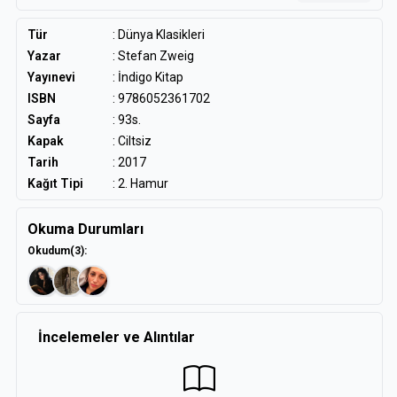
kadının hikâyesi, 1920`li yılların sonlarında Avrupa’nın
‘aristokrat’ tabakasının ikiyüzlü ahlak anlayışına yönelik
Tür
:
Dünya Klasikleri
eleştirel tavrıyla da dikkat çeker.
Yazar
:
Stefan Zweig
Yayınevi
: İndigo Kitap
Zweig, olağanüstü gözlem yeteneği ve güçlü cümleleri ile bir
ISBN
: 9786052361702
kadının kalbinin derinliklerine inerek, aşk ve tutku kavramlarını
yeniden sorgulatıyor.
Sayfa
: 93s.
Kapak
: Ciltsiz
Tarih
: 2017
Kağıt Tipi
: 2. Hamur
Okuma Durumları
Okudum
(3)
:
İncelemeler ve Alıntılar