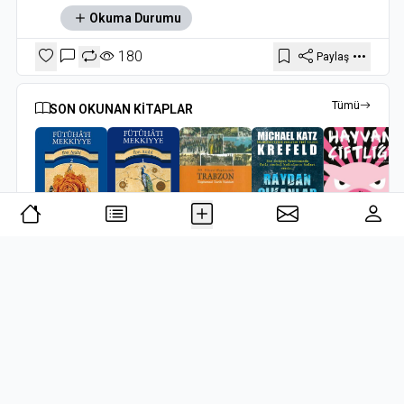
Okuma Durumu
180
Paylaş
Tümü
SON OKUNAN KİTAPLAR
Fütuhat-ı Mekkiyye - 2
Fütuhat-ı Mekkiyye 1
20. Yüzyıl Başlarında Trabzon Toplumsal Tarih Yazıları
Raydan Çıkanlar
Hayvan Çiftliği
Muhyiddin İbn Arabi
Muhyiddin İbn Arabi
Hikmet Öksüz
Michael Katz Krefeld
George Orwell