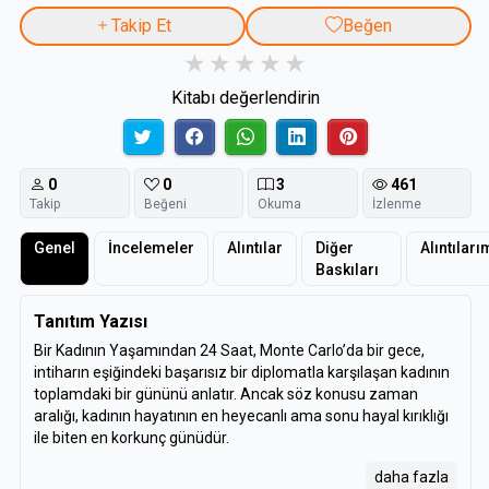
Takip Et
Beğen
Kitabı değerlendirin
0
0
3
461
Takip
Beğeni
Okuma
İzlenme
Genel
İncelemeler
Alıntılar
Diğer
Alıntıları
Baskıları
Tanıtım Yazısı
Bir Kadının Yaşamından 24 Saat, Monte Carlo’da bir gece,
intiharın eşiğindeki başarısız bir diplomatla karşılaşan kadının
toplamdaki bir gününü anlatır. Ancak söz konusu zaman
aralığı, kadının hayatının en heyecanlı ama sonu hayal kırıklığı
ile biten en korkunç günüdür.
daha fazla
Özgürlüğünü ilan ederek tutkularının peşinden giden bu