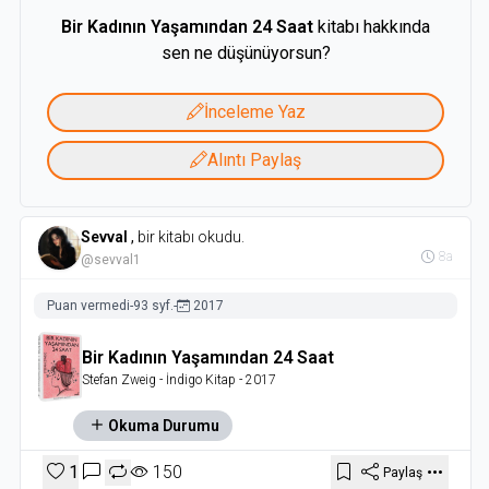
Bir Kadının Yaşamından 24 Saat
kitabı hakkında
sen ne düşünüyorsun?
İnceleme Yaz
Alıntı Paylaş
Sevval
,
bir kitabı okudu.
8a
@sevval1
Puan vermedi
-
93 syf.
-
2017
Bir Kadının Yaşamından 24 Saat
Stefan Zweig
- İndigo Kitap
- 2017
Okuma Durumu
1
150
Paylaş