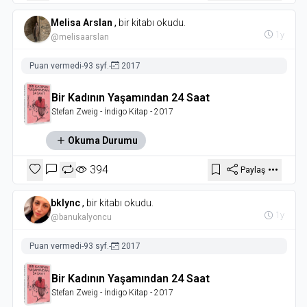
Melisa Arslan
,
bir kitabı okudu.
1y
@melisaarslan
Puan vermedi
-
93 syf.
-
2017
Bir Kadının Yaşamından 24 Saat
Stefan Zweig
- İndigo Kitap
- 2017
Okuma Durumu
394
Paylaş
bklync
,
bir kitabı okudu.
1y
@banukalyoncu
Puan vermedi
-
93 syf.
-
2017
Bir Kadının Yaşamından 24 Saat
Stefan Zweig
- İndigo Kitap
- 2017