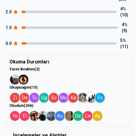
4%
2.0
(10)
4%
1.0
(9)
5%
0.0
(11)
Okuma Durumları
Yarım Bıraktım
(2)
:
Okuyacağım
(15)
:
Zi
De
Tu
Gg
Ec
Mu
Ka
Fc
Okudum
(246)
:
Ye
El
Ku
De
Ce
Ay
İncelemeler ve Alıntılar