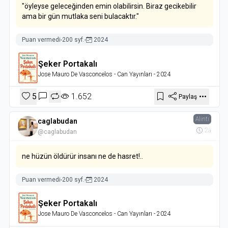
"öyleyse geleceğinden emin olabilirsin. Biraz gecikebilir
ama bir gün mutlaka seni bulacaktır."
Puan vermedi
-
200 syf.
-
2024
Şeker Portakalı
Jose Mauro De Vasconcelos
- Can Yayınları
- 2024
5
1.652
Paylaş
Alıntı
caglabudan
2a
@caglabudan
ne hüzün öldürür insanı ne de hasret!..
Puan vermedi
-
200 syf.
-
2024
Şeker Portakalı
Jose Mauro De Vasconcelos
- Can Yayınları
- 2024