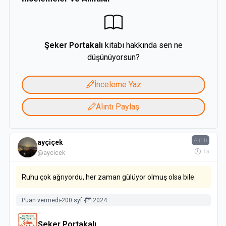
Şeker Portakalı
kitabı hakkında sen ne
düşünüyorsun?
İnceleme Yaz
Alıntı Paylaş
Alıntı
ayçiçek
1a
@aycicek
Ruhu çok ağrıyordu, her zaman gülüyor olmuş olsa bile.
Puan vermedi
-
200 syf.
-
2024
Şeker Portakalı