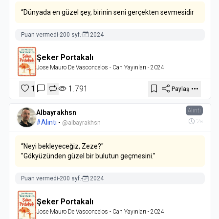
“Dünyada en güzel şey, birinin seni gerçekten sevmesidir
Puan vermedi
-
200 syf.
-
2024
Şeker Portakalı
Jose Mauro De Vasconcelos
- Can Yayınları
- 2024
1
1.791
Paylaş
Alıntı
Albayrakhsn
2a
#Alıntı
-
@albayrakhsn
“Neyi bekleyeceğiz, Zeze?"
"Gökyüzünden güzel bir bulutun geçmesini."
Puan vermedi
-
200 syf.
-
2024
Şeker Portakalı
Jose Mauro De Vasconcelos
- Can Yayınları
- 2024