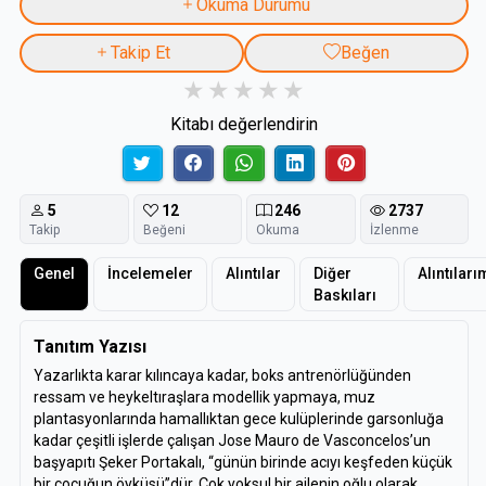
Okuma Durumu
Takip Et
Beğen
Kitabı değerlendirin
5
12
246
2737
Takip
Beğeni
Okuma
İzlenme
Genel
İncelemeler
Alıntılar
Diğer
Alıntıları
Baskıları
Tanıtım Yazısı
Yazarlıkta karar kılıncaya kadar, boks antrenörlüğünden
ressam ve heykeltıraşlara modellik yapmaya, muz
plantasyonlarında hamallıktan gece kulüplerinde garsonluğa
kadar çeşitli işlerde çalışan Jose Mauro de Vasconcelos’un
başyapıtı Şeker Portakalı, “günün birinde acıyı keşfeden küçük
bir çocuğun öyküsü”dür. Çok yoksul bir ailenin oğlu olarak