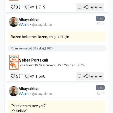
3
1.719
Paylaş
Alıntı
Albayrakhsn
2a
#Alıntı
-
@albayrakhsn
Bazen beklemek lazım, en güzeli için…
Puan vermedi
-
200 syf.
-
2024
Şeker Portakalı
Jose Mauro De Vasconcelos
- Can Yayınları
- 2024
5
1.698
Paylaş
Alıntı
Albayrakhsn
2a
#Alıntı
-
@albayrakhsn
“Yürekten mi seviyor?"
'Kesinlikle'