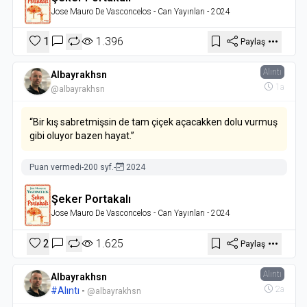
Jose Mauro De Vasconcelos
- Can Yayınları
- 2024
1
1.396
Paylaş
Alıntı
Albayrakhsn
1a
@albayrakhsn
“Bir kış sabretmişsin de tam çiçek açacakken dolu vurmuş
gibi oluyor bazen hayat.”
Puan vermedi
-
200 syf.
-
2024
Şeker Portakalı
Jose Mauro De Vasconcelos
- Can Yayınları
- 2024
2
1.625
Paylaş
Alıntı
Albayrakhsn
2a
#Alıntı
-
@albayrakhsn