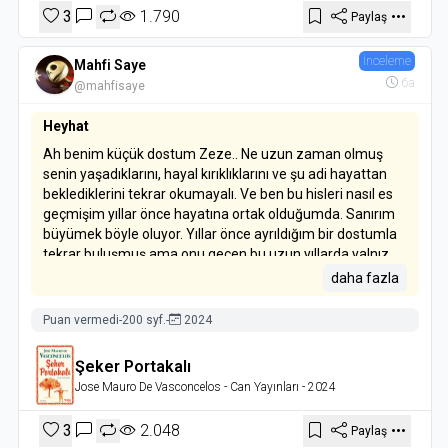
3
1.790
Paylaş
İnceleme
Mahfi Saye
6a
@mahfisaye
Heyhat
Ah benim küçük dostum Zeze.. Ne uzun zaman olmuş
senin yaşadıklarını, hayal kırıklıklarını ve şu adi hayattan
beklediklerini tekrar okumayalı. Ve ben bu hisleri nasıl es
geçmişim yıllar önce hayatına ortak olduğumda. Sanırım
büyümek böyle oluyor. Yıllar önce ayrıldığım bir dostumla
tekrar buluşmuş ama onu geçen bu uzun yıllarda yalnız
bırakmış gibi hissettim.
daha fazla
Bazı çocuklar vardır hani büyümüş ve küçülmüş
Puan vermedi
-
200 syf.
-
2024
dediğimiz. Zeze öyle bir çocuk. Bir çocuğun henüz
kirlenmemiş yüreğini, saf duygularını ve adalet anlayışını o
Şeker Portakalı
kadar güzel yansıtıyor ki tekrar çocuk olmak istiyorsunuz.
Jose Mauro De Vasconcelos
- Can Yayınları
- 2024
Bu herkes için böyle olmayabilir ama arkadaşlıklar,
dostluklar genelde akranlar ile kurulur. Ben insanın kalbinin
3
2.048
Paylaş
bir toprak olduğunu düşünüyorum hep. Çocukken