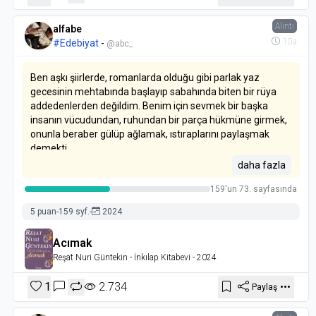
Alıntı
alfabe
10a
#Edebiyat
-
@abc_
Ben aşkı şiirlerde, romanlarda olduğu gibi parlak yaz
gecesinin mehtabında başlayıp sabahında biten bir rüya
addedenlerden değildim. Benim için sevmek bir başka
insanın vücudundan, ruhundan bir parça hükmüne girmek,
onunla beraber gülüp ağlamak, ıstıraplarını paylaşmak
demekti.
daha fazla
159'un 73. sayfasında
5 puan
-
159 syf.
-
2024
Acımak
Reşat Nuri Güntekin
- İnkılap Kitabevi
- 2024
1
2.734
Paylaş