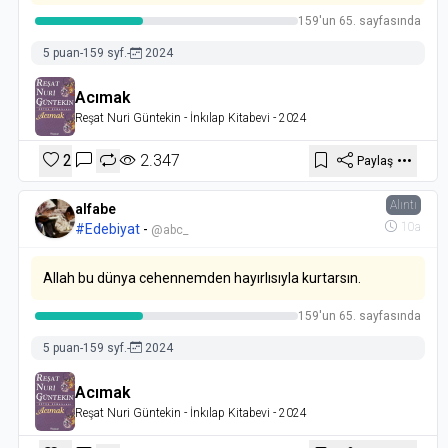
159'un 65. sayfasında
5 puan
-
159 syf.
-
2024
Acımak
Reşat Nuri Güntekin
- İnkılap Kitabevi
- 2024
2
2.347
Paylaş
Alıntı
alfabe
10a
#Edebiyat
-
@abc_
Allah bu dünya cehennemden hayırlısıyla kurtarsın.
159'un 65. sayfasında
5 puan
-
159 syf.
-
2024
Acımak
Reşat Nuri Güntekin
- İnkılap Kitabevi
- 2024