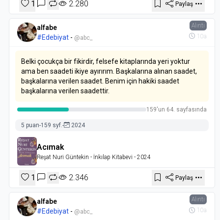
1
2.280
Paylaş
Alıntı
alfabe
10a
#Edebiyat
-
@abc_
Belki çocukça bir fikirdir, felsefe kitaplarında yeri yoktur
ama ben saadeti ikiye ayırırım. Başkalarına alınan saadet,
başkalarına verilen saadet. Benim için hakiki saadet
başkalarına verilen saadettir.
159'un 64. sayfasında
5 puan
-
159 syf.
-
2024
Acımak
Reşat Nuri Güntekin
- İnkılap Kitabevi
- 2024
1
2.346
Paylaş
Alıntı
alfabe
10a
#Edebiyat
-
@abc_