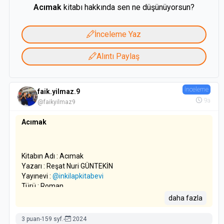
Acımak
kitabı hakkında sen ne düşünüyorsun?
İnceleme Yaz
Alıntı Paylaş
İnceleme
faik.yilmaz.9
9a
@faikyilmaz9
Acımak
Kitabın Adı : Acımak
Yazarı : Reşat Nuri GÜNTEKİN
Yayınevi :
@inkilapkitabevi
Türü : Roman
Basım Yılı : 1995
daha fazla
Sayfa Sayısı : 127 Sayfa
3 puan
-
159 syf.
-
2024