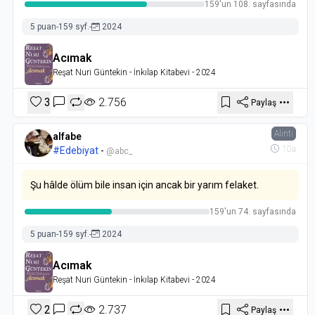
159'un 108. sayfasında
5 puan
-
159 syf.
-
2024
Acımak
Reşat Nuri Güntekin
- İnkılap Kitabevi
- 2024
3
2.756
Paylaş
Alıntı
alfabe
10a
#Edebiyat
-
@abc_
Şu hâlde ölüm bile insan için ancak bir yarım felaket.
159'un 74. sayfasında
5 puan
-
159 syf.
-
2024
Acımak
Reşat Nuri Güntekin
- İnkılap Kitabevi
- 2024
2
2.737
Paylaş