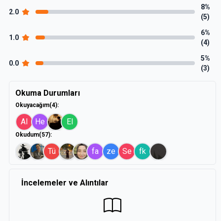
8%
2.0
(5)
6%
1.0
(4)
5%
0.0
(3)
Okuma Durumları
Okuyacağım
(4)
:
Al
He
El
Okudum
(57)
:
Tü
fa
ze
Se
fk
İncelemeler ve Alıntılar