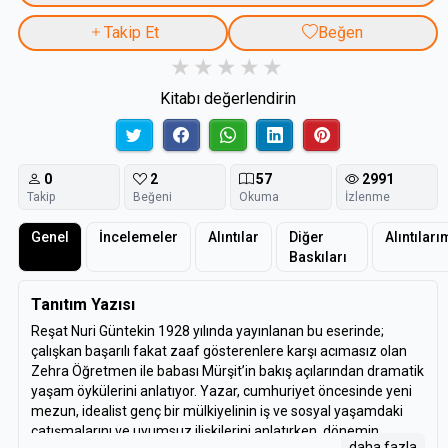
Takip Et
Beğen
Kitabı değerlendirin
0
2
57
2991
Takip
Beğeni
Okuma
İzlenme
Genel
İncelemeler
Alıntılar
Diğer
Alıntıları
Baskıları
Tanıtım Yazısı
Reşat Nuri Güntekin 1928 yılında yayınlanan bu eserinde;
çalışkan başarılı fakat zaaf gösterenlere karşı acımasız olan
Zehra Öğretmen ile babası Mürşit’in bakış açılarından dramatik
yaşam öykülerini anlatıyor. Yazar, cumhuriyet öncesinde yeni
mezun, idealist genç bir mülkiyelinin iş ve sosyal yaşamdaki
çatışmalarını ve uyumsuz ilişkilerini anlatırken, dönemin
daha fazla