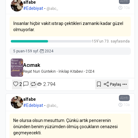
Alıntı
alfabe
10a
#Edebiyat
-
@abc_
İnsanlar hiçbir vakit ıstırap çektikleri zamanki kadar güzel
olmuyorlar.
159'un 73. sayfasında
5 puan
-
159 syf.
-
2024
Acımak
Reşat Nuri Güntekin
- İnkılap Kitabevi
- 2024
2
2.794
Paylaş
Alıntı
alfabe
10a
#Edebiyat
-
@abc_
Ne olursa olsun mesuttum. Çünkü artık pencerenin
önünden benim yüzümden ölmüş çocukların cenazesi
geçmeyecekti.