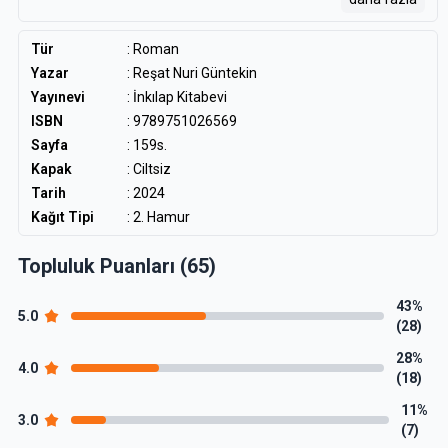
memuriyet yaşamına, köhne yapısına ait önemli ipuçları da
veriyor. Şehirden kasabalara sürüklenirken, ardında birer birer
ilkelerini de bırakan genç adam hatalı bir evlilikle korkunç bir
Tür
:
Roman
sona doğru sürükleniyor. Acı ve sefaletle dolu ortamdan
Yazar
:
Reşat Nuri Güntekin
tesadüfle sadece kızı Zehra’yı kurtarabiliyor. Acımak; aile içi
Yayınevi
: İnkılap Kitabevi
ilişkileri ve sorumluluklarını, adeta ders verir gibi gözler önüne
ISBN
: 9789751026569
seriyor.
Sayfa
: 159s.
Kapak
: Ciltsiz
Tarih
: 2024
Kağıt Tipi
: 2. Hamur
Topluluk Puanları (65)
43%
5.0
(28)
28%
4.0
(18)
11%
3.0
(7)