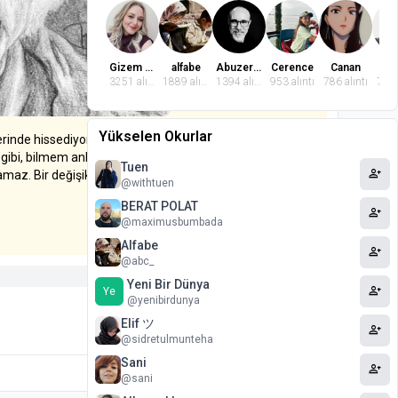
Gizem Dindaroğlu
alfabe
Abuzer Badem
Cerence
Canan
El
3251 alıntı
1889 alıntı
1394 alıntı
953 alıntı
786 alıntı
772 
Yükselen Okurlar
rinde hissediyorum. Yaşını göstermezmişl” diye
 gibi, bilmem anlıyor musun: Aynen büyük bir parça
Tuen
person_add
az. Bir değişikliğe veya, ne bileyim, bir şeylere
@withtuen
BERAT POLAT
person_add
@maximusbumbada
daha fazla
Alfabe
person_add
@abc_
Yeni Bir Dünya
person_add
Ye
@yenibirdunya
Elif ツ
person_add
@sidretulmunteha
Sani
person_add
Paylaş
@sani