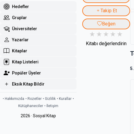
Hedefler
Takip Et
Gruplar
Beğen
Üniversiteler
Yazarlar
Kitabı değerlendirin
Kitaplar
T
Kitap Listeleri
5
Popüler Üyeler
Eksik Kitap Bildir
• Hakkımızda
• Rozetler
• Gizlilik
• Kurallar
•
Kütüphaneciler
• İletişim
2026 · Sosyal Kitap