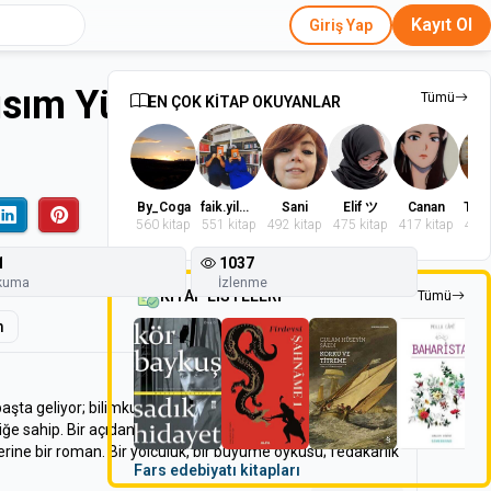
Kayıt Ol
Giriş Yap
Kısım Yüzük Kardeşliği
Tümü
EN ÇOK KİTAP OKUYANLAR
By_Coga
faik.yilmaz.9
Sani
Elif ツ
Canan
560 kitap
551 kitap
492 kitap
475 kitap
417 kitap
402 
1
1037
kuma
İzlenme
KİTAP LİSTELERİ
Tümü
m
şta geliyor; bilimkurgu, fantezi, polisiye, best-seller ya da
ğe sahip. Bir açıdan bakarsanız bir fantezi romanı, başka
erine bir roman. Bir yolculuk, bir büyüme öyküsü; fedakârlık
Fars edebiyatı kitapları