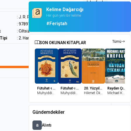
daha fazla
Kelime Dağarcığı
Her gün yeni bir kelime
:
J. R. R. Tolkien
#Feriştah
: 9789753425988
k
: Ciltsiz
Tipi
: 2. Hamur
Tümü
SON OKUNAN KİTAPLAR
100%
(10)
Fütuhat-ı Mekkiyye - 2
Fütuhat-ı Mekkiyye 1
20. Yüzyıl Başlarında Trabzon Toplumsal Tarih Yazıları
Raydan Çıkanlar
Muhyiddin İbn Arabi
Muhyiddin İbn Arabi
Hikmet Öksüz
Michael Katz Krefeld
Gündemdekiler
a
Alıntı