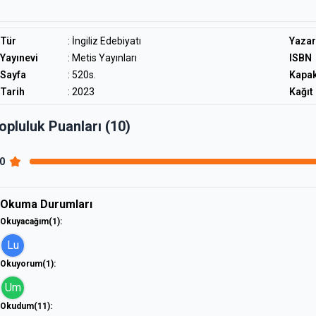
Tür
:
İngiliz Edebiyatı
Yazar
Yayınevi
: Metis Yayınları
ISBN
Sayfa
: 520s.
Kapa
Tarih
: 2023
Kağıt 
opluluk Puanları (10)
.0
Okuma Durumları
Okuyacağım
(1)
:
Lu
Okuyorum
(1)
:
Um
Okudum
(11)
: