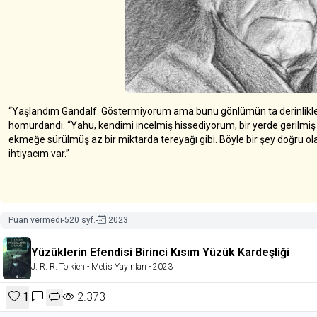
“Yaşlandım Gandalf. Göstermiyorum ama bunu gönlümün ta derinlikle
homurdandı. “Yahu, kendimi incelmiş hissediyorum, bir yerde gerilmiş
ekmeğe sürülmüş az bir miktarda tereyağı gibi. Böyle bir şey doğru olam
ihtiyacım var.”
Puan vermedi
-
520 syf.
-
2023
Yüzüklerin Efendisi Birinci Kısım Yüzük Kardeşliği
J. R. R. Tolkien
- Metis Yayınları
- 2023
1
2.373