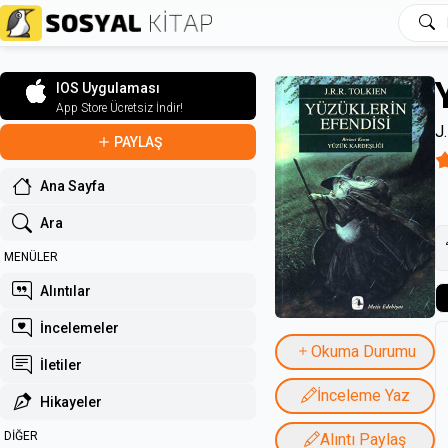
IOS Uygulaması
App Store Ücretsiz İndir!
J.
PAYLAŞ
Ana Sayfa
Ara
MENÜLER
Alıntılar
İncelemeler
Okuma Durumu
İletiler
İnceleme Yaz
Hikayeler
DİĞER
Alıntı Paylaş