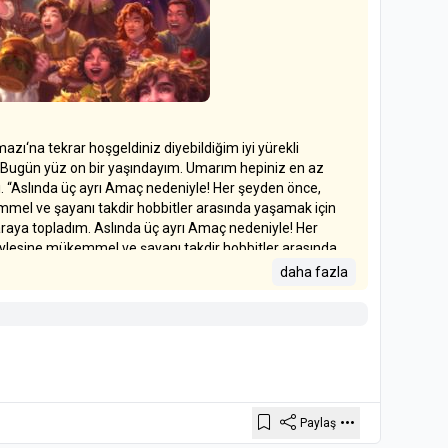
mazı‘na tekrar hoşgeldiniz diyebildiğim iyi yürekli
 Bugün yüz on bir yaşındayım. Umarım hepiniz en az
. “Aslında üç ayrı Amaç nedeniyle! Her şeyden önce,
emmel ve şayanı takdir hobbitler arasında yaşamak için
r araya topladım. Aslında üç ayrı Amaç nedeniyle! Her
böylesine mükemmel ve şayanı takdir hobbitler arasında
y galeyanı.
daha fazla
ve yarınızdan azını hak ettiğinizin ancak yarısı kadar
rat. “Aslında yaşgünümüzü demeliyim. Çünkü elbette,
et hakkına erişiyor.” Yaşlılar tarafından birkaç ilgisiz
şları. Torbaköylü Bagginsler ise kaşlarını çatarak “veraset
harikulade toplama uysun diye ayarlandı: Affınıza sığınarak,
kle de Torbaköylü Bagginsler, belli ki, aynı bir paketteki
Paylaş
 alınmışlardı. “Bir Grosa ha! Terbiyesizce bir tabir.”
ün benim bir varilin içinde Uzun Göl’deki Esgaroth’a