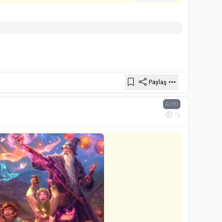
Paylaş
Alıntı
7a