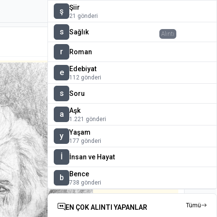
Şiir
ş
21 gönderi
s
Sağlık
Alıntı
7a
r
Roman
Edebiyat
e
112 gönderi
s
Soru
Aşk
a
1.221 gönderi
Yaşam
y
177 gönderi
İ
İnsan ve Hayat
Bence
b
738 gönderi
Tümü
EN ÇOK ALINTI YAPANLAR