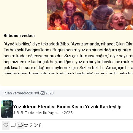
Bilbonun vedası
“Ayağıkibirliler,” diye tekrarladı Bilbo. “Aynı zamanda, nihayet Çıkın Çık
Torbaköylü Baggins’lerim. Bugün benim yüz on birinci doğum günüm:
benim kadar eğleniyorsunuzdur. Sizi çok tutmayacağım,” diye haykırdı
hepinizden ne kadar çok hoşlandığımı, yüz on bir yılın böylesine mük
çok kısa bir süre olduğunu söylemek için. Sizleri belli bir Amaç için bi
şeyden önce, hepinizden ne kadar çok hoşlandığımı, yüz on bir yılın 
yaşamak için çok kısa bir süre olduğunu söylemek için.” Müthiş bir ona
“İçinizden en az yarısını, arzuladığımın yarısı kadar bile tanımıyorum; 
sevebiliyorum. İkinci amacım, yaşgünümü kutlamaktı.” Tekrar tezahü
Puan vermedi
-
520 syf.
-
2023
bugün varisim ve yeğenim Frodo’nun da yaşgünü. Bugün rüştüne ve veras
alkış; gençler tarafından da “Frodo! Frodo! Bizim kerata Frodo!” haykırı
Yüzüklerin Efendisi Birinci Kısım Yüzük Kardeşliği
hakkına erişiyor” ile neyin kastedildiğini düşünmeye koyulmuştu.
J. R. R. Tolkien
- Metis Yayınları
- 2023
“İkimiz birlikte yüz kırk dört sayısına ulaşıyoruz. Sizin sayınız da bu 
bir Grosa.” Hiç tezahürat yok. Bu maskaralıktı. Konukların birçoğu, özelli
2.048
mallar gibi gerekli olan sayıyı tamamlamak için çağırıldıklarını düşünerek
“Aynı zamanda, eğer fi tarihine değinmeme müsaade buyurursanız, bug