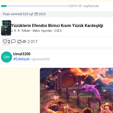
520'in 39. sayfasında
Puan vermedi
-
520 syf.
-
2023
Yüzüklerin Efendisi Birinci Kısım Yüzük Kardeşliği
J. R. R. Tolkien
- Metis Yayınları
- 2023
2
2.017
Umut3200
Um
#Edebiyat
-
@umut3200