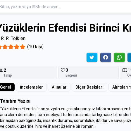
Yüzüklerin Efendisi Birinci 
 R. R. Tolkien
(10 kişi)
2
3
1
Takip
Beğeni
O
Genel
İncelemeler
Alıntılar
Diğer Baskıları
Alıntıları
Tanıtım Yazısı
`Yüzüklerin Efendisi` son yüzyılın en çok okunan yüz kitabı arasında en ba
ana akım demeden, tüm edebiyat türleri arasında tartışmasız bir önderli
bir açıdan baktığınızda, insanlık durumu, sorumluluk, iktidar ve savaş üz
ve dostluk üzerine, hırs ve ihanet üzerine bir roman.