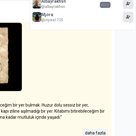
Albayrakhsn
person_add
Alıntı
@albayrakhsn
7a
Mjora
person_add
@mjora1725
eğim bir yer bulmak. Huzur dolu sessiz bir yer,
kapı ziline aşılmadığı bir yer. Kitabımı bitirebileceğim bir
una kadar mutluluk içinde yaşadı.”
daha fazla