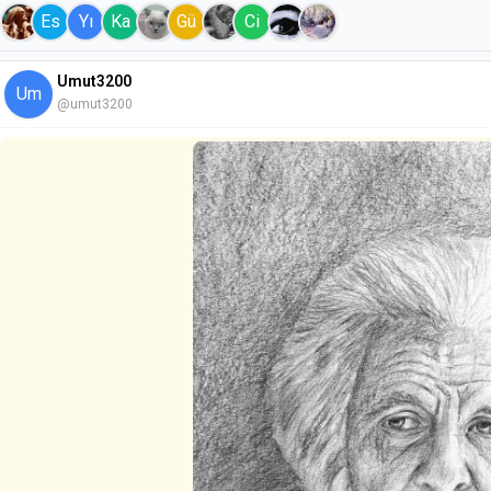
Es
Yı
Ka
Gü
Ci
Umut3200
Um
@umut3200