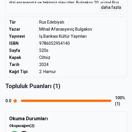
dizi esrarengiz ve tekinsiz olay izler. Bulgakov 20. yüzyıl Rus
daha fazla
edebiyatında çığır açan romanında, biri 1930’ların
Moskova’sında, diğeri eski Kudüs’te geçen iki ayrı hikâye
arasında baş döndürücü zikzaklar çizerek sürdürür anlatısını.
Tür
:
Rus Edebiyatı
Stalin rejiminin en karanlık günlerinde yazılan Usta ve
Yazar
:
Mihail Afanasyeviç Bulgakov
Margarita, Sovyet yaşam tarzına yönelik keskin bir hiciv, dinsel
Yayınevi
: İş Bankası Kültür Yayınları
bir alegori, komik bir fantezi olduğu kadar, dokunaklı bir aşk
ISBN
: 9786052954140
öyküsüdür de aynı zamanda. Bulgakov’un yaşamının son
günlerine dek üzerinde çalıştığı roman, uzun süre
Sayfa
: 520s.
yasaklanmış, yazarın ölümünden yıllar sonra, üstelik
Kapak
: Ciltsiz
sansürlenmiş haliyle 1966’da yayımlanabilmiştir ancak.
Tarih
: 2024
Kağıt Tipi
: 2. Hamur
Topluluk Puanları (1)
100%
0.0
(1)
Okuma Durumları
Okuyacağım
(2)
: