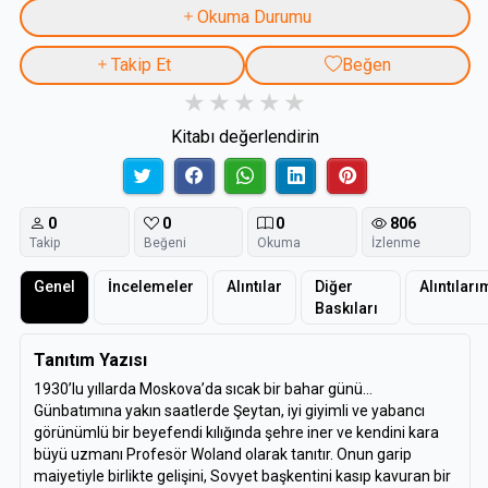
Okuma Durumu
Takip Et
Beğen
Kitabı değerlendirin
0
0
0
806
Takip
Beğeni
Okuma
İzlenme
Genel
İncelemeler
Alıntılar
Diğer
Alıntıları
Baskıları
Tanıtım Yazısı
1930’lu yıllarda Moskova’da sıcak bir bahar günü…
Günbatımına yakın saatlerde Şeytan, iyi giyimli ve yabancı
görünümlü bir beyefendi kılığında şehre iner ve kendini kara
büyü uzmanı Profesör Woland olarak tanıtır. Onun garip
maiyetiyle birlikte gelişini, Sovyet başkentini kasıp kavuran bir