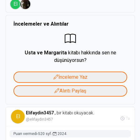
El
İncelemeler ve Alıntılar
Usta ve Margarita
kitabı hakkında sen ne
düşünüyorsun?
İnceleme Yaz
Alıntı Paylaş
Elifaydin3457
,
bir kitabı okuyacak.
El
7a
@elifaydin3457
Puan vermedi
-
520 syf.
-
2024