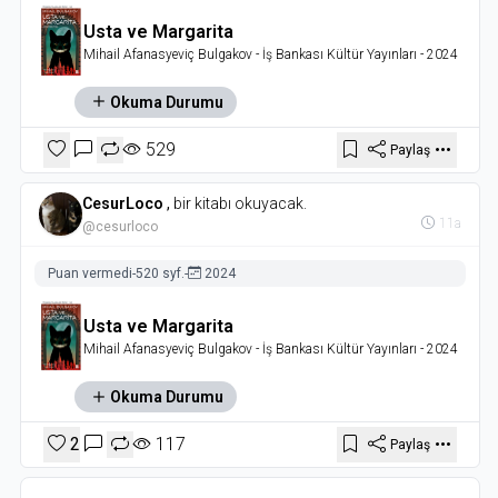
Usta ve Margarita
Mihail Afanasyeviç Bulgakov
- İş Bankası Kültür Yayınları
- 2024
Okuma Durumu
529
Paylaş
CesurLoco
,
bir kitabı okuyacak.
11a
@cesurloco
Puan vermedi
-
520 syf.
-
2024
Usta ve Margarita
Mihail Afanasyeviç Bulgakov
- İş Bankası Kültür Yayınları
- 2024
Okuma Durumu
2
117
Paylaş