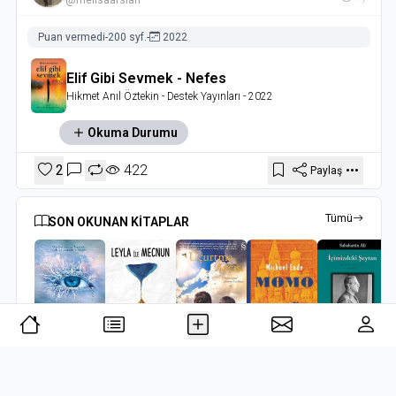
Puan vermedi
-
200 syf.
-
2022
Elif Gibi Sevmek - Nefes
Hikmet Anıl Öztekin
- Destek Yayınları
- 2022
Okuma Durumu
2
422
Paylaş
Tümü
SON OKUNAN KİTAPLAR
Bana Dokunma 2-Beni Bırakma
Leyla ile Mecnun
Uçurtma Avcısı
Momo
İçimizdeki Şeytan
Tahereh Mafi
Burak Aksak
Khaled Hosseini
Michael Ende
Sabahattin Ali