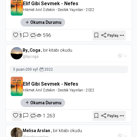
Elif Gibi Sevmek - Nefes
Hikmet Anıl Öztekin
- Destek Yayınları
- 2022
Okuma Durumu
1
596
Paylaş
By_Coga
,
bir kitabı okudu.
1a
@bycoga
5 puan
-
200 syf.
-
2022
Elif Gibi Sevmek - Nefes
Hikmet Anıl Öztekin
- Destek Yayınları
- 2022
Okuma Durumu
3
1.263
Paylaş
Melisa Arslan
,
bir kitabı okudu.
1y
@melisaarslan