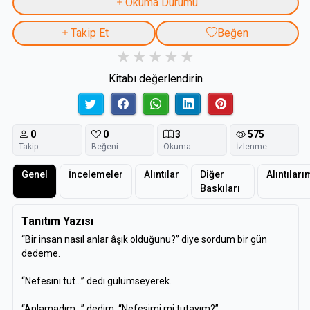
Okuma Durumu
Takip Et
Beğen
Kitabı değerlendirin
0
0
3
575
Takip
Beğeni
Okuma
İzlenme
Genel
İncelemeler
Alıntılar
Diğer
Alıntıları
Baskıları
Tanıtım Yazısı
“Bir insan nasıl anlar âşık olduğunu?” diye sordum bir gün
dedeme.
“Nefesini tut...” dedi gülümseyerek.
“Anlamadım...” dedim. “Nefesimi mi tutayım?”