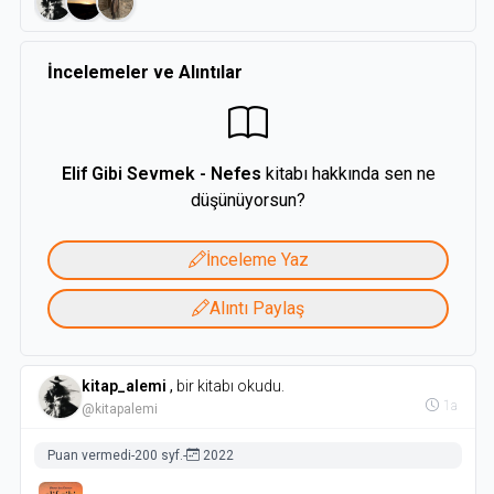
“Tabii ki nefes almaya...” dedim.
İncelemeler ve Alıntılar
“Peki, ne kadar ihtiyacın vardı?”
“Biraz daha nefessiz kalsaydım ölecektim.”
Ancak bu yaşıma gelince ne demek istediğini anladığım bir
Elif Gibi Sevmek - Nefes
kitabı hakkında sen ne
cevap verdi dedem:
düşünüyorsun?
“İşte bir gün birine nefes kadar ihtiyacın olursa ona âşık
olduğunu anlayacaksın evlat.”
İnceleme Yaz
Alıntı Paylaş
kitap_alemi
,
bir kitabı okudu.
1a
@kitapalemi
Puan vermedi
-
200 syf.
-
2022