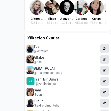
Gizem Dindaroğlu
alfabe
Abuzer Badem
Cerence
Canan
El
3251 alıntı
1881 alıntı
1394 alıntı
953 alıntı
786 alıntı
764 
Yükselen Okurlar
Tuen
person_add
@withtuen
Alfabe
person_add
@abc_
BERAT POLAT
person_add
@maximusbumbada
Yeni Bir Dünya
person_add
Ye
@yenibirdunya
Sani
person_add
@sani
Elif ツ
person_add
@sidretulmunteha