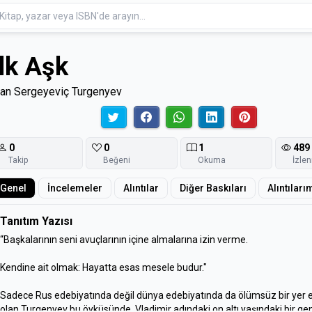
İlk Aşk
van Sergeyeviç Turgenyev
0
0
1
489
Takip
Beğeni
Okuma
İzle
Genel
İncelemeler
Alıntılar
Diğer Baskıları
Alıntıları
Tanıtım Yazısı
“Başkalarının seni avuçlarının içine almalarına izin verme.
Kendine ait olmak: Hayatta esas mesele budur."
Sadece Rus edebiyatında değil dünya edebiyatında da ölümsüz bir yer 
olan Turgenyev bu öyküsünde, Vladimir adındaki on altı yaşındaki bir ge