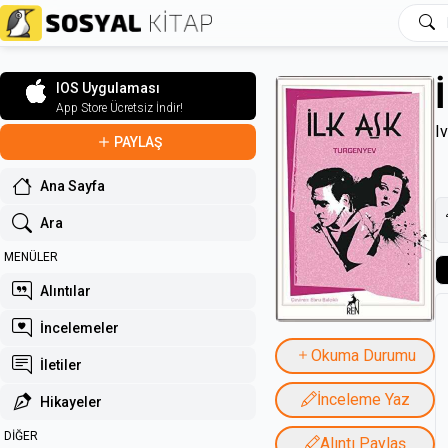
IOS Uygulaması
App Store Ücretsiz İndir!
I
PAYLAŞ
Ana Sayfa
Ara
MENÜLER
Alıntılar
İncelemeler
Okuma Durumu
İletiler
İnceleme Yaz
Hikayeler
DİĞER
Alıntı Paylaş