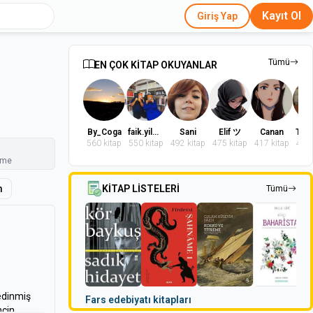
Kayıt Ol
Giriş Yap
Tümü
EN ÇOK KİTAP OKUYANLAR
By_Coga
faik.yilmaz.9
Sani
Elif ツ
Canan
560 kitap
550 kitap
492 kitap
475 kitap
417 kitap
402 
nme
m
KİTAP LİSTELERİ
Tümü
edinmiş
Fars edebiyatı kitapları
ncin