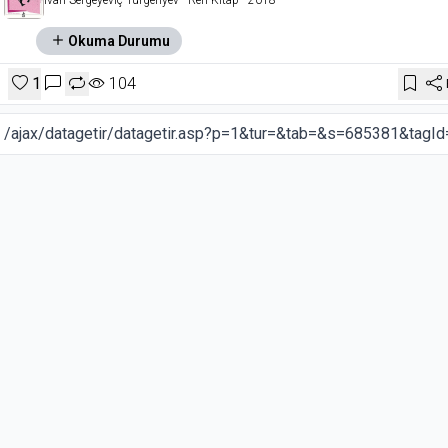
Ivan Sergeyeviç Turgenyev
- Ren Kitap
- 2018
Okuma Durumu
1
104