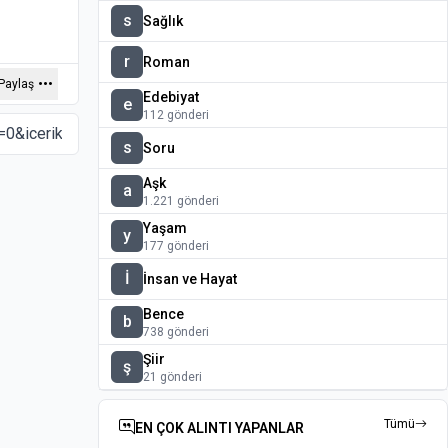
s
Sağlık
r
Roman
Paylaş
Edebiyat
e
112 gönderi
s
Soru
Aşk
a
1.221 gönderi
Yaşam
y
177 gönderi
İ
İnsan ve Hayat
Bence
b
738 gönderi
Şiir
ş
21 gönderi
Tümü
EN ÇOK ALINTI YAPANLAR