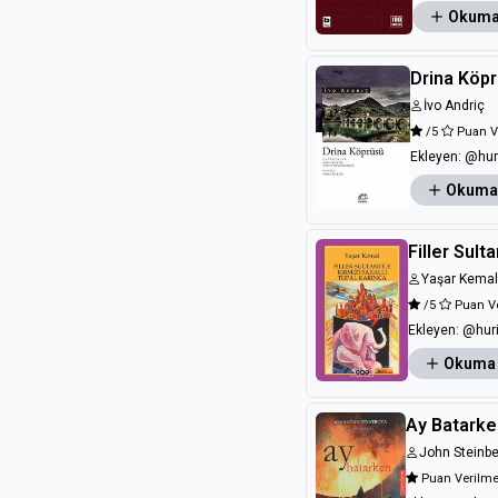
Okuma
Drina Köp
İvo Andriç
/5
Puan V
Ekleyen:
@hur
Okuma
Filler Sult
Yaşar Kemal
/5
Puan V
Ekleyen:
@hur
Okuma
Ay Batark
John Steinb
Puan Verilm