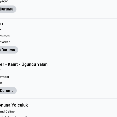
yeçap
 Durumu
rı
z
Vermedi
iyeçap
 Durumu
er - Kanıt - Üçüncü Yalan
f
ermedi
e
 Durumu
onuna Yolculuk
and Celine