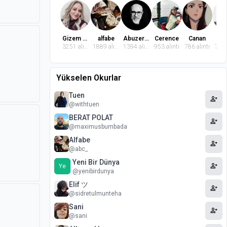
Gizem Dindaroğlu
alfabe
Abuzer Badem
Cerence
Canan
El
3251 alıntı
1889 alıntı
1394 alıntı
953 alıntı
786 alıntı
772 
Yükselen Okurlar
Tuen
person_add
@withtuen
BERAT POLAT
person_add
@maximusbumbada
Alfabe
person_add
@abc_
Yeni Bir Dünya
person_add
Ye
@yenibirdunya
Elif ツ
person_add
@sidretulmunteha
Sani
person_add
@sani