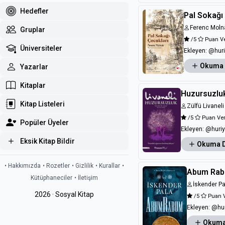
Hedefler
Pal Sokağı
Ferenc Moln
Gruplar
/5
Puan V
Üniversiteler
Ekleyen:
@hur
Okuma
Yazarlar
Kitaplar
Huzursuzlu
Kitap Listeleri
Zülfü Livaneli
/5
Puan Ve
Popüler Üyeler
Ekleyen:
@huri
Eksik Kitap Bildir
Okuma 
• Hakkımızda
• Rozetler
• Gizlilik
• Kurallar
•
Abum Ra
Kütüphaneciler
• İletişim
İskender Pa
2026 · Sosyal Kitap
/5
Puan 
Ekleyen:
@hur
Okuma