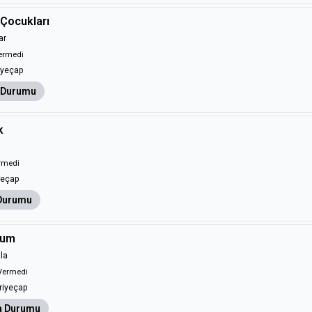
 Çocukları
ar
ermedi
iyeçap
 Durumu
k
rmedi
yeçap
Durumu
bum
la
Vermedi
iyeçap
 Durumu