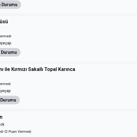
 Durumu
rüsü
ermedi
iyeçap
 Durumu
anı ile Kırmızı Sakallı Topal Karınca
ermedi
iyeçap
 Durumu
en
eck
edi
Puan Vermedi