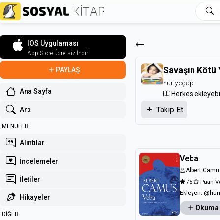
IOS Uygulaması
App Store Ücretsiz İndir!
Savaşın Kötü 
PAYLAŞ
huriyeçap
Ana Sayfa
Herkes ekleyebil
Takip Et
Ara
MENÜLER
Alıntılar
Veba
İncelemeler
Albert Camu
İletiler
/5
Puan V
Ekleyen:
@huri
Hikayeler
Okuma
DİĞER