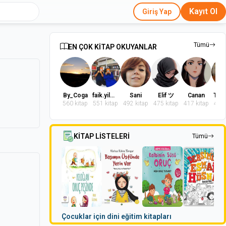
Kayıt Ol
Giriş Yap
Tümü
EN ÇOK KİTAP OKUYANLAR
By_Coga
faik.yilmaz.9
Sani
Elif ツ
Canan
560 kitap
551 kitap
492 kitap
475 kitap
417 kitap
402 
KİTAP LİSTELERİ
Tümü
Çocuklar için dini eğitim kitapları