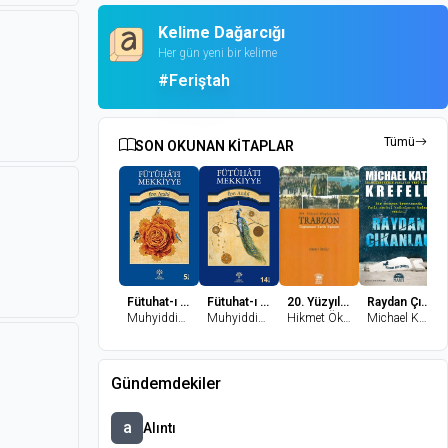
Kelime Dağarcığı
Her gün yeni bir kelime
#Feriştah
Tümü
SON OKUNAN KİTAPLAR
Fütuhat-ı Mekkiyye - 2
Fütuhat-ı Mekkiyye 1
20. Yüzyıl Başlarında Trabzon Toplumsal Tarih Yazıları
Raydan Çıkanlar
Muhyiddin İbn Arabi
Muhyiddin İbn Arabi
Hikmet Öksüz
Michael Katz Krefeld
Gündemdekiler
a
Alıntı