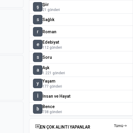
Şiir
ş
21 gönderi
s
Sağlık
r
Roman
Edebiyat
e
112 gönderi
s
Soru
Aşk
a
1.221 gönderi
Yaşam
y
177 gönderi
İ
İnsan ve Hayat
Bence
b
738 gönderi
Tümü
EN ÇOK ALINTI YAPANLAR