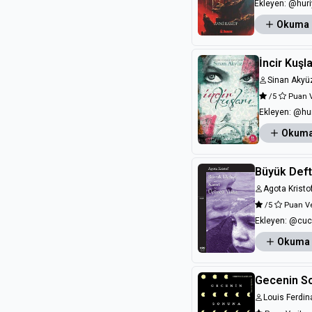
Ekleyen:
@huri
Okuma
İncir Kuşla
Sinan Akyü
/5
Puan 
Ekleyen:
@hur
Okuma
Büyük Deft
Agota Kristo
/5
Puan V
Ekleyen:
@cuc
Okuma
Gecenin S
Louis Ferdin