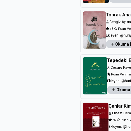
Toprak Ana
Cengiz Aytm
/5
Puan Ve
Ekleyen:
@huri
Okuma 
Tepedeki 
Cesare Pav
Puan Verilm
Ekleyen:
@huri
Okuma
Çanlar Kim
Ernest He
/5
Puan 
Ekleyen:
@hur