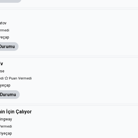
atov
rmedi
yeçap
Durumu
Ev
ese
edi
Puan Vermedi
yeçap
 Durumu
in İçin Çalıyor
mingway
Vermedi
iyeçap