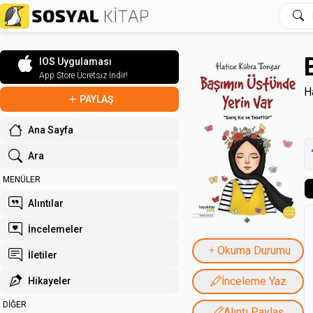
IOS Uygulaması
App Store Ücretsiz İndir!
H
PAYLAŞ
Ana Sayfa
Ara
MENÜLER
Alıntılar
İncelemeler
Okuma Durumu
İletiler
İnceleme Yaz
Hikayeler
DİĞER
Alıntı Paylaş