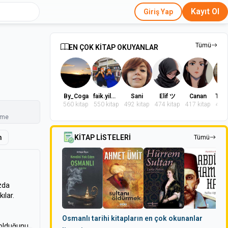
Kayıt Ol
Giriş Yap
Tümü
EN ÇOK KİTAP OKUYANLAR
By_Coga
faik.yilmaz.9
Sani
Elif ツ
Canan
560 kitap
550 kitap
492 kitap
474 kitap
417 kitap
402 
nme
m
KİTAP LİSTELERİ
Tümü
ızda
ılar.
Osmanlı tarihi kitapların en çok okunanlar
ğ olduğunu