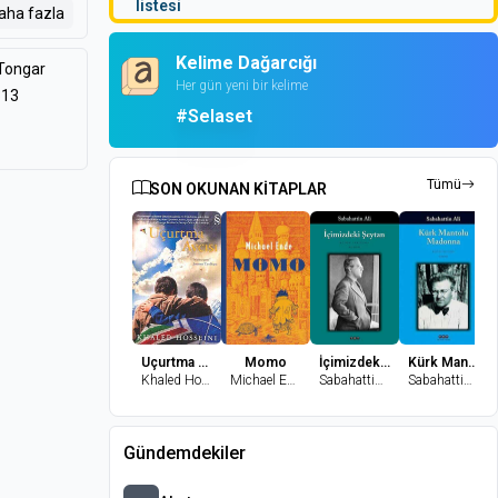
listesi
aha fazla
Kelime Dağarcığı
 Tongar
Her gün yeni bir kelime
313
u bulmanı
#Selaset
Tümü
SON OKUNAN KİTAPLAR
Uçurtma Avcısı
Momo
İçimizdeki Şeytan
Kürk Mantolu Madonna
Khaled Hosseini
Michael Ende
Sabahattin Ali
Sabahattin Ali
Gündemdekiler