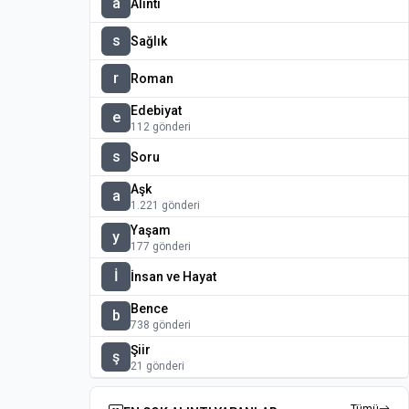
a
Alıntı
s
Sağlık
r
Roman
Edebiyat
e
112 gönderi
s
Soru
Aşk
a
1.221 gönderi
Yaşam
y
177 gönderi
İ
İnsan ve Hayat
Bence
b
738 gönderi
Şiir
ş
21 gönderi