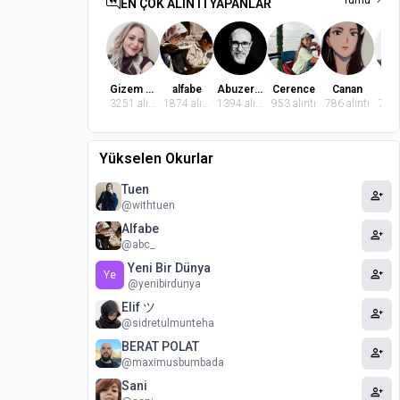
Tümü
EN ÇOK ALINTI YAPANLAR
Gizem Dindaroğlu
alfabe
Abuzer Badem
Cerence
Canan
El
3251 alıntı
1874 alıntı
1394 alıntı
953 alıntı
786 alıntı
764 
Yükselen Okurlar
Tuen
person_add
@withtuen
Alfabe
person_add
@abc_
Yeni Bir Dünya
person_add
Ye
@yenibirdunya
Elif ツ
person_add
@sidretulmunteha
BERAT POLAT
person_add
@maximusbumbada
Sani
person_add