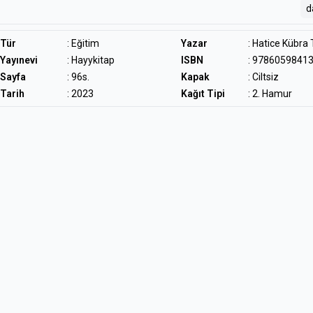
d
anlatıyor.
Bir ilahiyat ya da din kitabı gibi değil…
Tür
:
Eğitim
Yazar
:
Hatice Kübra
Yayınevi
: Hayykitap
ISBN
: 9786059841
Tesettürlü bir abladan genç arkadaşına kalan bir yol haritası gibi, yolun
Sayfa
: 96s.
Kapak
: Ciltsiz
sağlıyor…
Tarih
: 2023
Kağıt Tipi
: 2. Hamur