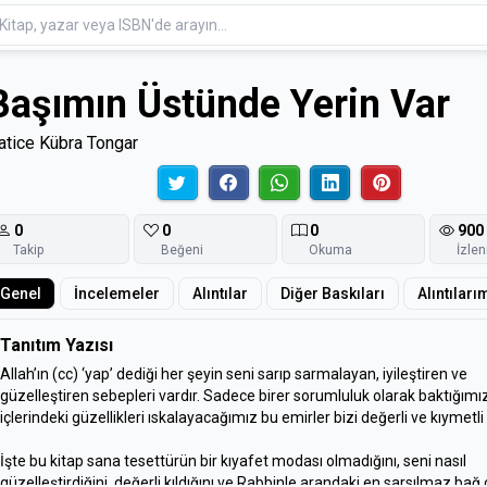
Başımın Üstünde Yerin Var
atice Kübra Tongar
0
0
0
900
Takip
Beğeni
Okuma
İzle
Genel
İncelemeler
Alıntılar
Diğer Baskıları
Alıntıları
Tanıtım Yazısı
Allah’ın (cc) ‘yap’ dediği her şeyin seni sarıp sarmalayan, iyileştiren ve
güzelleştiren sebepleri vardır. Sadece birer sorumluluk olarak baktığım
içlerindeki güzellikleri ıskalayacağımız bu emirler bizi değerli ve kıymetli k
İşte bu kitap sana tesettürün bir kıyafet modası olmadığını, seni nasıl
güzelleştirdiğini, değerli kıldığını ve Rabbinle arandaki en sarsılmaz ba