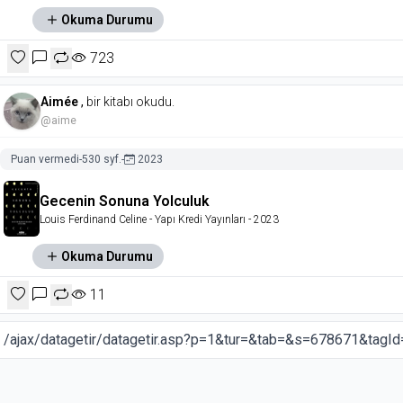
Okuma Durumu
723
Aimée
,
bir kitabı okudu.
@aime
Puan vermedi
-
530 syf.
-
2023
Gecenin Sonuna Yolculuk
Louis Ferdinand Celine
- Yapı Kredi Yayınları
- 2023
Okuma Durumu
11