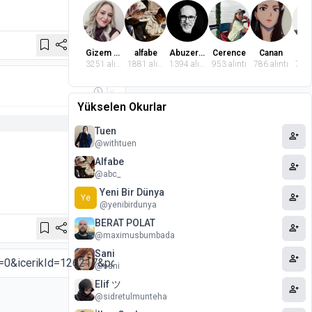
Paylaş
Gizem Dindaroğlu
alfabe
Abuzer Badem
Cerence
Canan
El
3251 alıntı
1881 alıntı
1394 alıntı
953 alıntı
786 alıntı
764 
1y
Yükselen Okurlar
Tuen
person_add
@withtuen
Alfabe
person_add
@abc_
Yeni Bir Dünya
person_add
Ye
@yenibirdunya
BERAT POLAT
person_add
Paylaş
@maximusbumbada
Sani
person_add
@sani
Elif ツ
person_add
@sidretulmunteha