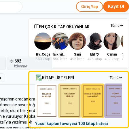
Kayıt Ol
Giriş Yap
Tümü
EN ÇOK KİTAP OKUYANLAR
By_Coga
faik.yilmaz.9
Sani
Elif ツ
Canan
560 kitap
550 kitap
492 kitap
475 kitap
417 kitap
402 
692
İzlenme
m
KİTAP LİSTELERİ
Tümü
, yaşamın oradan oraya,
astanesine savurduğu bir
lilik, ölüm her yerde.
timle vuruluyor. Kapkara ama
azı”yla yazılmış bir
Yusuf kaplan tavsiyesi 100 kitap listesi
 aynaya yansıyan insan