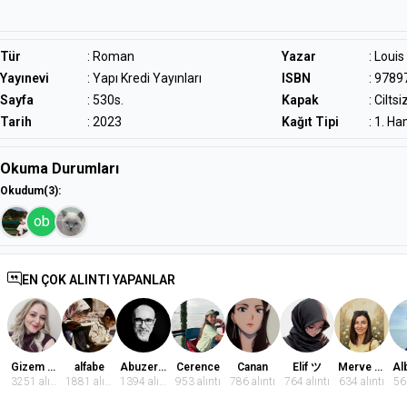
ruhunun bir nevi yazınsal otopsisidir.Gerçek Céline “mucize”sini yaratan
etkidir – büyüle­yici, gizemli, kopkoyu bir karanlık içinde, hoşnutsuz ama b
uzatan kahkahayla. -Julia KristevaAslına bakarsanız Fransa’da “benim Pr
Tür
:
Roman
Yazar
:
Louis
Céline çok büyük bir özgürlükçüdür, onun sesinin çağrısı beni içine çekiyo
Yayınevi
: Yapı Kredi Yayınları
ISBN
: 978
okumalı, son 2000 yılın en büyük yazarı… -Charles Bukowski
Sayfa
: 530s.
Kapak
: Ciltsi
Tarih
: 2023
Kağıt Tipi
: 1. H
Okuma Durumları
Okudum
(3)
:
ob
EN ÇOK ALINTI YAPANLAR
Gizem Dindaroğlu
alfabe
Abuzer Badem
Cerence
Canan
Elif ツ
Merve Kaba 🌕
3251 alıntı
1881 alıntı
1394 alıntı
953 alıntı
786 alıntı
764 alıntı
634 alıntı
565