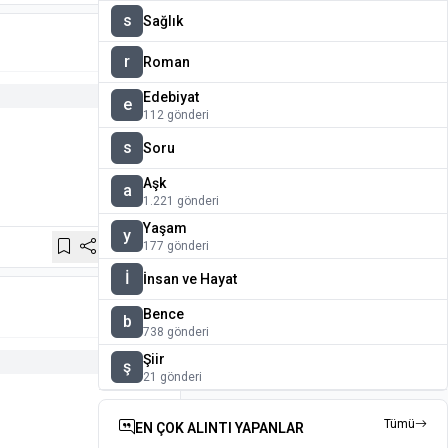
s
Sağlık
1y
r
Roman
Edebiyat
e
112 gönderi
s
Soru
Aşk
a
1.221 gönderi
Yaşam
y
177 gönderi
Paylaş
İ
İnsan ve Hayat
1y
Bence
b
738 gönderi
Şiir
ş
21 gönderi
Tümü
EN ÇOK ALINTI YAPANLAR