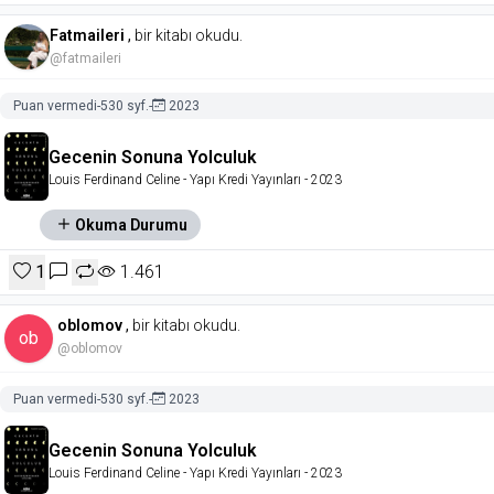
Fatmaileri
,
bir kitabı okudu.
@fatmaileri
Puan vermedi
-
530 syf.
-
2023
Gecenin Sonuna Yolculuk
Louis Ferdinand Celine
- Yapı Kredi Yayınları
- 2023
Okuma Durumu
1
1.461
oblomov
,
bir kitabı okudu.
ob
@oblomov
Puan vermedi
-
530 syf.
-
2023
Gecenin Sonuna Yolculuk
Louis Ferdinand Celine
- Yapı Kredi Yayınları
- 2023