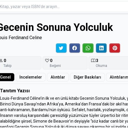
Gecenin Sonuna Yolculuk
ouis Ferdinand Celine
0
0
3
Takip
Beğeni
Okuma
Genel
İncelemeler
Alıntılar
Diğer Baskıları
Alıntıları
Tanıtım Yazısı
Louis-Ferdinand Céline’in ilk ve en ünlü kitabı Gecenin Sonuna Yolculuk
Birinci Dünya Savaşı’ndan Afrika’ya, Amerika’dan Fransa’daki bir akıl h
anti-kahramanın, Bardamu’nün öyküsü. Sefalet, hastalık, yozlaşmışlık, de
İnsanın varoluş karşısındaki çaresizliği yüzümüze tüyler ürpertici bir ri
alabildiğine şiirsel, Simone de Beauvoir’ın deyişiyle “söz kadar canlı bir y
senfoni.Gecenin Sonuna Yolculuk iki dünya savaşı çıkarmış bir yüzyılda