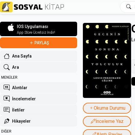
IOS Uygulaması
App Store Ücretsiz İndir!
L
PAYLAŞ
Ana Sayfa
Ara
MENÜLER
Alıntılar
İncelemeler
Okuma Durumu
İletiler
İnceleme Yaz
Hikayeler
DİĞER
Alıntı Paylaş