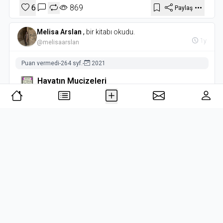
6
869
Paylaş
Melisa Arslan
,
bir kitabı okudu.
1y
@melisaarslan
Puan vermedi
-
264 syf.
-
2021
Hayatın Mucizeleri
Stefan Zweig
- Can Yayınları
- 2021
Okuma Durumu
2
55
Paylaş
Tümü
SON OKUNAN KİTAPLAR