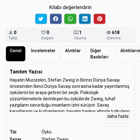
Kitabı değerlendirin
0
0
1
618
Takip
Beğeni
Okuma
İzlenme
Genel
İncelemeler
Alıntılar
Diğer
Alıntıları
Baskıları
Tanıtım Yazısı
Hayatın Mucizeleri, Stefan Zweig`ın Birinci Dünya Savaşı
öncesinden İkinci Dünya Savaşı sonrasına kadar yayımlanmış
öykülerini bir araya getiren bir seçki. Psikolojik
çözümlemelerle derinleşen bu öykülerde Zweig, tuhaf
yazgıların savurduğu insanların izini sürüyor. Savaş
karşıtlarının ve kurbanlarının, hayatın baskısı altında tutkuların
daha fazla
tutsağı olanların, kapana kısılan ruhların öyküleri bunlar.
Hayatın Mucizeleri, Stefan Zweig`in kaleminde, her biri tek tek
kendi döneminin ruhunu kıskıvrak yakalayan öykülerle, insan
Tür
:
Öykü
ruhunun dipsiz derinliklerini mesken tutan bir retrospektif.
Yazar
:
Stefan Zweig