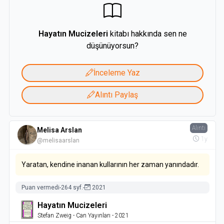
Hayatın Mucizeleri
kitabı hakkında sen ne
düşünüyorsun?
İnceleme Yaz
Alıntı Paylaş
Alıntı
Melisa Arslan
1y
@melisaarslan
Yaratan, kendine inanan kullarının her zaman yanındadır.
Puan vermedi
-
264 syf.
-
2021
Hayatın Mucizeleri
Stefan Zweig
- Can Yayınları
- 2021