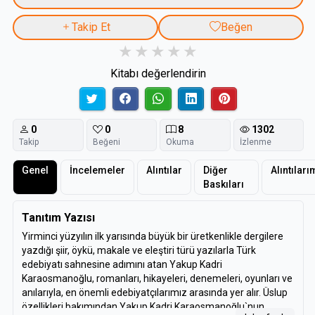
Takip Et
Beğen
Kitabı değerlendirin
0
0
8
1302
Takip
Beğeni
Okuma
İzlenme
Genel
İncelemeler
Alıntılar
Diğer
Alıntıları
Baskıları
Tanıtım Yazısı
Yirminci yüzyılın ilk yarısında büyük bir üretkenlikle dergilere
yazdığı şiir, öykü, makale ve eleştiri türü yazılarla Türk
edebiyatı sahnesine adımını atan Yakup Kadri
Karaosmanoğlu, romanları, hikayeleri, denemeleri, oyunları ve
anılarıyla, en önemli edebiyatçılarımız arasında yer alır. Üslup
özellikleri bakımından Yakup Kadri Karaosmanoğlu`nun