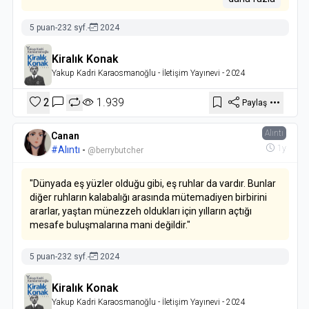
Fatih Harbiye'de olduğu gibi yine batı kültürü meraklısı bir
genç kız var olayın temelinde. Dedesi tarafından seviliyor
5 puan
-
232 syf.
-
2024
ve karşı gelinmiyor hiçbir isteğine. Torununa süslü bir
kıyafet almak konağın birincil ihtiyaçlarını gidermekten
Kiralık Konak
daha mühim Naim Efendi için.
Yakup Kadri Karaosmanoğlu
- İletişim Yayınevi
- 2024
Yaşlı olduğu için mi, yoksa artık hiçbir şeyi umursamadığı
2
1.939
Paylaş
için mi bilmiyorum ama Naim Efendi kendi elleriyle sonunu
hazırlıyor. Normal ve sağlıklı düşünen insanların yapacağı
ilk şey kendisini suistimal edenlerden ailesi olsa bile uzak
Alıntı
Canan
durmaya çalışmak, o da olmazsa araya belirli bir manevi
1y
#Alıntı
-
@berrybutcher
ve maddi duvar örmektir ki yaşlılığının son anları huzur
içinde geçebilsin. Ancak kendisinin tutumu, daha hızlı
"Dünyada eş yüzler olduğu gibi, eş ruhlar da vardır. Bunlar
öleyim, arzusuyla üst üste yanlış kararlar vermek.
diğer ruhların kalabalığı arasında mütemadiyen birbirini
ararlar, yaştan münezzeh oldukları için yılların açtığı
mesafe buluşmalarına mani değildir."
5 puan
-
232 syf.
-
2024
Kiralık Konak
Yakup Kadri Karaosmanoğlu
- İletişim Yayınevi
- 2024