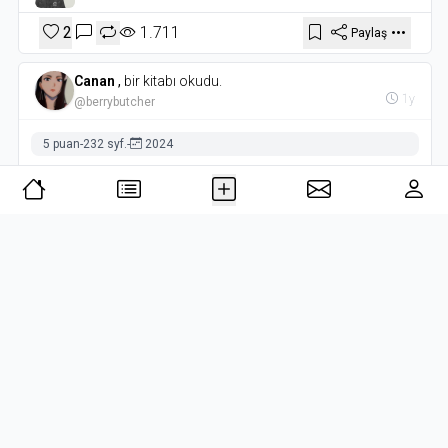
2
1.711
Paylaş
Canan
,
bir kitabı okudu.
1y
@berrybutcher
5 puan
-
232 syf.
-
2024
Kiralık Konak
Yakup Kadri Karaosmanoğlu
- İletişim Yayınevi
- 2024
Okuma Durumu
12
Paylaş
Tümü
SON OKUNAN KİTAPLAR