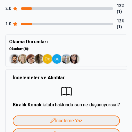
adi " bir kuşağın temsilcisi haline gelirler.
12%
2.0
(1)
12%
1.0
(1)
Okuma Durumları
Okudum
(8)
:
De
se
İncelemeler ve Alıntılar
Kiralık Konak
kitabı hakkında sen ne düşünüyorsun?
İnceleme Yaz