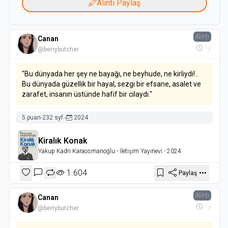
Alıntı Paylaş
Alıntı
Canan
1y
@berrybutcher
"Bu dünyada her şey ne bayağı, ne beyhude, ne kirliydi!..
Bu dünyada güzellik bir hayal, sezgi bir efsane, asalet ve
zarafet, insanın üstünde hafif bir cilaydı."
5 puan
-
232 syf.
-
2024
Kiralık Konak
Yakup Kadri Karaosmanoğlu
- İletişim Yayınevi
- 2024
1.604
Paylaş
Alıntı
Canan
1y
@berrybutcher