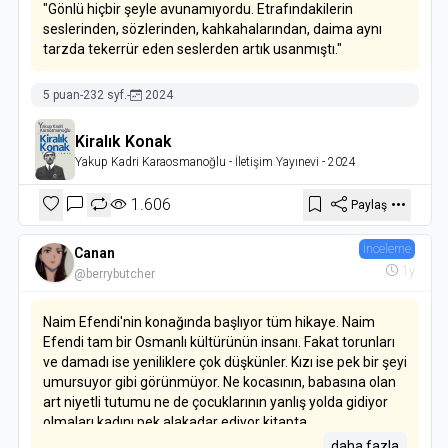
"Gönlü hiçbir şeyle avunamıyordu. Etrafındakilerin
seslerinden, sözlerinden, kahkahalarından, daima aynı
tarzda tekerrür eden seslerden artık usanmıştı."
5 puan
-
232 syf.
-
2024
Kiralık Konak
Yakup Kadri Karaosmanoğlu
- İletişim Yayınevi
- 2024
1.606
Paylaş
İnceleme
Canan
1y
@berrybutcher
Naim Efendi'nin konağında başlıyor tüm hikaye. Naim
Efendi tam bir Osmanlı kültürünün insanı. Fakat torunları
ve damadı ise yeniliklere çok düşkünler. Kızı ise pek bir şeyi
umursuyor gibi görünmüyor. Ne kocasının, babasına olan
art niyetli tutumu ne de çocuklarının yanlış yolda gidiyor
olmaları kadını pek alakadar ediyor kitapta.
daha fazla