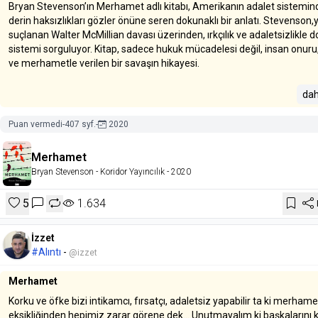
Bryan Stevenson’ın Merhamet adlı kitabı, Amerikanın adalet sistemin
derin haksızlıkları gözler önüne seren dokunaklı bir anlatı. Stevenson,y
suçlanan Walter McMillian davası üzerinden, ırkçılık ve adaletsizlikle d
sistemi sorguluyor. Kitap, sadece hukuk mücadelesi değil, insan onur
ve merhametle verilen bir savaşın hikayesi.
Stevenson’ın samimi ve akıcı dili, okuru doğrudan olayların içine çekiyor
dah
sistemdeki eksiklikleri gösterirken, umutsuzluğa kapılmamak gerektiğ
vurguluyor. Merhametin, gerçek adalet için ne kadar önemli olduğunu
Puan vermedi
-
407 syf.
-
2020
düşündürüyor.
Merhamet
Eğer adalet, insan hakları ya da sosyal eşitlik konularına ilginiz varsa,
Bryan Stevenson
- Koridor Yayıncılık
- 2020
Merhamet kesinlikle okunmalı. Hem etkileyici hem de düşündürücü.
5
1.634
İzzet
#Alıntı
-
@izzet
Merhamet
Korku ve öfke bizi intikamcı, fırsatçı, adaletsiz yapabilir ta ki merhame
eksikliğinden hepimiz zarar görene dek... Unutmayalım ki başkalarını