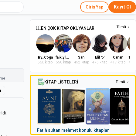
Kayıt Ol
Giriş Yap
Tümü
EN ÇOK KİTAP OKUYANLAR
By_Coga
faik.yilmaz.9
Sani
Elif ツ
Canan
560 kitap
550 kitap
492 kitap
475 kitap
417 kitap
402 
nme
KİTAP LİSTELERİ
Tümü
m
ldi.
Fatih sultan mehmet konulu kitaplar