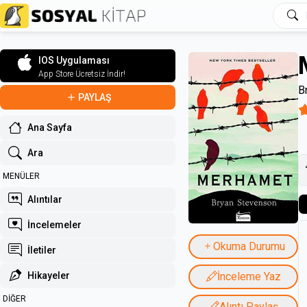
IOS Uygulaması
App Store Ücretsiz İndir!
B
PAYLAŞ
Ana Sayfa
Ara
MENÜLER
Alıntılar
İncelemeler
Okuma Durumu
İletiler
Hikayeler
İnceleme Yaz
DİĞER
Alıntı Paylaş