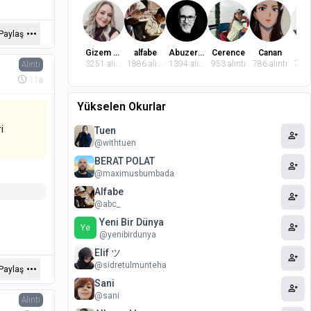
lum
Paylaş
n Kişot
Gizem Dindaroğlu
alfabe
Abuzer Badem
Cerence
Canan
El
larıdır.
3251 alıntı
1886 alıntı
1394 alıntı
953 alıntı
786 alıntı
769 
Alıntı
11a
in iki
vermişken
Yükselen Okurlar
ı biçimde
i
Tuen
person_add
@withtuen
ri
BERAT POLAT
person_add
@maximusbumbada
 sistem
Alfabe
person_add
@abc_
evcut
Yeni Bir Dünya
person_add
Ye
ın
@yenibirdunya
Elif ツ
person_add
@sidretulmunteha
Paylaş
herkese
Sani
nede
person_add
@sani
Alıntı