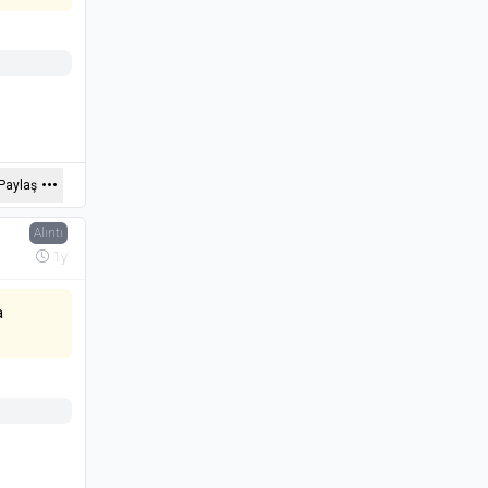
Paylaş
Alıntı
1y
a