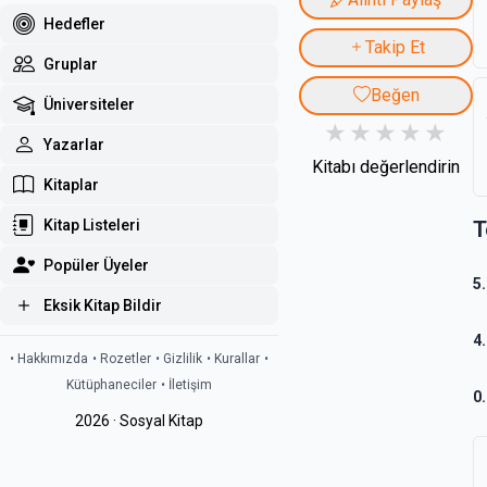
Hedefler
Takip Et
Gruplar
Beğen
Üniversiteler
Yazarlar
Kitabı değerlendirin
Kitaplar
T
Kitap Listeleri
Popüler Üyeler
5
Eksik Kitap Bildir
4
• Hakkımızda
• Rozetler
• Gizlilik
• Kurallar
•
Kütüphaneciler
• İletişim
0
2026 · Sosyal Kitap