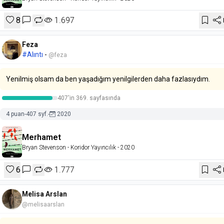
8
1.697
Feza
#Alıntı
-
@feza
Yenilmiş olsam da ben yaşadığım yenilgilerden daha fazlasıydım.
407'in 369. sayfasında
4 puan
-
407 syf.
-
2020
Merhamet
Bryan Stevenson
- Koridor Yayıncılık
- 2020
6
1.777
Melisa Arslan
@melisaarslan