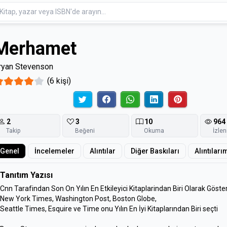
Merhamet
ryan Stevenson
(6 kişi)
2
3
10
964
Takip
Beğeni
Okuma
İzle
Genel
İncelemeler
Alıntılar
Diğer Baskıları
Alıntıları
Tanıtım Yazısı
Cnn Tarafindan Son On Yılın En Etkileyici Kitaplarindan Biri Olarak Gösteri
New York Times, Washington Post, Boston Globe,
Seattle Times, Esquire ve Time onu Yılın En İyi Kitaplarından Biri seçti