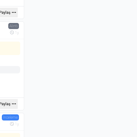
Paylaş
Alıntı
1y
Paylaş
İnceleme
1y