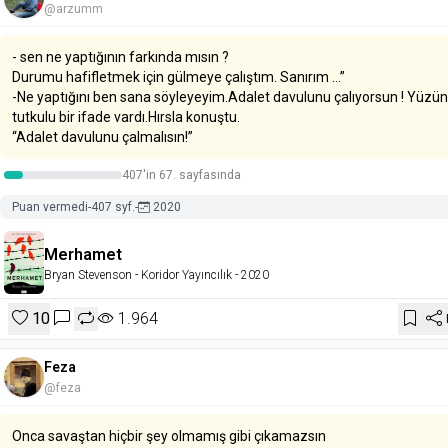
@arzumm
- sen ne yaptığının farkında mısın ?
Durumu hafifletmek için gülmeye çalıştım. Sanırım …”
-Ne yaptığını ben sana söyleyeyim.Adalet davulunu çalıyorsun ! Yüzü
tutkulu bir ifade vardı.Hırsla konuştu.
“Adalet davulunu çalmalısın!”
407'in 67. sayfasında
Puan vermedi
-
407 syf.
-
2020
Merhamet
Bryan Stevenson
- Koridor Yayıncılık
- 2020
10
1.964
Feza
@feza
Onca savaştan hiçbir şey olmamış gibi çıkamazsın