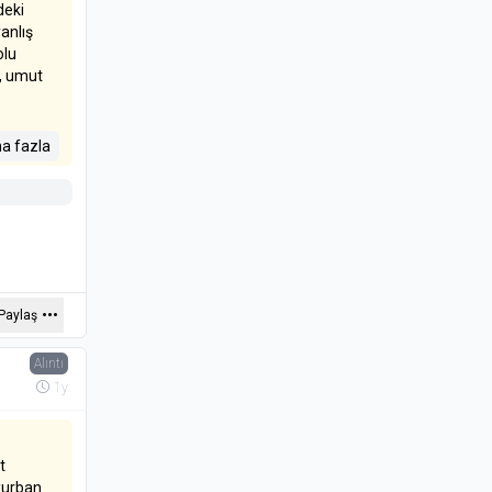
deki
anlış
olu
u, umut
. Kitap,
a fazla
ini de
Paylaş
Alıntı
1y
t
 kurban