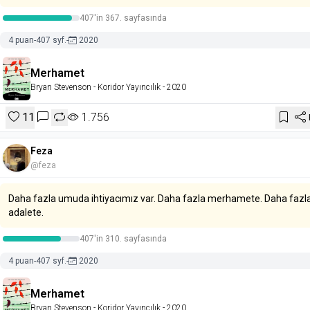
407'in 367. sayfasında
4 puan
-
407 syf.
-
2020
Merhamet
Bryan Stevenson
- Koridor Yayıncılık
- 2020
11
1.756
Feza
@feza
Daha fazla umuda ihtiyacımız var. Daha fazla merhamete. Daha fazl
adalete.
407'in 310. sayfasında
4 puan
-
407 syf.
-
2020
Merhamet
Bryan Stevenson
- Koridor Yayıncılık
- 2020