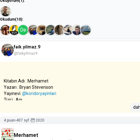
Okuyorum
(1)
:
Okudum
(10)
:
De
faik.yilmaz.9
@faikyilmaz9
Kitabın Adı : Merhamet
Yazarı : Bryan Stevenson
Yayınevi:
@koridoryayinlari
Türü : Anı
Basım Yılı: 2021
dah
Sayfa Sayısı: 408 Sayfa
4 puan
-
407 syf.
-
2020
Düşünceler: Kitabın yazarı hukuk profesörü ,avukat kimliğinin yanında
hakları savunucusu ve aktivistidir. Fakir hukuk yardımı alamayan insanl
Merhamet
savunan Eşit Adalet Girişiminin de Ceosudur.