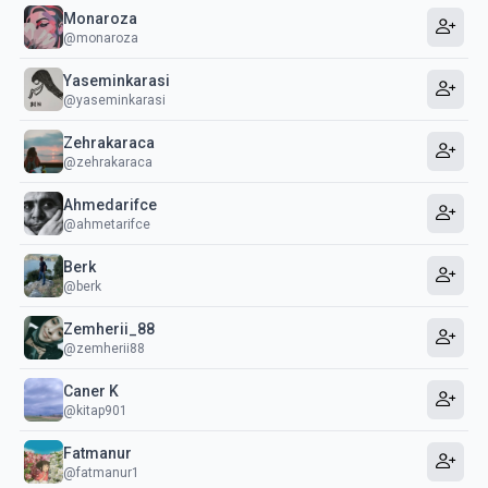
Monaroza
@monaroza
Yaseminkarasi
@yaseminkarasi
Zehrakaraca
@zehrakaraca
Ahmedarifce
@ahmetarifce
Berk
@berk
Zemherii_88
@zemherii88
Caner K
@kitap901
Fatmanur
@fatmanur1