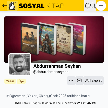
Abdurrahman Seyhan
@abdurrahmanseyhan
Takip Et
Yazar
Üye
trip
Öğretmen , Yazar , Çizer
calendar_month
Ocak 2025 tarihinde katıldı
150
Puan
72
Kitap
66
Takip
66
Takipçi
9
İnceleme
272
Alıntı
46
İleti