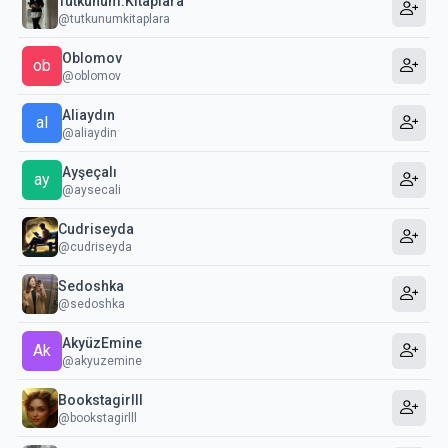
Tutkunum.kitaplara
@tutkunumkitaplara
Oblomov
ob
@oblomov
Aliaydın
al
@aliaydin
Ayşeçalı
ay
@aysecali
Cudriseyda
@cudriseyda
Sedoshka
@sedoshka
AkyüzEmine
Ak
@akyuzemine
Bookstagirlll
@bookstagirlll