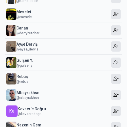
@kemaleddin
Meselci
@meselci
Canan
@berrybutcher
Ayşe Derviş
@ayse_dervis
Gülşen Y.
@gulseny
Rebüş
@rebus
Albayrakhsn
@albayrakhsn
Kevser'e Doğru
Ke
@kevseredogru
Nazenin Gemi