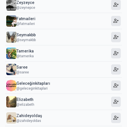
Zeyzeyce
@zeynepce
Fatmaileri
@fatmaileri
Seymakbb
@seymakbb
Tamerika
@tamerika
Saree
@saree
Geleceğinkitapları
@geleceginkitaplari
Elizabeth
@elizabeth
Zahideyoldaş
@zahideyoldas