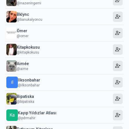
@nazeningemi
Bklync
@banukalyoncu
Ömer
@omer
Kitapkokusu
@kitapkokusu
Aimée
@aime
Ilksonbahar
il
@ilksonbahar
Bipatiska
@bipatiska
Kayıp Yıldızlar Atlası
Ka
@pdrmahir