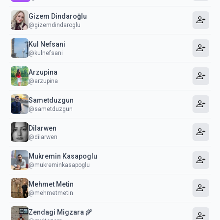
Gizem Dindaroğlu
@gizemdindaroglu
Kul Nefsani
@kulnefsani
Arzupina
@arzupina
Sametduzgun
@sametduzgun
Dilarwen
@dilarwen
Mukremin Kasapoglu
@mukreminkasapoglu
Mehmet Metin
@mehmetmetin
Zendagi Migzara 🌾