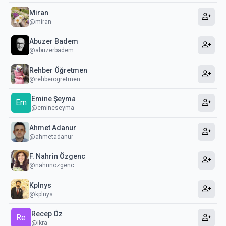
Miran
@miran
Abuzer Badem
@abuzerbadem
Rehber Öğretmen
@rehberogretmen
Emine Şeyma
Em
@emineseyma
Ahmet Adanur
@ahmetadanur
F. Nahrin Özgenc
@nahrinozgenc
Kplnys
@kplnys
Recep Öz
Re
@ikra