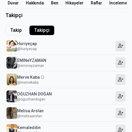
Duvar
Hakkında
Ben
Hikayeler
Raflar
İncelemele
Takipçi
Takip
Takipçi
Huriyeçap
@huriyecap
EMINeYZAMAN
@emineyzaman
Merve Kaba 🌕
@mervekaba
OĞUZHAN DOĞAN
@oguzhandogan
Melisa Arslan
@melisaarslan
Kemaleddin