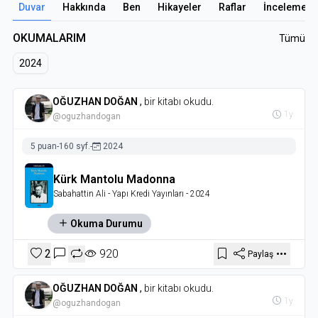
Duvar
Hakkında
Ben
Hikayeler
Raflar
İncelemele
OKUMALARIM
Tümü
2024
OĞUZHAN DOĞAN
,
bir kitabı okudu.
1y
@oguzhandogan
5 puan
-
160 syf.
-
2024
Kürk Mantolu Madonna
Sabahattin Ali
- Yapı Kredi Yayınları
- 2024
Okuma Durumu
2
920
Paylaş
OĞUZHAN DOĞAN
,
bir kitabı okudu.
1y
@oguzhandogan