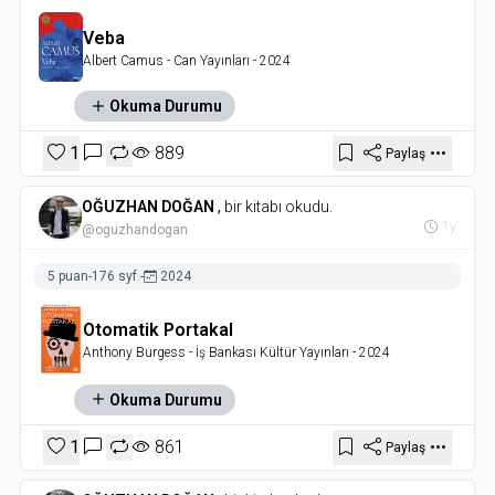
Veba
Albert Camus
- Can Yayınları
- 2024
Okuma Durumu
1
889
Paylaş
OĞUZHAN DOĞAN
,
bir kitabı okudu.
1y
@oguzhandogan
5 puan
-
176 syf.
-
2024
Otomatik Portakal
Anthony Burgess
- İş Bankası Kültür Yayınları
- 2024
Okuma Durumu
1
861
Paylaş