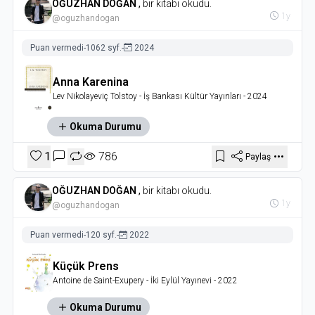
OĞUZHAN DOĞAN
,
bir kitabı okudu.
1y
@oguzhandogan
Puan vermedi
-
1062 syf.
-
2024
Anna Karenina
Lev Nikolayeviç Tolstoy
- İş Bankası Kültür Yayınları
- 2024
Okuma Durumu
1
786
Paylaş
OĞUZHAN DOĞAN
,
bir kitabı okudu.
1y
@oguzhandogan
Puan vermedi
-
120 syf.
-
2022
Küçük Prens
Antoine de Saint-Exupery
- İki Eylül Yayınevi
- 2022
Okuma Durumu