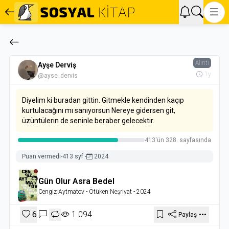
Alıntı
Ayşe Derviş
1y
@ayse_dervis
Diyelim ki buradan gittin. Gitmekle kendinden kaçıp
kurtulacağını mı sanıyorsun Nereye gidersen git,
üzüntülerin de seninle beraber gelecektir.
413'ün 328. sayfasında
Puan vermedi
-
413 syf.
-
2024
Gün Olur Asra Bedel
Cengiz Aytmatov
- Ötüken Neşriyat
- 2024
6
1.094
Paylaş