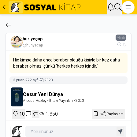
Alıntı
huriyeçap
1y
@huriyecap
Hiç kimse daha önce beraber olduğu kişiyle bir kez daha
beraber olmaz, çünkü 'herkes herkes içindir."
3 puan
-
272 syf.
-
2023
Cesur Yeni Dünya
Aldous Huxley
- İthaki Yayınları
- 2023
10
1.350
Paylaş