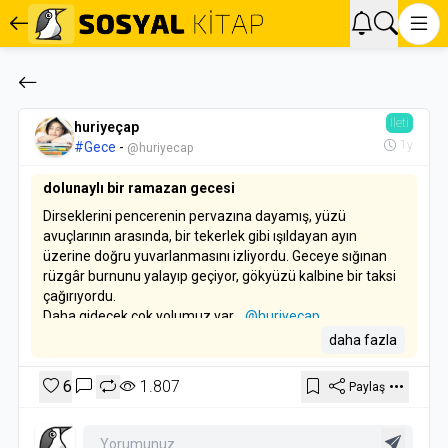
İleti
huriyeçap
1y
#Gece
-
@huriyecap
dolunaylı bir ramazan gecesi
Dirseklerini pencerenin pervazına dayamış, yüzü
avuçlarının arasında, bir tekerlek gibi ışıldayan ayın
üzerine doğru yuvarlanmasını izliyordu. Geceye sığınan
rüzgâr burnunu yalayıp geçiyor, gökyüzü kalbine bir taksi
çağırıyordu.
Daha gidecek çok yolumuz var...
@huriyecap
daha fazla
6
1.807
Paylaş