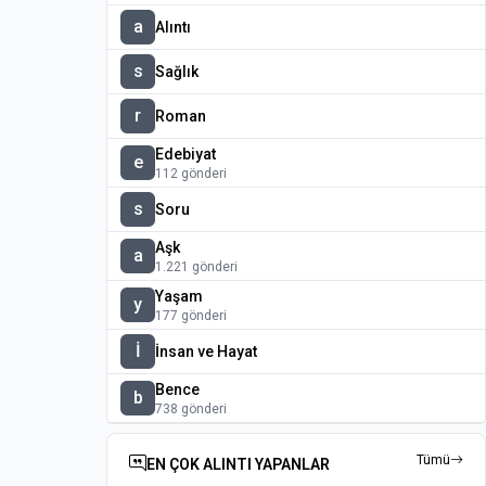
a
Alıntı
s
Sağlık
r
Roman
Edebiyat
e
112 gönderi
s
Soru
Aşk
a
1.221 gönderi
Yaşam
y
177 gönderi
İ
İnsan ve Hayat
Bence
b
738 gönderi
Tümü
EN ÇOK ALINTI YAPANLAR