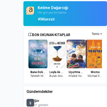
Kelime Dağarcığı
Her gün yeni bir kelime
#Müessir
Tümü
SON OKUNAN KİTAPLAR
Bana Dokunma 2-Beni Bırakma
Leyla ile Mecnun
Uçurtma Avcısı
Momo
Tahereh Mafi
Burak Aksak
Khaled Hosseini
Michael Ende
Gündemdekiler
Şiir
ş
21 gönderi