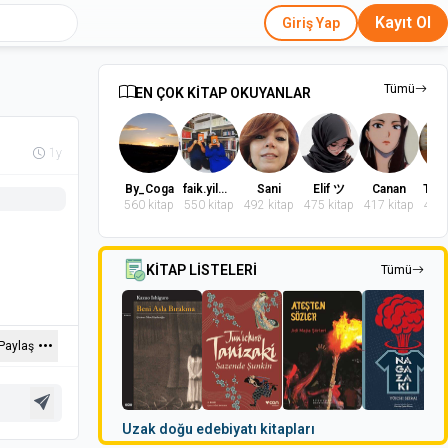
Kayıt Ol
Giriş Yap
Tümü
EN ÇOK KİTAP OKUYANLAR
1y
By_Coga
faik.yilmaz.9
Sani
Elif ツ
Canan
560 kitap
550 kitap
492 kitap
475 kitap
417 kitap
402 
KİTAP LİSTELERİ
Tümü
Paylaş
Uzak doğu edebiyatı kitapları