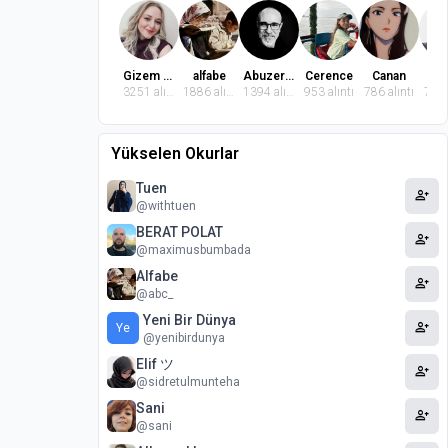
Gizem Dindaroğlu
alfabe
Abuzer Badem
Cerence
Canan
El
3251 alıntı
1886 alıntı
1394 alıntı
953 alıntı
786 alıntı
772 
Yükselen Okurlar
Tuen
person_add
@withtuen
BERAT POLAT
person_add
@maximusbumbada
Alfabe
person_add
@abc_
Yeni Bir Dünya
person_add
Ye
@yenibirdunya
Elif ツ
person_add
@sidretulmunteha
Sani
person_add
@sani