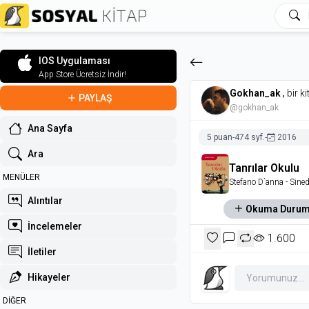
IOS Uygulaması
App Store Ücretsiz İndir!
Gokhan_ak
,
bir k
PAYLAŞ
@gokhan_ak
Ana Sayfa
5 puan
-
474 syf.
-
2016
Ara
Tanrılar Okulu
MENÜLER
Stefano D`anna
- Sined
Alıntılar
Okuma Duru
İncelemeler
1.600
İletiler
Hikayeler
DİĞER