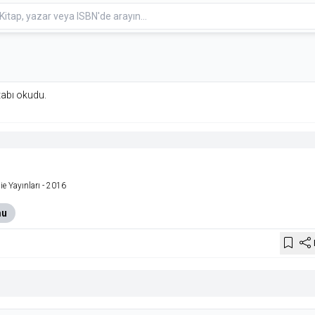
itabı okudu.
ie Yayınları
- 2016
mu