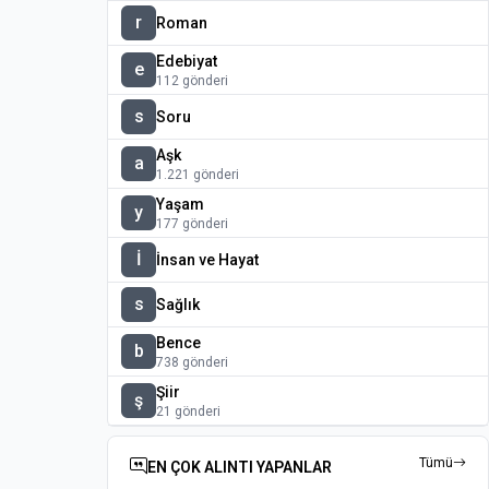
r
Roman
Edebiyat
e
112 gönderi
s
Soru
Aşk
a
1.221 gönderi
Yaşam
y
177 gönderi
İ
İnsan ve Hayat
s
Sağlık
Bence
b
738 gönderi
Şiir
ş
21 gönderi
Tümü
EN ÇOK ALINTI YAPANLAR