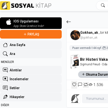
IOS Uygulaması
App Store Ücretsiz İndir!
Gokhan_ak
,
bir k
PAYLAŞ
@gokhan_ak
Ana Sayfa
Puan vermedi
-
144 syf.
-
2
Ara
Bir Histeri Vaka
MENÜLER
Sigmund Freud
- Oda 
Alıntılar
Okuma Duru
İncelemeler
1.536
İletiler
Hikayeler
DİĞER