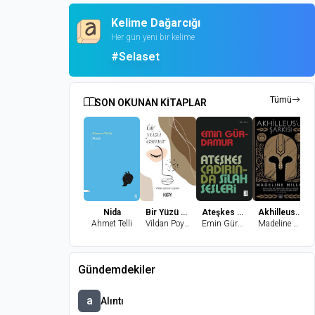
Kelime Dağarcığı
Her gün yeni bir kelime
#Selaset
Tümü
SON OKUNAN KİTAPLAR
Nida
Bir Yüzü Esmer
Ateşkes Çadırında Silah Sesleri
Akhilleus’un Şarkısı
Ahmet Telli
Vildan Poyraz Coşkun
Emin Gürdamur
Madeline Miller
Gündemdekiler
a
Alıntı