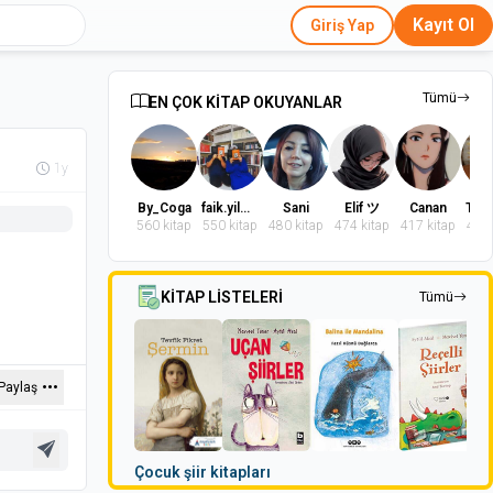
Kayıt Ol
Giriş Yap
Tümü
EN ÇOK KİTAP OKUYANLAR
1y
By_Coga
faik.yilmaz.9
Sani
Elif ツ
Canan
560 kitap
550 kitap
480 kitap
474 kitap
417 kitap
402 
KİTAP LİSTELERİ
Tümü
Paylaş
Çocuk şiir kitapları