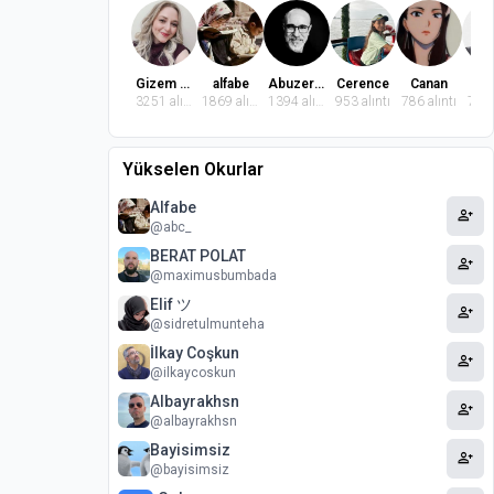
Gizem Dindaroğlu
alfabe
Abuzer Badem
Cerence
Canan
El
3251 alıntı
1869 alıntı
1394 alıntı
953 alıntı
786 alıntı
764 
Yükselen Okurlar
Alfabe
person_add
@abc_
BERAT POLAT
person_add
@maximusbumbada
Elif ツ
person_add
@sidretulmunteha
İlkay Coşkun
person_add
@ilkaycoskun
Albayrakhsn
person_add
@albayrakhsn
Bayisimsiz
person_add
@bayisimsiz