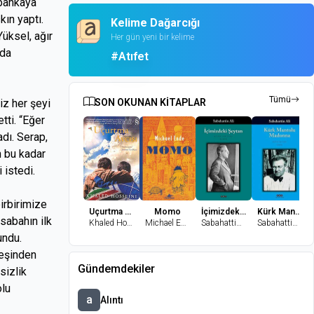
 bankaya
kın yaptı.
Kelime Dağarcığı
Yüksel, ağır
Her gün yeni bir kelime
ada
#Atıfet
Tümü
iz her şeyi
SON OKUNAN KİTAPLAR
tti. “Eğer
dı. Serap,
n bu kadar
 istedi.
irbirimize
Uçurtma Avcısı
Momo
İçimizdeki Şeytan
Kürk Mantolu Madonna
 sabahın ilk
Khaled Hosseini
Michael Ende
Sabahattin Ali
Sabahattin Ali
undu.
 peşinden
Gündemdekiler
sizlik
olu
a
Alıntı