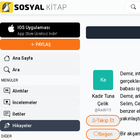
IOS Uygulaması
App Store Ücretsiz İndir!
PAYLAŞ
Ana Sayfa
Ara
Demir, in
Ka
MENÜLER
gerçekleş
babası iş
Alıntılar
Kadir Tuna
Demir, ar
İncelemeler
Çelik
Selim, Ce
@kadir15
benzer ek
İletiler
yakınlaştı
Takip Et
Hikayeler
Bir akşam
Beğen
DİĞER