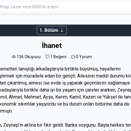
1. Bölüm
İhanet
136 Okuyucu
1
Beğeni
0 Yorum
ternetten tanıştığı arkadaşlarıyla birlikte büyümüş, hayallerini
tirmek için mücadele eden bir gençti. Ailesinin maddi durumu kö
ten çıkarılmış, annesi ise evde iş yaparak geçimlerini sağlamaya 
kadaşlarıyla birlikte daha iyi bir yaşam için çareler ararken, Zeyne
mil, Ahmet, Mehmet, Ayşe, Kerim, Kamil, Kazım ve Yüksel ile tanı
onomik sıkıntılar yaşıyordu ve bu durum onları birbirine daha da
rmıştı.
, Zeynep’in aklına bir fikir geldi: Banka soygunu. Başta herkes ter