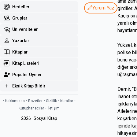
ama zaman
Hedefler
Yorum Yaz
girdiler.
Kaçış sır
Gruplar
yaralı ol
Üniversiteler
hayatların
Yazarlar
Yüksel, k
Kitaplar
polise bi
bunu yapa
Kitap Listeleri
diğer ark
uğraşması
Popüler Üyeler
Eksik Kitap Bildir
Demir, “B
ihanet et
• Hakkımızda
• Rozetler
• Gizlilik
• Kurallar
•
ışıklarıy
Kütüphaneciler
• İletişim
Ailelerin
koşarken 
2026 · Sosyal Kitap
içinde ka
hikayesin