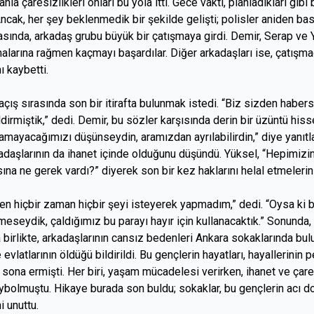
la çaresizlikleri onları bu yola itti. Gece vakti, planladıkları gibi
 Ancak, her şey beklenmedik bir şekilde gelişti; polisler aniden bas
asında, arkadaş grubu büyük bir çatışmaya girdi. Demir, Serap ve 
malarına rağmen kaçmayı başardılar. Diğer arkadaşları ise, çatışm
ı kaybetti.
açış sırasında son bir itirafta bulunmak istedi. “Biz sizden habers
ldirmiştik,” dedi. Demir, bu sözler karşısında derin bir üzüntü hisse
mayacağımızı düşünseydin, aramızdan ayrılabilirdin,” diye yanıtla
adaşlarının da ihanet içinde olduğunu düşündü. Yüksel, “Hepimizi
na ne gerek vardı?” diyerek son bir kez haklarını helal etmelerini
en hiçbir zaman hiçbir şeyi isteyerek yapmadım,” dedi. “Oysa ki b
meseydik, çaldığımız bu parayı hayır için kullanacaktık.” Sonunda,
la birlikte, arkadaşlarının cansız bedenleri Ankara sokaklarında bul
e evlatlarının öldüğü bildirildi. Bu gençlerin hayatları, hayallerinin
sona ermişti. Her biri, yaşam mücadelesi verirken, ihanet ve çare
ybolmuştu. Hikaye burada son buldu; sokaklar, bu gençlerin acı d
i unuttu.