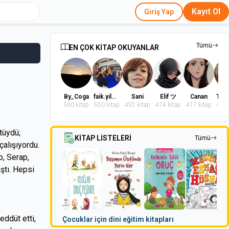
Kayıt Ol
Giriş Yap
Tümü
EN ÇOK KİTAP OKUYANLAR
By_Coga
faik.yilmaz.9
Sani
Elif ツ
Canan
560 kitap
550 kitap
492 kitap
474 kitap
417 kitap
402 
tüydü;
KİTAP LİSTELERİ
Tümü
çalışıyordu.
p, Serap,
ştı. Hepsi
eddüt etti,
Çocuklar için dini eğitim kitapları