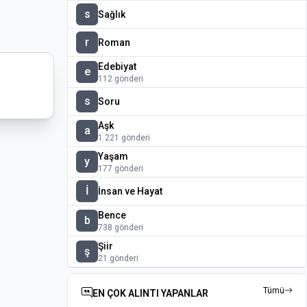
s
Sağlık
r
Roman
Edebiyat
e
112 gönderi
s
Soru
Aşk
a
1.221 gönderi
Yaşam
y
177 gönderi
İ
İnsan ve Hayat
Bence
b
738 gönderi
Şiir
ş
21 gönderi
Tümü
EN ÇOK ALINTI YAPANLAR