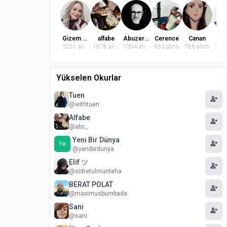
Gizem Dindaroğlu
alfabe
Abuzer Badem
Cerence
Canan
El
3251 alıntı
1878 alıntı
1394 alıntı
953 alıntı
786 alıntı
764 
Yükselen Okurlar
Tuen
person_add
@withtuen
Alfabe
person_add
@abc_
Yeni Bir Dünya
person_add
Ye
@yenibirdunya
Elif ツ
person_add
@sidretulmunteha
BERAT POLAT
person_add
@maximusbumbada
Sani
person_add
@sani