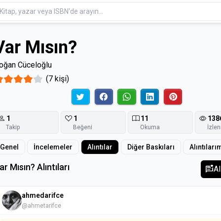
Var Mısın?
oğan Cüceloğlu
(7 kişi)
1
1
11
138
Takip
Beğeni
Okuma
İzle
Genel
İncelemeler
Alıntılar
Diğer Baskıları
Alıntıları
ar Mısın? Alıntıları
mark_unread_chat_alt
Al
ahmedarifce
@ahmetarifce