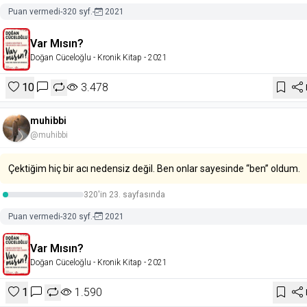
Puan vermedi
-
320 syf.
-
2021
Var Mısın?
Doğan Cüceloğlu
- Kronik Kitap
- 2021
10
3.478
muhibbi
@muhibbi
Çektiğim hiç bir acı nedensiz değil. Ben onlar sayesinde “ben” oldum.
320'in 23. sayfasında
Puan vermedi
-
320 syf.
-
2021
Var Mısın?
Doğan Cüceloğlu
- Kronik Kitap
- 2021
1
1.590