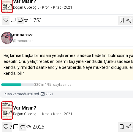
Var Mısın?
Doğan Cüceloğlu
- Kronik Kitap
- 2021
1.753
monaroza
@monaroza
Hiç kimse başka bir insanı yetiştiremez, sadece hedefini bulmasına y
edebilir. Onu yetiştirecek en önemli kişi yine kendisidir. Çünkü sadece k
kendisi yirmi dört saat kendiyle beraberdir. Neye muktedir olduğunu en
kendisi bilir.
320'in 195. sayfasında
Puan vermedi
-
320 syf.
-
2021
Var Mısın?
Doğan Cüceloğlu
- Kronik Kitap
- 2021
7
2.025