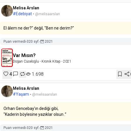
Melisa Arslan
#Edebiyat
-
@melisaarslan
El âlem ne der?" değil, "Ben ne derim?"
Puan vermedi
-
320 syf.
-
2021
Var Mısın?
Doğan Cüceloğlu
- Kronik Kitap
- 2021
4
1.698
Melisa Arslan
#Yaşam
-
@melisaarslan
Orhan Gencebay'ın dediği gibi,
"Kaderin böylesine yazıklar olsun .”
Puan vermedi
-
320 syf.
-
2021