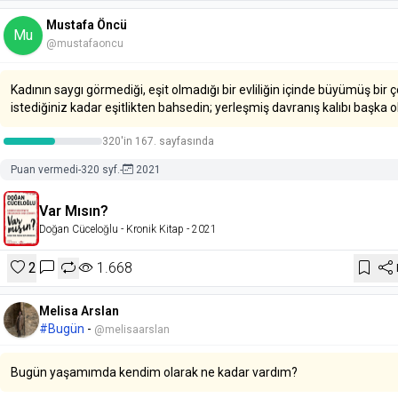
Mustafa Öncü
Mu
@mustafaoncu
Kadının saygı görmediği, eşit olmadığı bir evliliğin içinde büyümüş bir
istediğiniz kadar eşitlikten bahsedin; yerleşmiş davranış kalıbı başka ol
320'in 167. sayfasında
Puan vermedi
-
320 syf.
-
2021
Var Mısın?
Doğan Cüceloğlu
- Kronik Kitap
- 2021
2
1.668
Melisa Arslan
#Bugün
-
@melisaarslan
Bugün yaşamımda kendim olarak ne kadar vardım?