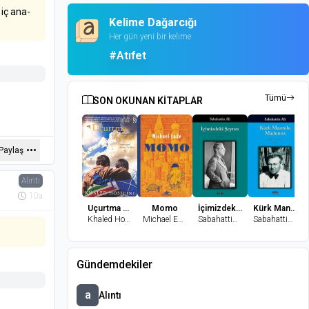
 iç ana-
Kelime Dağarcığı
Her gün yeni bir kelime
#Atıfet
Tümü
SON OKUNAN KİTAPLAR
Paylaş
Alıntı
10a
Uçurtma Avcısı
Momo
İçimizdeki Şeytan
Kürk Mantolu Madonna
Khaled Hosseini
Michael Ende
Sabahattin Ali
Sabahattin Ali
Gündemdekiler
a
Alıntı