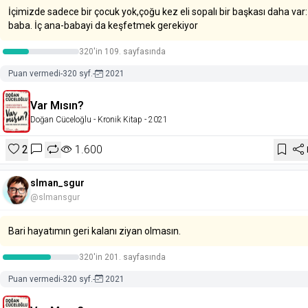
İçimizde sadece bir çocuk yok,çoğu kez eli sopalı bir başkası daha var:
baba. İç ana-babayi da keşfetmek gerekiyor
320'in 109. sayfasında
Puan vermedi
-
320 syf.
-
2021
Var Mısın?
Doğan Cüceloğlu
- Kronik Kitap
- 2021
2
1.600
slman_sgur
@slmansgur
Bari hayatımın geri kalanı ziyan olmasın.
320'in 201. sayfasında
Puan vermedi
-
320 syf.
-
2021