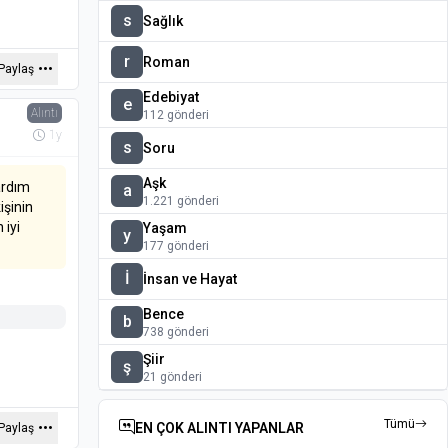
s
Sağlık
r
Roman
Paylaş
Edebiyat
e
Alıntı
112 gönderi
1y
s
Soru
Aşk
ardım
a
1.221 gönderi
işinin
 iyi
Yaşam
y
177 gönderi
İ
İnsan ve Hayat
Bence
b
738 gönderi
Şiir
ş
21 gönderi
Tümü
EN ÇOK ALINTI YAPANLAR
Paylaş