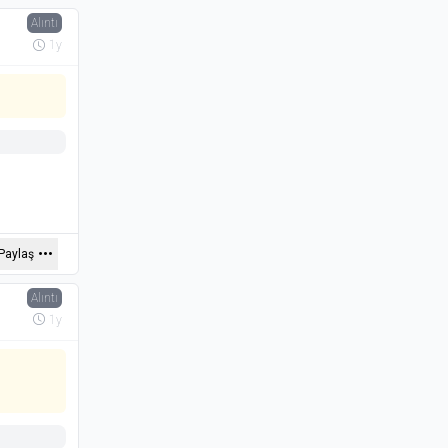
Alıntı
1y
Paylaş
Alıntı
1y