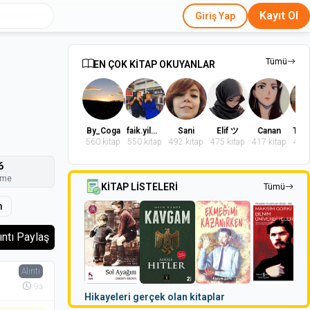
Kayıt Ol
Giriş Yap
Tümü
EN ÇOK KİTAP OKUYANLAR
By_Coga
faik.yilmaz.9
Sani
Elif ツ
Canan
560 kitap
550 kitap
492 kitap
475 kitap
417 kitap
402 
6
nme
KİTAP LİSTELERİ
Tümü
m
ıntı Paylaş
Alıntı
9a
Hikayeleri gerçek olan kitaplar