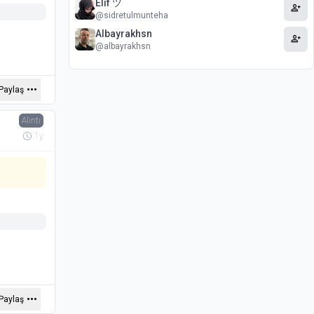
Elif ツ
person_add
@sidretulmunteha
Albayrakhsn
person_add
@albayrakhsn
Paylaş
Alıntı
1y
Paylaş