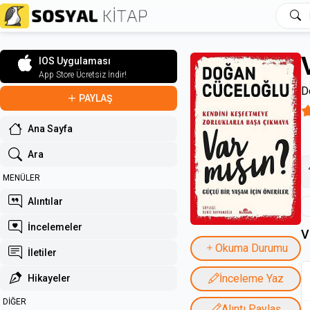
IOS Uygulaması
App Store Ücretsiz İndir!
D
PAYLAŞ
Ana Sayfa
Ara
MENÜLER
Alıntılar
İncelemeler
V
Okuma Durumu
İletiler
İnceleme Yaz
Hikayeler
DİĞER
Alıntı Paylaş