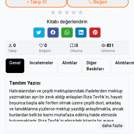
Takip Et
Beğen
Kitabı değerlendirin
0
0
0
831
Takip
Beğeni
Okuma
İzlenme
Genel
İncelemeler
Alıntılar
Diğer
Alıntıları
Baskıları
Tanıtım Yazısı
Hatıralarından ve çeşitli mektuplarındaki ifadelerden mektup
yazmaktan ayrı bir zevk aldığı anlaşılan Rıza Tevfık`in, hayatı
boyunca başta aile fertleri olmak üzere çeşitli dost, arkadaş
ve tanıdıklanna yüzlerce mektup yazdiği arılaştImakta, ancak
bunlardan belli bir kısmı muhafaza edilmiş halde elimizde
bulunmaktadır. Rıza Tevfık`in elinizdeki kitapta bir araya
daha fazla
getirilen çeşitli hacimdeki mektupları aynı zamanda 2.
Abdülhamid ,2. Meşrutiyet ve 50`li yıllara kadar Cumhuriyet