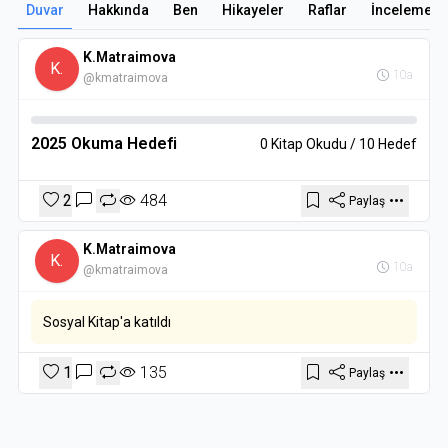
Duvar
Hakkında
Ben
Hikayeler
Raflar
İncelemele
K.Matraimova
K.
10a
@kmatraimova
2025 Okuma Hedefi
0 Kitap Okudu / 10 Hedef
2
484
Paylaş
K.Matraimova
K.
10a
@kmatraimova
Sosyal Kitap'a katıldı
1
135
Paylaş