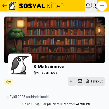
K.Matraimova
@kmatraimova
Takip Et
Üye
calendar_month
Eylül 2025 tarihinde katıldı
0
Puan
0
Kitap
0
Takip
0
Takipçi
0
İnceleme
0
Alıntı
0
İleti