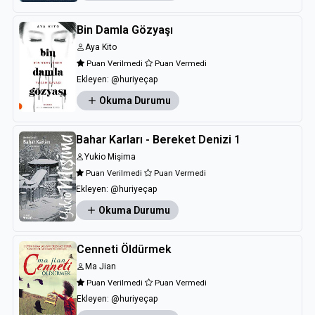
Bin Damla Gözyaşı
Aya Kito
Puan Verilmedi
Puan Vermedi
Ekleyen:
@huriyeçap
Okuma Durumu
Bahar Karları - Bereket Denizi 1
Yukio Mişima
Puan Verilmedi
Puan Vermedi
Ekleyen:
@huriyeçap
Okuma Durumu
Cenneti Öldürmek
Ma Jian
Puan Verilmedi
Puan Vermedi
Ekleyen:
@huriyeçap