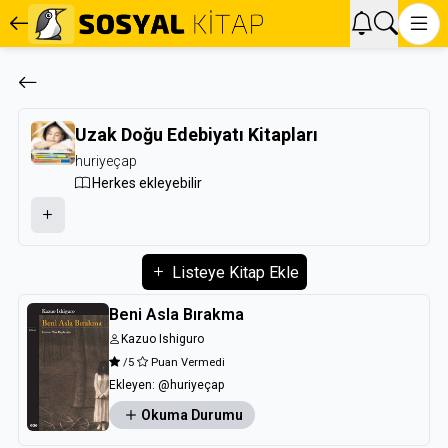
Uzak Doğu Edebiyatı Kitapları
huriyeçap
Herkes ekleyebilir
Listeye Kitap Ekle
Beni Asla Bırakma
Kazuo Ishiguro
/5
Puan Vermedi
Ekleyen:
@huriyeçap
Okuma Durumu