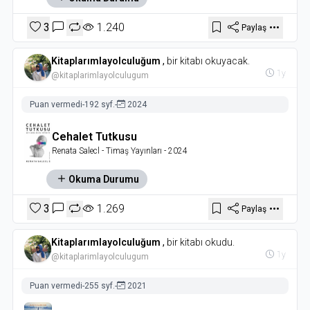
3
1.240
Paylaş
Kitaplarımlayolculuğum
,
bir kitabı okuyacak.
1y
@kitaplarimlayolculugum
Puan vermedi
-
192 syf.
-
2024
Cehalet Tutkusu
Renata Salecl
- Timaş Yayınları
- 2024
Okuma Durumu
3
1.269
Paylaş
Kitaplarımlayolculuğum
,
bir kitabı okudu.
1y
@kitaplarimlayolculugum
Puan vermedi
-
255 syf.
-
2021