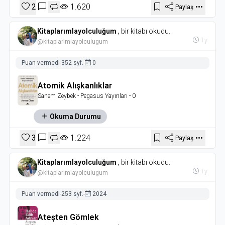
2
1.620
Paylaş
Kitaplarımlayolculuğum
,
bir kitabı okudu.
1y
@kitaplarimlayolculugum
Puan vermedi
-
352 syf.
-
0
Atomik Alışkanlıklar
Sanem Zeybek
- Pegasus Yayınları
- 0
Okuma Durumu
3
1.224
Paylaş
Kitaplarımlayolculuğum
,
bir kitabı okudu.
1y
@kitaplarimlayolculugum
Puan vermedi
-
253 syf.
-
2024
Ateşten Gömlek