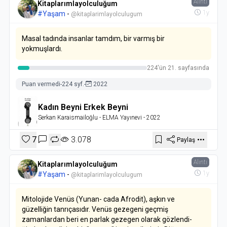
Alıntı
Kitaplarımlayolculuğum
1y
#Yaşam
-
@kitaplarimlayolculugum
Masal tadında insanlar tamdım, bir varmış bir
yokmuşlardı.
224'ün 21. sayfasında
Puan vermedi
-
224 syf.
-
2022
Kadın Beyni Erkek Beyni
Serkan Karaismailoğlu
- ELMA Yayınevi
- 2022
7
3.078
Paylaş
Alıntı
Kitaplarımlayolculuğum
1y
#Yaşam
-
@kitaplarimlayolculugum
Mitolojide Venüs (Yunan- cada Afrodit), aşkın ve
güzelliğin tanrıçasıdır. Venüs gezegeni geçmiş
zamanlardan beri en parlak gezegen olarak gözlendi­