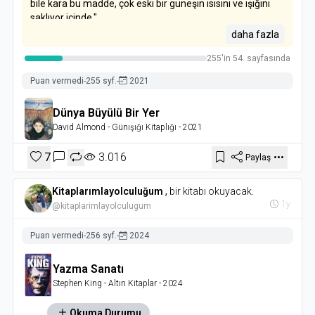
bile kara bu madde, çok eski bir güneşin ısısını ve ışığını
saklıyor içinde."
daha fazla
255'in 54. sayfasında
Puan vermedi
-
255 syf.
-
2021
Dünya Büyülü Bir Yer
David Almond
- Günışığı Kitaplığı
- 2021
7
3.016
Paylaş
Kitaplarımlayolculuğum
,
bir kitabı okuyacak.
1y
@kitaplarimlayolculugum
Puan vermedi
-
256 syf.
-
2024
Yazma Sanatı
Stephen King
- Altın Kitaplar
- 2024
Okuma Durumu