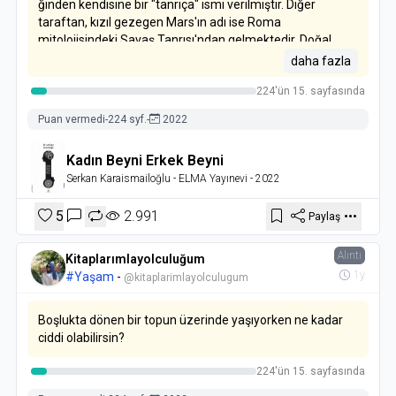
ğinden kendisine bir "tanrıça" ismi verilmiştir. Diğer
taraftan, kızıl gezegen Mars'ın adı ise Roma
mitolojisindeki Savaş Tanrı­sı'ndan gelmektedir. Doğal
olarak kadınların Venüs'ten, erkek­lerin ise Mars'tan
daha fazla
dünyamıza geldiği benzetmesi gezegenlerin ad ve
224'ün 15. sayfasında
karakterlerine bakınca oldukça uygun duruyor.
Puan vermedi
-
224 syf.
-
2022
Kadın Beyni Erkek Beyni
Serkan Karaismailoğlu
- ELMA Yayınevi
- 2022
5
2.991
Paylaş
Alıntı
Kitaplarımlayolculuğum
1y
#Yaşam
-
@kitaplarimlayolculugum
Boşlukta dönen bir topun üzerinde yaşıyorken ne kadar
ciddi olabilirsin?
224'ün 15. sayfasında