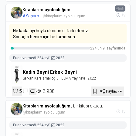
Alıntı
Kitaplarımlayolculuğum
1y
#Yaşam
-
@kitaplarimlayolculugum
Ne kadar iyi huylu olursan ol fark etmez.
Sonuçta benim için bir tümörsün.
224'ün 9. sayfasında
Puan vermedi
-
224 syf.
-
2022
Kadın Beyni Erkek Beyni
Serkan Karaismailoğlu
- ELMA Yayınevi
- 2022
5
2.938
Paylaş
Kitaplarımlayolculuğum
,
bir kitabı okudu.
1y
@kitaplarimlayolculugum
Puan vermedi
-
224 syf.
-
2022