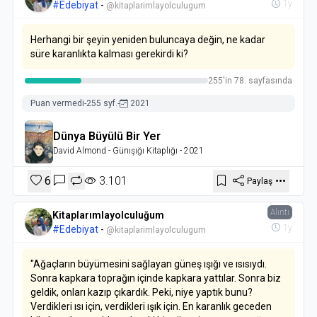
1y
#Edebiyat
-
@kitaplarimlayolculugum
Herhangi bir şeyin yeniden buluncaya değin, ne kadar
süre karanlıkta kalması gerekirdi ki?
255'in 78. sayfasında
Puan vermedi
-
255 syf.
-
2021
Dünya Büyülü Bir Yer
David Almond
- Günışığı Kitaplığı
- 2021
6
3.101
Paylaş
Alıntı
Kitaplarımlayolculuğum
1y
#Edebiyat
-
@kitaplarimlayolculugum
"Ağaçların büyümesini sağlayan güneş ışığı ve ısısıydı.
Sonra kapkara toprağın içinde kapkara yattılar. Sonra biz
geldik, onları kazıp çıkardık. Peki, niye yaptık bunu?
Verdikleri ısı için, verdikleri ışık için. En karanlık geceden