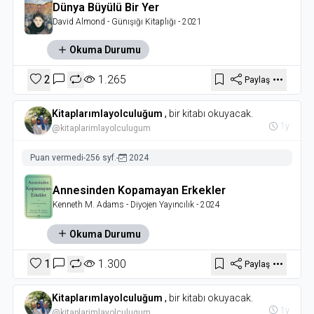
Dünya Büyülü Bir Yer
David Almond
- Günışığı Kitaplığı
- 2021
Okuma Durumu
2
1.265
Paylaş
Kitaplarımlayolculuğum
,
bir kitabı okuyacak.
1y
@kitaplarimlayolculugum
Puan vermedi
-
256 syf.
-
2024
Annesinden Kopamayan Erkekler
Kenneth M. Adams
- Diyojen Yayıncılık
- 2024
Okuma Durumu
1
1.300
Paylaş
Kitaplarımlayolculuğum
,
bir kitabı okuyacak.
1y
@kitaplarimlayolculugum