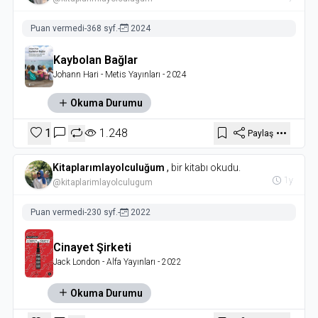
Puan vermedi
-
368 syf.
-
2024
Kaybolan Bağlar
Johann Hari
- Metis Yayınları
- 2024
Okuma Durumu
1
1.248
Paylaş
Kitaplarımlayolculuğum
,
bir kitabı okudu.
1y
@kitaplarimlayolculugum
Puan vermedi
-
230 syf.
-
2022
Cinayet Şirketi
Jack London
- Alfa Yayınları
- 2022
Okuma Durumu