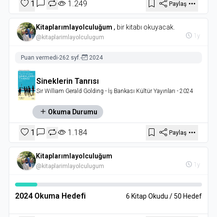
1
1.249
Paylaş
Kitaplarımlayolculuğum
,
bir kitabı okuyacak.
1y
@kitaplarimlayolculugum
Puan vermedi
-
262 syf.
-
2024
Sineklerin Tanrısı
Sir William Gerald Golding
- İş Bankası Kültür Yayınları
- 2024
Okuma Durumu
1
1.184
Paylaş
Kitaplarımlayolculuğum
1y
@kitaplarimlayolculugum
2024 Okuma Hedefi
6 Kitap Okudu / 50 Hedef