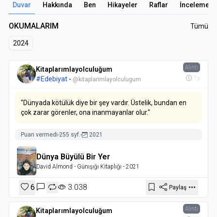
Duvar
Hakkında
Ben
Hikayeler
Raflar
İncelemele
OKUMALARIM
Tümü
2024
Alıntı
Kitaplarımlayolculuğum
1y
#Edebiyat
-
@kitaplarimlayolculugum
"Dünyada kötülük diye bir şey vardır. Üstelik, bundan en
çok zarar görenler, ona inanmayanlar olur."
Puan vermedi
-
255 syf.
-
2021
Dünya Büyülü Bir Yer
David Almond
- Günışığı Kitaplığı
- 2021
6
3.038
Paylaş
Alıntı
Kitaplarımlayolculuğum