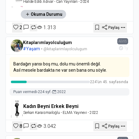
Halide Edib Adıvar
- Can Yayınları
- 2024
Okuma Durumu
2
1.313
Paylaş
Alıntı
Kitaplarımlayolculuğum
1y
#Yaşam
-
@kitaplarimlayolculugum
Bardağın yarısı boş mu, dolu mu önemli değil.
Asıl mesele bardakta ne var sen bana onu söyle.
224'ün 45. sayfasında
Puan vermedi
-
224 syf.
-
2022
Kadın Beyni Erkek Beyni
Serkan Karaismailoğlu
- ELMA Yayınevi
- 2022
8
3.042
Paylaş