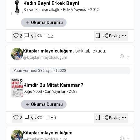
Kadın Beyni Erkek Beyni
Serkan Karaismailoğlu
- ELMA Yayınevi
- 2022
Okuma Durumu
2
1.221
Paylaş
Kitaplarımlayolculuğum
,
bir kitabı okudu.
1y
@kitaplarimlayolculugum
Puan vermedi
-
336 syf.
-
2022
Kimdir Bu Mitat Karaman?
Doğu Yücel
- Can Yayınları
- 2022
Okuma Durumu
2
1.189
Paylaş
Kitaplarımlayolculuğum
1y
@kitaplarimlayolculugum