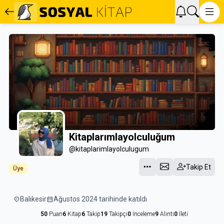
Kitaplarımlayolculuğum
@kitaplarimlayolculugum
Takip Et
Üye
location_on
Balıkesir
calendar_month
Ağustos 2024 tarihinde katıldı
50
Puan
6
Kitap
6
Takip
19
Takipçi
0
İnceleme
9
Alıntı
0
İleti