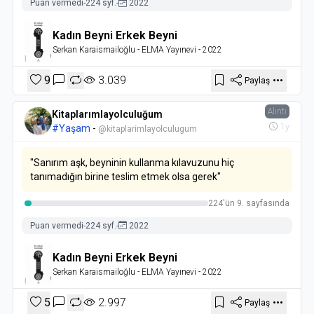
Puan vermedi
-
224 syf.
-
2022
Kadın Beyni Erkek Beyni
Serkan Karaismailoğlu
- ELMA Yayınevi
- 2022
9
3.039
Paylaş
Alıntı
Kitaplarımlayolculuğum
1y
#Yaşam
-
@kitaplarimlayolculugum
"Sanırım aşk, beyninin kullanma kılavuzunu hiç
tanımadığın birine teslim etmek olsa gerek"
224'ün 9. sayfasında
Puan vermedi
-
224 syf.
-
2022
Kadın Beyni Erkek Beyni
Serkan Karaismailoğlu
- ELMA Yayınevi
- 2022
5
2.997
Paylaş