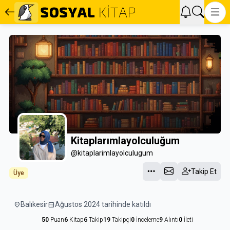
Kitaplarımlayolculuğum
@kitaplarimlayolculugum
Takip Et
Üye
location_on
Balıkesir
calendar_month
Ağustos 2024 tarihinde katıldı
50
Puan
6
Kitap
6
Takip
19
Takipçi
0
İnceleme
9
Alıntı
0
İleti