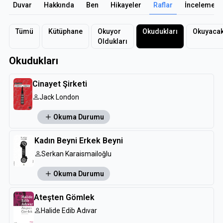
Duvar
Hakkında
Ben
Hikayeler
Raflar
İncelemele
Tümü
Kütüphane
Okuyor
Okudukları
Okuyacak
Oldukları
Okudukları
Cinayet Şirketi
Jack London
Okuma Durumu
Kadın Beyni Erkek Beyni
Serkan Karaismailoğlu
Okuma Durumu
Ateşten Gömlek
Halide Edib Adıvar