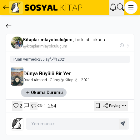
Kitaplarımlayolculuğum
,
bir kitabı okudu.
1y
@kitaplarimlayolculugum
Puan vermedi
-
255 syf.
-
2021
Dünya Büyülü Bir Yer
David Almond
- Günışığı Kitaplığı
- 2021
Okuma Durumu
2
1.264
Paylaş