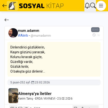
Alıntı
mum.adamm
1a
#Alıntı
-
@mumadamm
Dinlendirici gözlüklerin,
Kaşını gözünü yaracak,
Kolunu kıracak güçte,
Güzelliği vardır,
Gözlük kırılır,
O bakışta göz dinlenir...
5 puan
-
252 syf.
-
23.02.2026
Almenya'ya İletiler
Kerim Tanış
- ERDA YAYINEVİ
- 23.02.2026