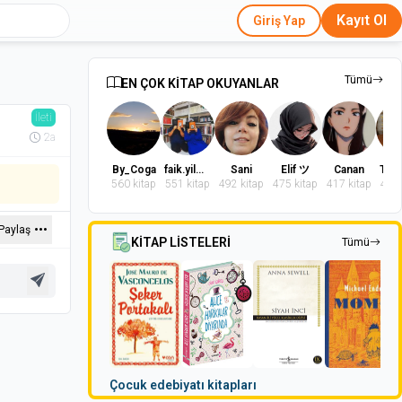
Kayıt Ol
Giriş Yap
Tümü
EN ÇOK KİTAP OKUYANLAR
İleti
2a
By_Coga
faik.yilmaz.9
Sani
Elif ツ
Canan
560 kitap
551 kitap
492 kitap
475 kitap
417 kitap
402 
Paylaş
KİTAP LİSTELERİ
Tümü
Çocuk edebiyatı kitapları