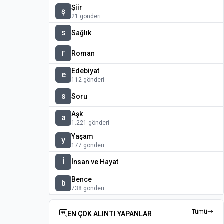
Şiir
ş
21 gönderi
s
Sağlık
r
Roman
Edebiyat
e
112 gönderi
s
Soru
Aşk
a
1.221 gönderi
Yaşam
y
177 gönderi
İ
İnsan ve Hayat
Bence
b
738 gönderi
Tümü
EN ÇOK ALINTI YAPANLAR