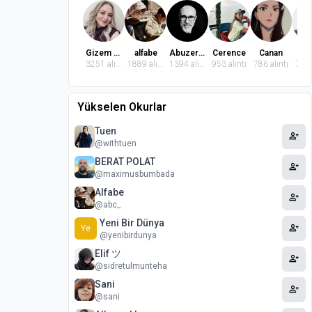
Gizem Dindaroğlu
alfabe
Abuzer Badem
Cerence
Canan
El
3251 alıntı
1889 alıntı
1394 alıntı
953 alıntı
786 alıntı
772 
Yükselen Okurlar
Tuen
person_add
@withtuen
BERAT POLAT
person_add
@maximusbumbada
Alfabe
person_add
@abc_
Yeni Bir Dünya
person_add
Ye
@yenibirdunya
Elif ツ
person_add
@sidretulmunteha
Sani
person_add
@sani