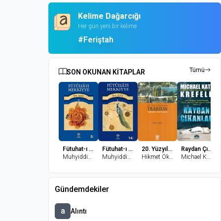
Kelime Dağarcığı
Her gün yeni bir kelime
#Feriştah
Tümü
SON OKUNAN KİTAPLAR
Fütuhat-ı Mekkiyye - 2
Fütuhat-ı Mekkiyye 1
20. Yüzyıl Başlarında Trabzon Toplumsal Tarih Yazıları
Raydan Çıkanlar
Muhyiddin İbn Arabi
Muhyiddin İbn Arabi
Hikmet Öksüz
Michael Katz Krefeld
Gündemdekiler
a
Alıntı