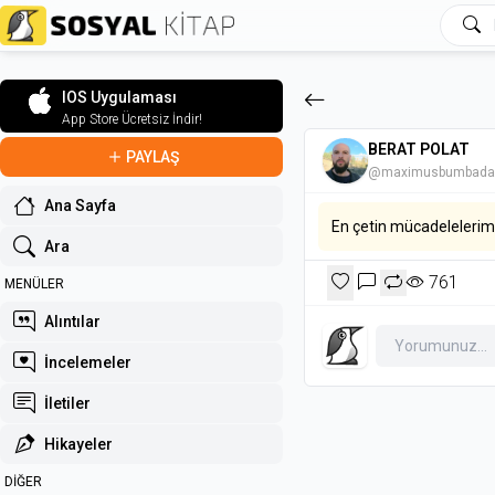
IOS Uygulaması
App Store Ücretsiz İndir!
BERAT POLAT
PAYLAŞ
@maximusbumbad
Ana Sayfa
En çetin mücadelelerim,
Ara
761
MENÜLER
Alıntılar
İncelemeler
İletiler
Hikayeler
DİĞER