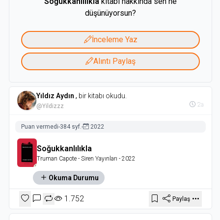
Soğukkanlılıkla
kitabı hakkında sen ne
düşünüyorsun?
İnceleme Yaz
Alıntı Paylaş
Yıldız Aydın
,
bir kitabı okudu.
2a
@Yildizzz
Puan vermedi
-
384 syf.
-
2022
Soğukkanlılıkla
Truman Capote
- Siren Yayınları
- 2022
Okuma Durumu
1.752
Paylaş