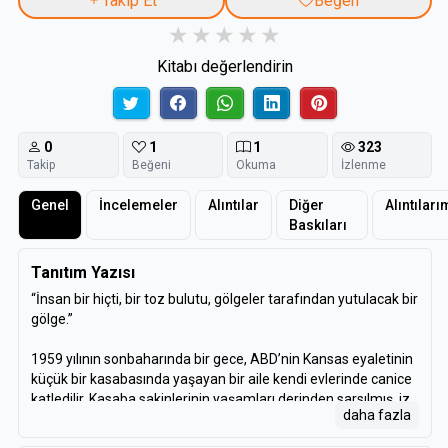
Takip Et
Beğen
Kitabı değerlendirin
0
1
1
323
Takip
Beğeni
Okuma
İzlenme
Genel
İncelemeler
Alıntılar
Diğer
Alıntıları
Baskıları
Tanıtım Yazısı
“İnsan bir hiçti, bir toz bulutu, gölgeler tarafından yutulacak bir
gölge.”
1959 yılının sonbaharında bir gece, ABD’nin Kansas eyaletinin
küçük bir kasabasında yaşayan bir aile kendi evlerinde canice
katledilir. Kasaba sakinlerinin yaşamları derinden sarsılmış, iz
daha fazla
süren polisler bu cinayetleri anlaşılır bir neden olmaksızın
işlemiş gibi görünen katillerin peşine düşmüştür.