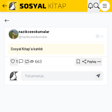
nazikceeokumalar
3a
@nazikceeokumalar
Sosyal Kitap'a katıldı
1
663
Paylaş