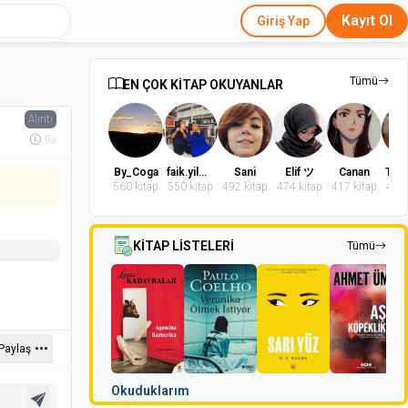
Kayıt Ol
Giriş Yap
Tümü
EN ÇOK KİTAP OKUYANLAR
Alıntı
9a
By_Coga
faik.yilmaz.9
Sani
Elif ツ
Canan
560 kitap
550 kitap
492 kitap
474 kitap
417 kitap
402 
KİTAP LİSTELERİ
Tümü
Paylaş
Okuduklarım