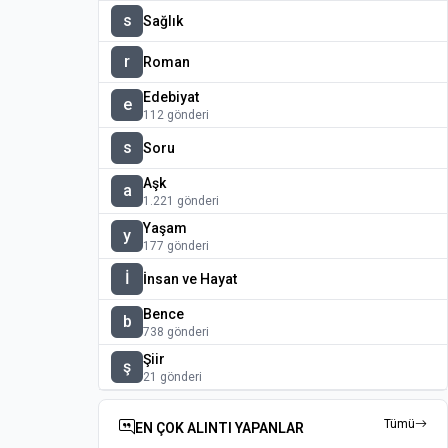
s
Sağlık
r
Roman
Edebiyat
e
112 gönderi
s
Soru
Aşk
a
1.221 gönderi
Yaşam
y
177 gönderi
İ
İnsan ve Hayat
Bence
b
738 gönderi
Şiir
ş
21 gönderi
Tümü
EN ÇOK ALINTI YAPANLAR