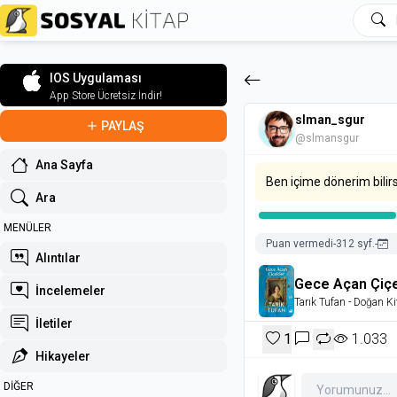
IOS Uygulaması
App Store Ücretsiz İndir!
slman_sgur
PAYLAŞ
@slmansgur
Ana Sayfa
Ben içime dönerim bilir
Ara
MENÜLER
Puan vermedi
-
312 syf.
-
Alıntılar
Gece Açan Çiçe
İncelemeler
Tarık Tufan
- Doğan Ki
İletiler
1
1.033
Hikayeler
DİĞER