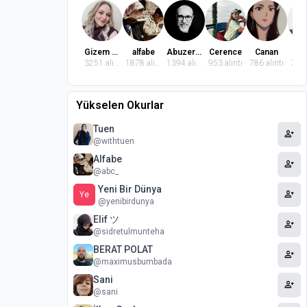
Gizem Dindaroğlu
alfabe
Abuzer Badem
Cerence
Canan
El
3251 alıntı
1878 alıntı
1394 alıntı
953 alıntı
786 alıntı
764 
Yükselen Okurlar
Tuen
person_add
@withtuen
Alfabe
person_add
@abc_
Yeni Bir Dünya
person_add
Ye
@yenibirdunya
Elif ツ
person_add
@sidretulmunteha
BERAT POLAT
person_add
@maximusbumbada
Sani
person_add
@sani