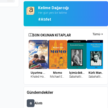
Kelime Dağarcığı
Her gün yeni bir kelime
#Atıfet
Tümü
SON OKUNAN KİTAPLAR
Uçurtma Avcısı
Momo
İçimizdeki Şeytan
Kürk Mantolu Madonna
Khaled Hosseini
Michael Ende
Sabahattin Ali
Sabahattin Ali
Gündemdekiler
a
Alıntı