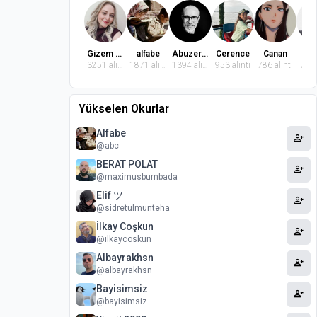
Gizem Dindaroğlu
alfabe
Abuzer Badem
Cerence
Canan
El
3251 alıntı
1871 alıntı
1394 alıntı
953 alıntı
786 alıntı
764 
Yükselen Okurlar
Alfabe
person_add
@abc_
BERAT POLAT
person_add
@maximusbumbada
Elif ツ
person_add
@sidretulmunteha
İlkay Coşkun
person_add
@ilkaycoskun
Albayrakhsn
person_add
@albayrakhsn
Bayisimsiz
person_add
@bayisimsiz