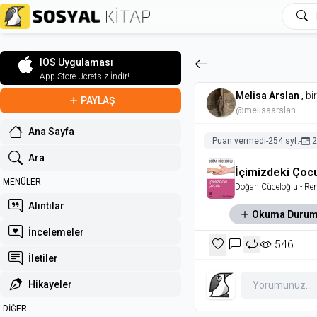
IOS Uygulaması
App Store Ücretsiz İndir!
Melisa Arslan
,
bi
PAYLAŞ
@melisaarslan
Ana Sayfa
Puan vermedi
-
254 syf.
-
2
Ara
İçimizdeki Çoc
MENÜLER
Doğan Cüceloğlu
- Re
Alıntılar
Okuma Duru
İncelemeler
546
İletiler
Hikayeler
DİĞER