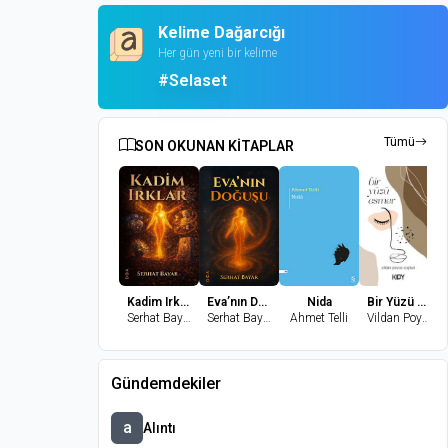
Kelime Dağarcığı
Her gün yeni bir kelime
#Selaset
Tümü
SON OKUNAN KİTAPLAR
Kadim Irklar
Eva’nın Doğuşu
Nida
Bir Yüzü Esmer
Serhat Bayar
Serhat Bayar
Ahmet Telli
Vildan Poyraz Coşkun
Gündemdekiler
a
Alıntı