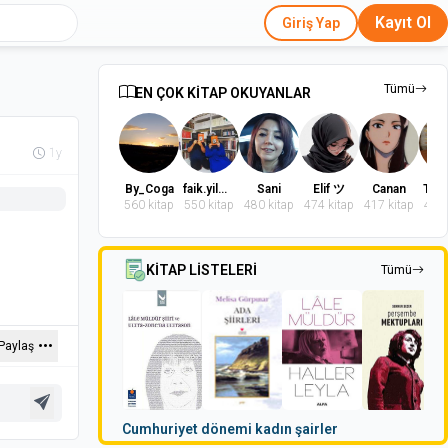
Kayıt Ol
Giriş Yap
Tümü
EN ÇOK KİTAP OKUYANLAR
1y
By_Coga
faik.yilmaz.9
Sani
Elif ツ
Canan
560 kitap
550 kitap
480 kitap
474 kitap
417 kitap
402 
KİTAP LİSTELERİ
Tümü
Paylaş
Cumhuriyet dönemi kadın şairler