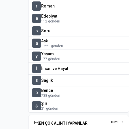
r
Roman
Edebiyat
e
112 gönderi
s
Soru
Aşk
a
1.221 gönderi
Yaşam
y
177 gönderi
İ
İnsan ve Hayat
s
Sağlık
Bence
b
738 gönderi
Şiir
ş
21 gönderi
Tümü
EN ÇOK ALINTI YAPANLAR