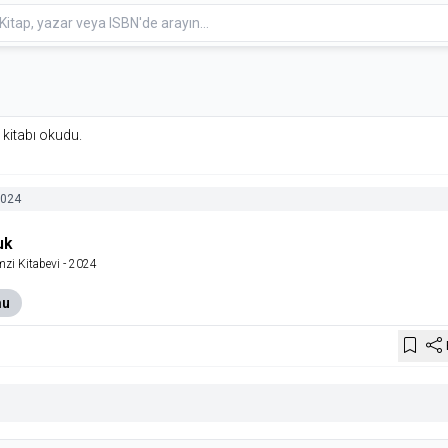
r kitabı okudu.
024
uk
mzi Kitabevi
- 2024
mu