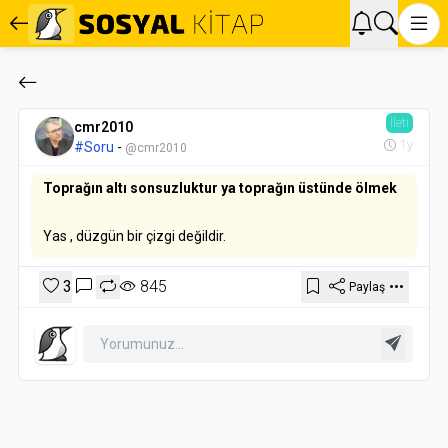
İleti
cmr2010
1y
#Soru
-
@cmr2010
Toprağın altı sonsuzluktur ya toprağın üstünde ölmek
Yas , düzgün bir çizgi değildir.
3
845
Paylaş