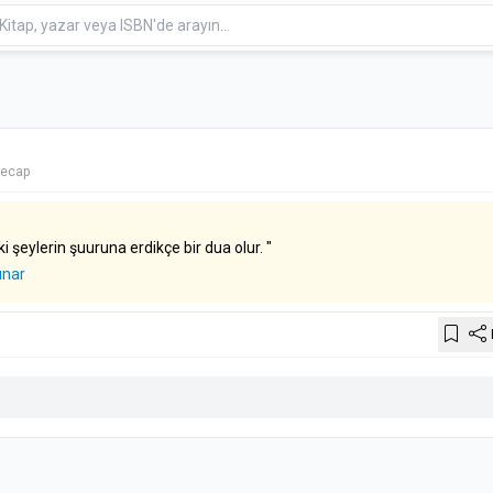
yecap
 şeylerin şuuruna erdikçe bir dua olur. "
ınar