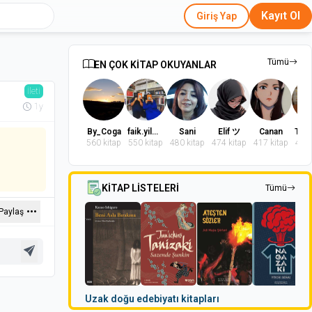
Kayıt Ol
Giriş Yap
Tümü
EN ÇOK KİTAP OKUYANLAR
İleti
1y
By_Coga
faik.yilmaz.9
Sani
Elif ツ
Canan
560 kitap
550 kitap
480 kitap
474 kitap
417 kitap
402 
KİTAP LİSTELERİ
Tümü
Paylaş
Uzak doğu edebiyatı kitapları