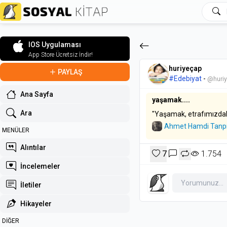
IOS Uygulaması
App Store Ücretsiz İndir!
huriyeçap
PAYLAŞ
#Edebiyat
-
@huri
Ana Sayfa
yaşamak....
Ara
"Yaşamak, etrafımızdaki
Ahmet Hamdi Tanp
MENÜLER
Alıntılar
7
1.754
İncelemeler
İletiler
Hikayeler
DİĞER