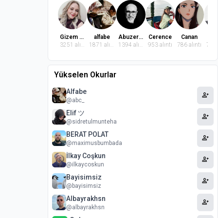
Gizem Dindaroğlu
alfabe
Abuzer Badem
Cerence
Canan
El
3251 alıntı
1871 alıntı
1394 alıntı
953 alıntı
786 alıntı
764 
Yükselen Okurlar
Alfabe
person_add
@abc_
Elif ツ
person_add
@sidretulmunteha
BERAT POLAT
person_add
@maximusbumbada
İlkay Coşkun
person_add
@ilkaycoskun
Bayisimsiz
person_add
@bayisimsiz
Albayrakhsn
person_add
@albayrakhsn