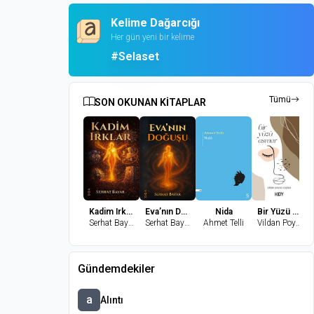
Kelime Dağarcığı
Her gün yeni bir kelime
#Selaset
Tümü
SON OKUNAN KİTAPLAR
Kadim Irklar
Eva’nın Doğuşu
Nida
Bir Yüzü Esmer
Serhat Bayar
Serhat Bayar
Ahmet Telli
Vildan Poyraz Coşkun
Gündemdekiler
a
Alıntı