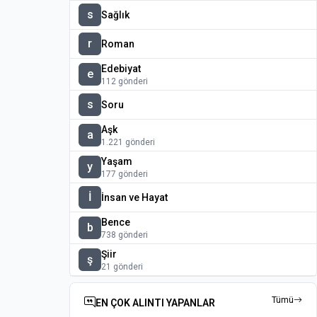
s
Sağlık
r
Roman
Edebiyat
e
112 gönderi
s
Soru
Aşk
a
1.221 gönderi
Yaşam
y
177 gönderi
İ
İnsan ve Hayat
Bence
b
738 gönderi
Şiir
ş
21 gönderi
Tümü
EN ÇOK ALINTI YAPANLAR