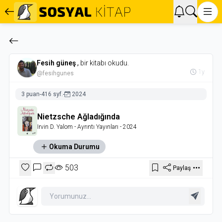
Fesih güneş
,
bir kitabı okudu.
1y
@fesihgunes
3 puan
-
416 syf.
-
2024
Nietzsche Ağladığında
Irvin D. Yalom
- Ayrıntı Yayınları
- 2024
Okuma Durumu
503
Paylaş