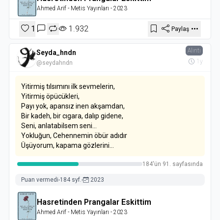
Ahmed Arif
- Metis Yayınları
- 2023
1
1.932
Paylaş
Alıntı
Seyda_hndn
1y
@seydahndn
Yitirmiş tılsımını ilk sevmelerin,
Yitirmiş öpücükleri,
Payı yok, apansız inen akşamdan,
Bir kadeh, bir cıgara, dalıp gidene,
Seni, anlatabilsem seni...
Yokluğun, Cehennemin öbür adıdır
Üşüyorum, kapama gözlerini...
184'ün 91. sayfasında
Puan vermedi
-
184 syf.
-
2023
Hasretinden Prangalar Eskittim
Ahmed Arif
- Metis Yayınları
- 2023