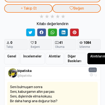
Takip Et
Beğen
Kitabı değerlendirin
0
3
41
1084
Takip
Beğeni
Okuma
İzlenme
Genel
İncelemeler
Alıntılar
Diğer
Alıntıları
Baskıları
Alıntı
bipatiska
1y
@bipatiska
Seni bulmuşam sonra
Seni, kaburgamın altın parçası.
Seni, dişlerinde elma kokusu.
Bir daha hangi ana doğurur bizi?