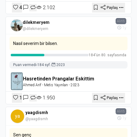
4
2.102
Paylaş
Alıntı
dilekmeryem
1y
@dilekmeryem
Nasıl severim bir bilsen.
184'ün 80. sayfasında
Puan vermedi
-
184 syf.
-
2023
Hasretinden Prangalar Eskittim
Ahmed Arif
- Metis Yayınları
- 2023
1
1.950
Paylaş
Alıntı
yaagdismh
ya
1y
@yaagdismh
Sen genç