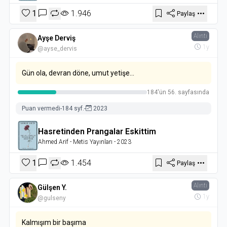
1
1.946
Paylaş
Alıntı
Ayşe Derviş
1y
@ayse_dervis
Gün ola, devran döne, umut yetişe...
184'ün 56. sayfasında
Puan vermedi
-
184 syf.
-
2023
Hasretinden Prangalar Eskittim
Ahmed Arif
- Metis Yayınları
- 2023
1
1.454
Paylaş
Alıntı
Gülşen Y.
1y
@gulseny
Kalmışım bir başıma