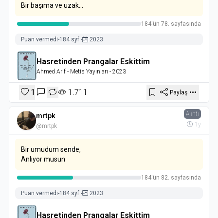
Bir başıma ve uzak...
184'ün 78. sayfasında
Puan vermedi
-
184 syf.
-
2023
Hasretinden Prangalar Eskittim
Ahmed Arif
- Metis Yayınları
- 2023
1
1.711
Paylaş
Alıntı
mrtpk
1y
@mrtpk
Bir umudum sende,
Anlıyor musun
184'ün 82. sayfasında
Puan vermedi
-
184 syf.
-
2023
Hasretinden Prangalar Eskittim