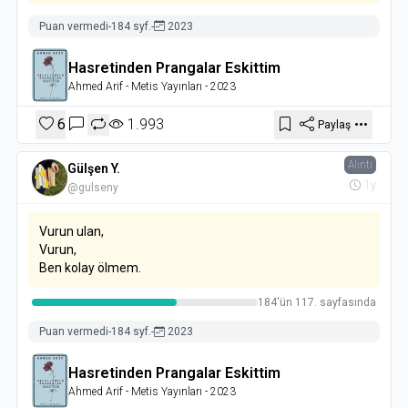
Puan vermedi
-
184 syf.
-
2023
Hasretinden Prangalar Eskittim
Ahmed Arif
- Metis Yayınları
- 2023
6
1.993
Paylaş
Alıntı
Gülşen Y.
1y
@gulseny
Vurun ulan,
Vurun,
Ben kolay ölmem.
184'ün 117. sayfasında
Puan vermedi
-
184 syf.
-
2023
Hasretinden Prangalar Eskittim
Ahmed Arif
- Metis Yayınları
- 2023