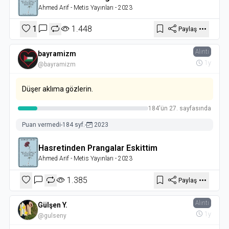
Ahmed Arif
- Metis Yayınları
- 2023
1
1.448
Paylaş
Alıntı
bayramizm
1y
@bayramizm
Düşer aklıma gözlerin.
184'ün 27. sayfasında
Puan vermedi
-
184 syf.
-
2023
Hasretinden Prangalar Eskittim
Ahmed Arif
- Metis Yayınları
- 2023
1.385
Paylaş
Alıntı
Gülşen Y.
1y
@gulseny