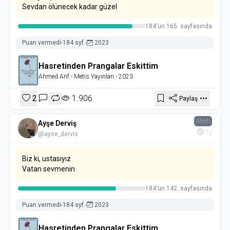
Sevdan ölünecek kadar güzel
184'ün 165. sayfasında
Puan vermedi
-
184 syf.
-
2023
Hasretinden Prangalar Eskittim
Ahmed Arif
- Metis Yayınları
- 2023
2
1.906
Paylaş
Alıntı
Ayşe Derviş
1y
@ayse_dervis
Biz ki, ustasıyız
Vatan sevmenin
184'ün 142. sayfasında
Puan vermedi
-
184 syf.
-
2023
Hasretinden Prangalar Eskittim