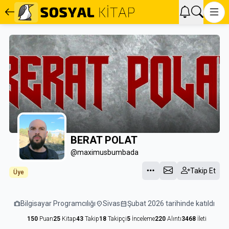
BERAT POLAT
@maximusbumbada
Takip Et
Üye
trip
Bilgisayar Programcılığı
location_on
Sivas
calendar_month
Şubat 2026 tarihinde katıldı
150
Puan
25
Kitap
43
Takip
18
Takipçi
5
İnceleme
220
Alıntı
3468
İleti