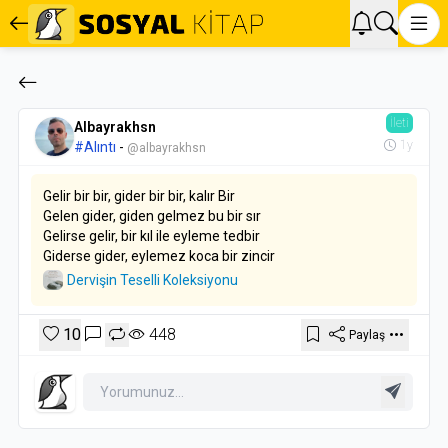
İleti
Albayrakhsn
1y
#Alıntı
-
@albayrakhsn
Gelir bir bir, gider bir bir, kalır Bir
Gelen gider, giden gelmez bu bir sır
Gelirse gelir, bir kıl ile eyleme tedbir
Giderse gider, eylemez koca bir zincir
Dervişin Teselli Koleksiyonu
10
448
Paylaş