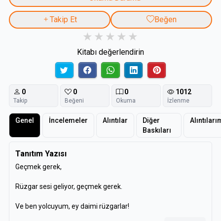
Takip Et
Beğen
Kitabı değerlendirin
0
0
0
1012
Takip
Beğeni
Okuma
İzlenme
Genel
İncelemeler
Alıntılar
Diğer
Alıntıları
Baskıları
Tanıtım Yazısı
Geçmek gerek,
Rüzgar sesi geliyor, geçmek gerek.
Ve ben yolcuyum, ey daimi rüzgarlar!