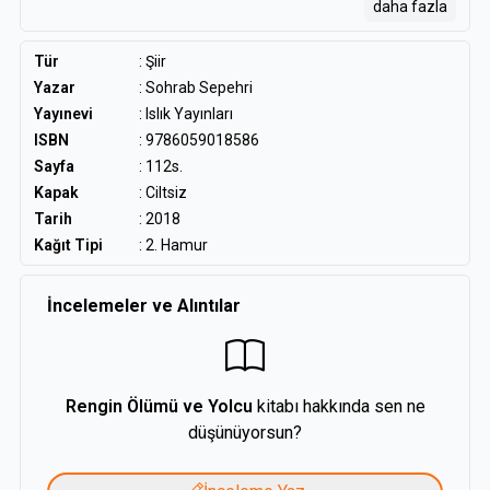
daha fazla
Götürün beni yaprakların oluşum enginliğine
Kavuşturun beni suların tuzlu çocukluğuna
Tür
:
Şiir
Yazar
:
Sohrab Sepehri
Ve ayakkabılarımı üzüm bedeninin gelişimine dek
Yayınevi
: Islık Yayınları
ISBN
: 9786059018586
Doldurun tevazûnun güzellik kımıltısıyla
Sayfa
: 112s.
Dakikalarımı tekrar eden güvercinlere dek
Kapak
: Ciltsiz
Tarih
: 2018
Zirveye çıkarın içgüdünün beyaz gökyüzünde
Kağıt Tipi
: 2. Hamur
Ve varlığımın gerçekleşmesini ağacın kenarında
İncelemeler ve Alıntılar
Kaybolmuş temiz bir ilişkiye dönüştürün
Ve yalnızlığın teneffüsünde
Çarpın bilinç kapılarımı
Rengin Ölümü ve Yolcu
kitabı hakkında sen ne
düşünüyorsun?
Salın beni o günün uçurtmasının peşine