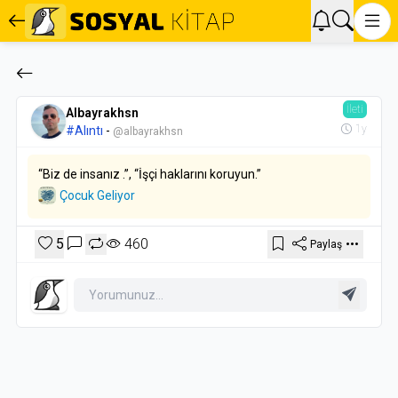
İleti
Albayrakhsn
1y
#Alıntı
-
@albayrakhsn
“Biz de insanız .”, “İşçi haklarını koruyun.”
Çocuk Geliyor
5
460
Paylaş