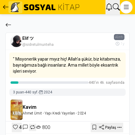
Alıntı
Elif ツ
1y
@sidretulmunteha
" Misyonerlik yapar mıyız hiç! Allah'a şükür, biz kitabımıza,
bayrağımıza bağlı insanlarız. Ama millet böyle eksantrik
işleri seviyor.
440'ın 46. sayfasında
3 puan
-
440 syf.
-
2024
Kavim
Ahmet Ümit
- Yapı Kredi Yayınları
- 2024
4
800
Paylaş