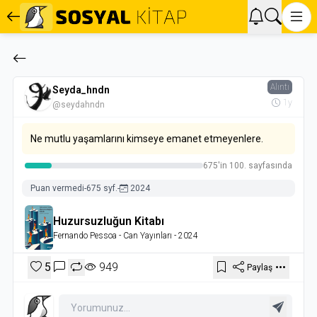
Alıntı
Seyda_hndn
1y
@seydahndn
Ne mutlu yaşamlarını kimseye emanet etmeyenlere.
675'in 100. sayfasında
Puan vermedi
-
675 syf.
-
2024
Huzursuzluğun Kitabı
Fernando Pessoa
- Can Yayınları
- 2024
5
949
Paylaş