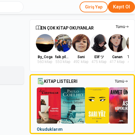
Kayıt Ol
Giriş Yap
Tümü
EN ÇOK KİTAP OKUYANLAR
By_Coga
faik.yilmaz.9
Sani
Elif ツ
Canan
560 kitap
550 kitap
492 kitap
475 kitap
417 kitap
402 
KİTAP LİSTELERİ
Tümü
Okuduklarım