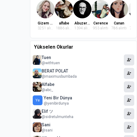
Gizem Dindaroğlu
alfabe
Abuzer Badem
Cerence
Canan
El
3251 alıntı
1886 alıntı
1394 alıntı
953 alıntı
786 alıntı
772 
Yükselen Okurlar
Tuen
person_add
@withtuen
BERAT POLAT
person_add
@maximusbumbada
Alfabe
person_add
@abc_
Yeni Bir Dünya
person_add
Ye
@yenibirdunya
Elif ツ
person_add
@sidretulmunteha
Sani
person_add
@sani