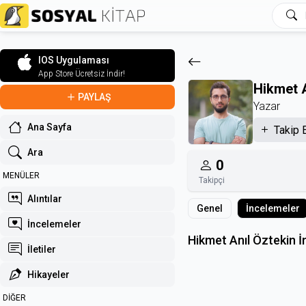
IOS Uygulaması
App Store Ücretsiz İndir!
Hikmet A
PAYLAŞ
Yazar
Ana Sayfa
Takip 
Ara
0
MENÜLER
Takipçi
Alıntılar
Genel
İncelemeler
İncelemeler
Hikmet Anıl Öztekin İ
İletiler
Hikayeler
DİĞER