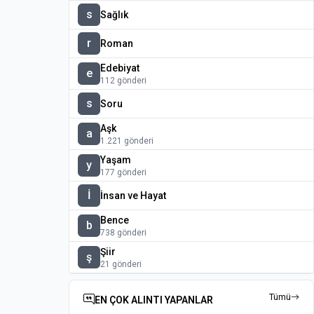
s
Sağlık
r
Roman
Edebiyat
e
112 gönderi
s
Soru
Aşk
a
1.221 gönderi
Yaşam
y
177 gönderi
İ
İnsan ve Hayat
Bence
b
738 gönderi
Şiir
ş
21 gönderi
Tümü
EN ÇOK ALINTI YAPANLAR