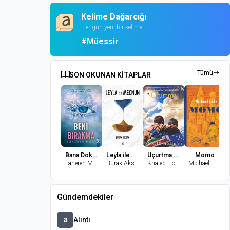
Kelime Dağarcığı
Her gün yeni bir kelime
#Müessir
Tümü
SON OKUNAN KİTAPLAR
Bana Dokunma 2-Beni Bırakma
Leyla ile Mecnun
Uçurtma Avcısı
Momo
Tahereh Mafi
Burak Aksak
Khaled Hosseini
Michael Ende
Gündemdekiler
a
Alıntı